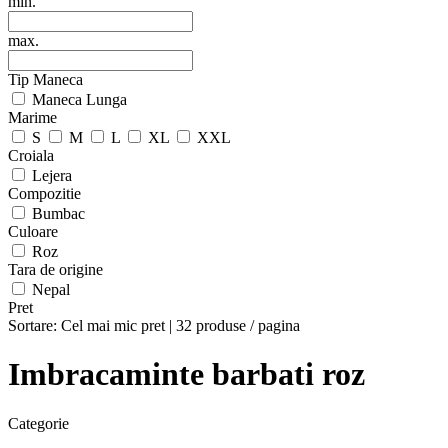
min.
max.
Tip Maneca
Maneca Lunga
Marime
S
M
L
XL
XXL
Croiala
Lejera
Compozitie
Bumbac
Culoare
Roz
Tara de origine
Nepal
Pret
Sortare:
Cel mai mic pret
|
32 produse / pagina
Imbracaminte barbati roz
Categorie