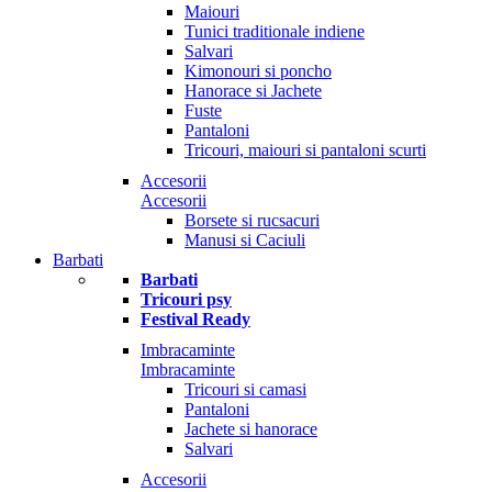
Maiouri
Tunici traditionale indiene
Salvari
Kimonouri si poncho
Hanorace si Jachete
Fuste
Pantaloni
Tricouri, maiouri si pantaloni scurti
Accesorii
Accesorii
Borsete si rucsacuri
Manusi si Caciuli
Barbati
Barbati
Tricouri psy
Festival Ready
Imbracaminte
Imbracaminte
Tricouri si camasi
Pantaloni
Jachete si hanorace
Salvari
Accesorii