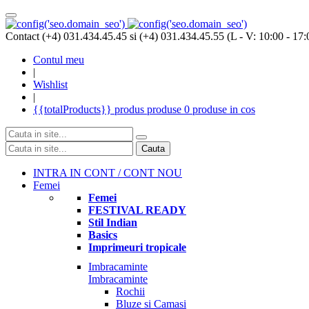
Contact (+4) 031.434.45.45 si (+4) 031.434.45.55 (L - V: 10:00 - 17:
Contul meu
|
Wishlist
|
{{totalProducts}}
produs
produse
0 produse
in cos
Cauta
INTRA IN CONT / CONT NOU
Femei
Femei
FESTIVAL READY
Stil Indian
Basics
Imprimeuri tropicale
Imbracaminte
Imbracaminte
Rochii
Bluze si Camasi