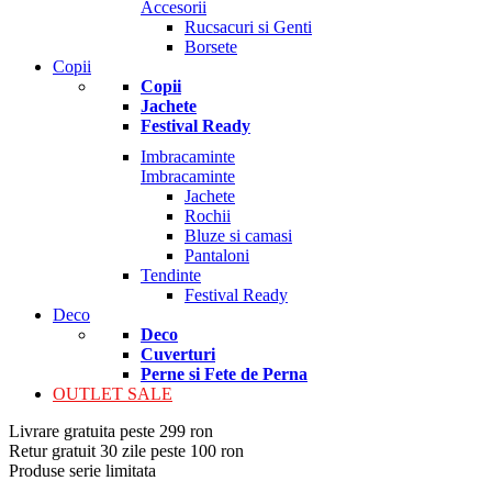
Accesorii
Rucsacuri si Genti
Borsete
Copii
Copii
Jachete
Festival Ready
Imbracaminte
Imbracaminte
Jachete
Rochii
Bluze si camasi
Pantaloni
Tendinte
Festival Ready
Deco
Deco
Cuverturi
Perne si Fete de Perna
OUTLET SALE
Livrare gratuita peste 299 ron
Retur gratuit 30 zile peste 100 ron
Produse serie limitata