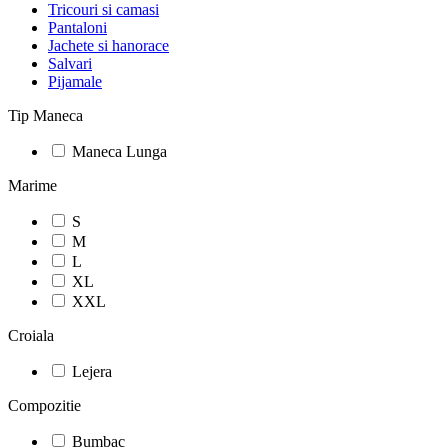
Tricouri si camasi
Pantaloni
Jachete si hanorace
Salvari
Pijamale
Tip Maneca
Maneca Lunga
Marime
S
M
L
XL
XXL
Croiala
Lejera
Compozitie
Bumbac