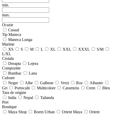
min.
max.
Ocazie
Casual
Tip Maneca
Maneca Lunga
Marime
XS
S
M
L
XL
XXL
XXXL
S/M
L/XL
Croiala
Dreapta
Lejera
Compozitie
Bumbac
Lana
Culoare
Negre
Albe
Galbene
Verzi
Roz
Albastre
Gri
Portocalii
Multicolore
Caramiziu
Crem
Bleu
Tara de origine
India
Nepal
Tailanda
Pret
Boutique
Maya Shop
Boem Urban
Orient Maya
Orient