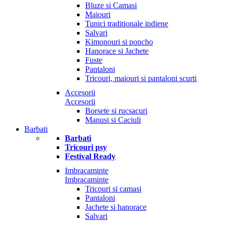
Bluze si Camasi
Maiouri
Tunici traditionale indiene
Salvari
Kimonouri si poncho
Hanorace si Jachete
Fuste
Pantaloni
Tricouri, maiouri si pantaloni scurti
Accesorii
Accesorii
Borsete si rucsacuri
Manusi si Caciuli
Barbati
Barbati
Tricouri psy
Festival Ready
Imbracaminte
Imbracaminte
Tricouri si camasi
Pantaloni
Jachete si hanorace
Salvari