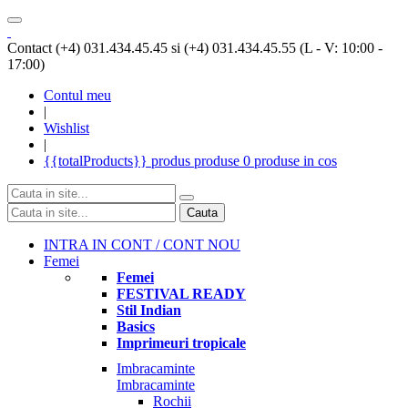
Contact (+4) 031.434.45.45 si (+4) 031.434.45.55 (L - V: 10:00 -
17:00)
Contul meu
|
Wishlist
|
{{totalProducts}}
produs
produse
0 produse
in cos
Cauta
INTRA IN CONT / CONT NOU
Femei
Femei
FESTIVAL READY
Stil Indian
Basics
Imprimeuri tropicale
Imbracaminte
Imbracaminte
Rochii