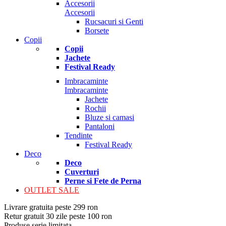
Accesorii
Accesorii
Rucsacuri si Genti
Borsete
Copii
Copii
Jachete
Festival Ready
Imbracaminte
Imbracaminte
Jachete
Rochii
Bluze si camasi
Pantaloni
Tendinte
Festival Ready
Deco
Deco
Cuverturi
Perne si Fete de Perna
OUTLET SALE
Livrare gratuita peste 299 ron
Retur gratuit 30 zile peste 100 ron
Produse serie limitata