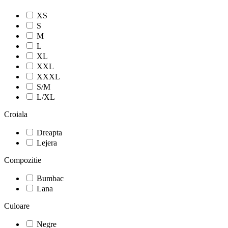
XS
S
M
L
XL
XXL
XXXL
S/M
L/XL
Croiala
Dreapta
Lejera
Compozitie
Bumbac
Lana
Culoare
Negre