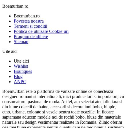
Boemurban.ro
Boemurban.ro
Povestea noastra
Termeni si conditii
Politica de utilizare Cookie-uri
Program de afiliere
Sitemap
Uite aici
Uite aici
Wishlist
Boutiques
Blog
ANPC
BoemUrban este o platforma de vanzare online ce conecteaza
designeri romani si internationali, mici producatori si importatori, cu
consumatorul pasionat de moda. Astfel, am selectat atent din tara si
din lume colectii de haine, accesorii si decoratiuni boho, hippie,
etno, urbane, colorate si vesele pentru toate ocaziile. In fiecare
saptamana aducem modele noi de rochii boho, bluze din materiale
naturale sau design vestimentar realizate in Romania. Zilnic oferim
cea mai buna experienta pentru clientii care ne trec pragul, sustinem