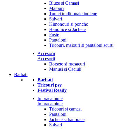
Bluze si Camasi
Maiouri
Tunici traditionale indiene
Salvari
Kimonouri si poncho
Hanorace si Jachete
Fuste
Pantaloni
Tricouri, maiouri si pantaloni scurti
Accesorii
Accesorii
Borsete si rucsacuri
Manusi si Caciuli
Barbati
Barbati
Tricouri psy
Festival Ready
Imbracaminte
Imbracaminte
Tricouri si camasi
Pantaloni
Jachete si hanorace
Salvari