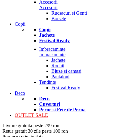
Accesorii
Accesorii
Rucsacuri si Genti
Borsete
Copii
Copii
Jachete
Festival Ready
Imbracaminte
Imbracaminte
Jachete
Rochii
Bluze si camasi
Pantaloni
Tendinte
Festival Ready
Deco
Deco
Cuverturi
Perne si Fete de Perna
OUTLET SALE
Livrare gratuita peste 299 ron
Retur gratuit 30 zile peste 100 ron
Produse serie limitata