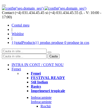
Contact (+4) 031.434.45.45 si (+4) 031.434.45.55 (L - V: 10:00 -
17:00)
Contul meu
|
Wishlist
|
{{totalProducts}}
produs
produse
0 produse
in cos
Cauta
INTRA IN CONT / CONT NOU
Femei
Femei
FESTIVAL READY
Stil Indian
Basics
Imprimeuri tropicale
Imbracaminte
Imbracaminte
Rochii