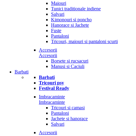
Maiouri
Tunici traditionale indiene
Salvari
Kimonouri si poncho
Hanorace si Jachete
Fuste
Pantaloni
Tricouri, maiouri si pantaloni scurti
Accesorii
Accesorii
Borsete si rucsacuri
Manusi si Caciuli
Barbati
Barbati
Tricouri psy
Festival Ready
Imbracaminte
Imbracaminte
Tricouri si camasi
Pantaloni
Jachete si hanorace
Salvari
Accesorii