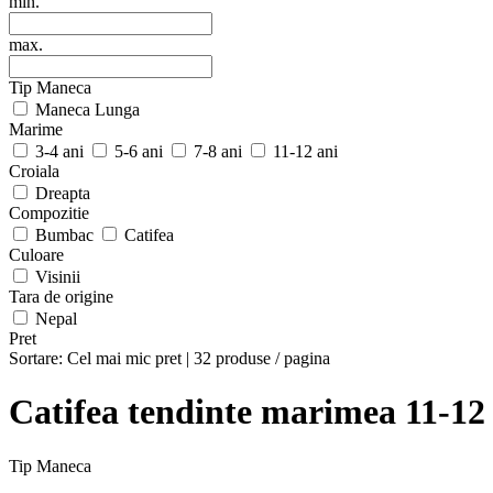
min.
max.
Tip Maneca
Maneca Lunga
Marime
3-4 ani
5-6 ani
7-8 ani
11-12 ani
Croiala
Dreapta
Compozitie
Bumbac
Catifea
Culoare
Visinii
Tara de origine
Nepal
Pret
Sortare:
Cel mai mic pret
|
32 produse / pagina
Catifea tendinte marimea 11-12
Tip Maneca