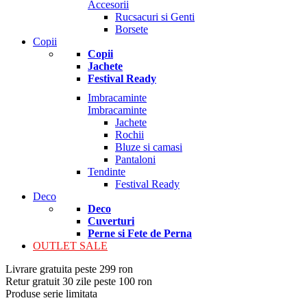
Accesorii
Rucsacuri si Genti
Borsete
Copii
Copii
Jachete
Festival Ready
Imbracaminte
Imbracaminte
Jachete
Rochii
Bluze si camasi
Pantaloni
Tendinte
Festival Ready
Deco
Deco
Cuverturi
Perne si Fete de Perna
OUTLET SALE
Livrare gratuita peste 299 ron
Retur gratuit 30 zile peste 100 ron
Produse serie limitata