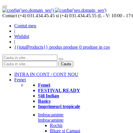
Contact (+4) 031.434.45.45 si (+4) 031.434.45.55 (L - V: 10:00 - 17:
Contul meu
|
Wishlist
|
{{totalProducts}}
produs
produse
0 produse
in cos
Cauta
INTRA IN CONT / CONT NOU
Femei
Femei
FESTIVAL READY
Stil Indian
Basics
Imprimeuri tropicale
Imbracaminte
Imbracaminte
Rochii
Bluze si Camasi