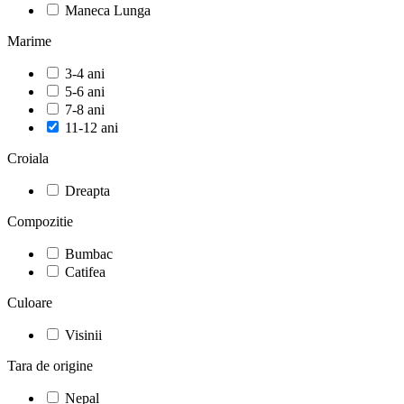
Maneca Lunga
Marime
3-4 ani
5-6 ani
7-8 ani
11-12 ani
Croiala
Dreapta
Compozitie
Bumbac
Catifea
Culoare
Visinii
Tara de origine
Nepal