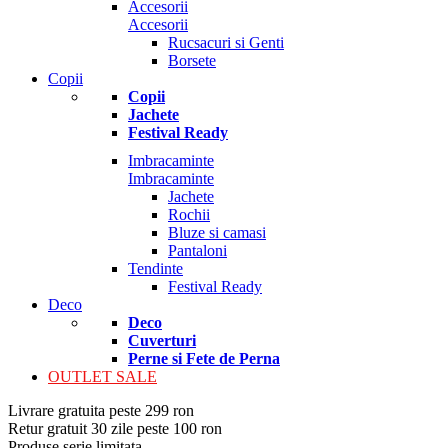
Accesorii
Accesorii
Rucsacuri si Genti
Borsete
Copii
Copii
Jachete
Festival Ready
Imbracaminte
Imbracaminte
Jachete
Rochii
Bluze si camasi
Pantaloni
Tendinte
Festival Ready
Deco
Deco
Cuverturi
Perne si Fete de Perna
OUTLET SALE
Livrare gratuita peste 299 ron
Retur gratuit 30 zile peste 100 ron
Produse serie limitata