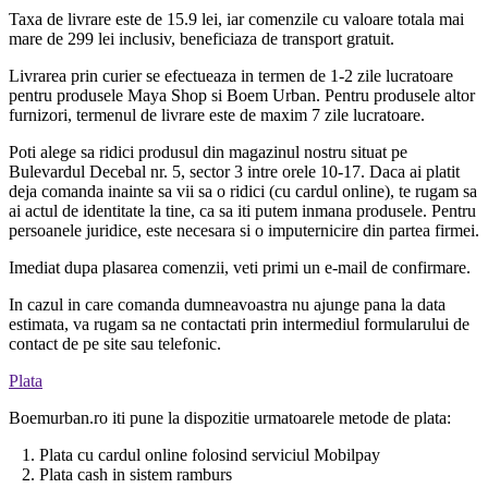
Taxa de livrare este de 15.9 lei, iar comenzile cu valoare totala mai
mare de 299 lei inclusiv, beneficiaza de transport gratuit.
Livrarea prin curier se efectueaza in termen de 1-2 zile lucratoare
pentru produsele Maya Shop si Boem Urban. Pentru produsele altor
furnizori, termenul de livrare este de maxim 7 zile lucratoare.
Poti alege sa ridici produsul din magazinul nostru situat pe
Bulevardul Decebal nr. 5, sector 3 intre orele 10-17. Daca ai platit
deja comanda inainte sa vii sa o ridici (cu cardul online), te rugam sa
ai actul de identitate la tine, ca sa iti putem inmana produsele. Pentru
persoanele juridice, este necesara si o imputernicire din partea firmei.
Imediat dupa plasarea comenzii, veti primi un e-mail de confirmare.
In cazul in care comanda dumneavoastra nu ajunge pana la data
estimata, va rugam sa ne contactati prin intermediul formularului de
contact de pe site sau telefonic.
Plata
Boemurban.ro iti pune la dispozitie urmatoarele metode de plata:
1. Plata cu cardul online folosind serviciul Mobilpay
2. Plata cash in sistem ramburs