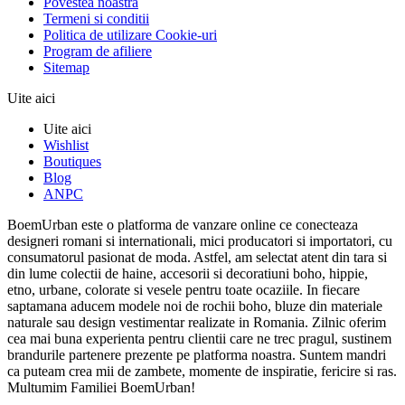
Povestea noastra
Termeni si conditii
Politica de utilizare Cookie-uri
Program de afiliere
Sitemap
Uite aici
Uite aici
Wishlist
Boutiques
Blog
ANPC
BoemUrban este o platforma de vanzare online ce conecteaza
designeri romani si internationali, mici producatori si importatori, cu
consumatorul pasionat de moda. Astfel, am selectat atent din tara si
din lume colectii de haine, accesorii si decoratiuni boho, hippie,
etno, urbane, colorate si vesele pentru toate ocaziile. In fiecare
saptamana aducem modele noi de rochii boho, bluze din materiale
naturale sau design vestimentar realizate in Romania. Zilnic oferim
cea mai buna experienta pentru clientii care ne trec pragul, sustinem
brandurile partenere prezente pe platforma noastra. Suntem mandri
ca puteam crea mii de zambete, momente de inspiratie, fericire si ras.
Multumim Familiei BoemUrban!