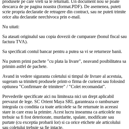
produsele pe care vreti sa le returnati. Un document nou se poate
descarca de pe pagina noastra (format.PDF). De asemenea, puteti
scrie propria declaratie de retragere din contract, sau ne puteti trimite
orice alta declaratie neechivoca prin e-mail.
Nu uitati:
Sa atasati originalul sau copia dovezii de cumparare (bonul fiscal sau
factura TVA).
Sa specificati contul bancar pentru a putea sa vi se returneze banii.
Nu putem primi pachete "cu plata la livare", neavand posibilitatea sa
primim astfel de pachete.
Avand in vedere siguranta coletului si timpul de livrare al acestuia,
sugeram sa trimiteti produsele printr-o firma de curierat sau folosind
optiunea "Confirmare de trimitere" / "Colet recomandat".
Prevederile specificate aici nu limiteaza nici un drept aplicabil
prevazut de lege. SC Orient Maya SRL garanteaza o rambursare
integrala cu conditia ca toate articolele sa fie returnate in aceeasi
stare in care erau la primire. Acest lucru inseamna ca articolele nu
trebuie sa fi fost deteriorate, murdarite, spalate, modificate sau
purtate (cu exceptia probarii lor) si ca orice etichete ale articolului
sau coletului trebuie sa fie intacte.