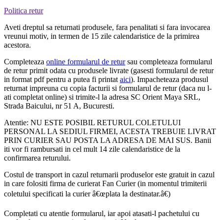
Politica retur
Aveti dreptul sa returnati produsele, fara penalitati si fara invocarea
vreunui motiv, in termen de 15 zile calendaristice de la primirea
acestora.
Completeaza
online formularul de retur
sau completeaza formularul
de retur primit odata cu produsele livrate (gasesti formularul de retur
in format pdf pentru a putea fi printat
aici
). Impacheteaza produsul
returnat impreuna cu copia facturii si formularul de retur (daca nu l-
ati completat online) si trimite-l la adresa SC Orient Maya SRL,
Strada Baicului, nr 51 A, Bucuresti.
Atentie: NU ESTE POSIBIL RETURUL COLETULUI
PERSONAL LA SEDIUL FIRMEI, ACESTA TREBUIE LIVRAT
PRIN CURIER SAU POSTA LA ADRESA DE MAI SUS. Banii
iti vor fi rambursati in cel mult 14 zile calendaristice de la
confirmarea returului.
Costul de transport in cazul returnarii produselor este gratuit in cazul
in care folositi firma de curierat Fan Curier (in momentul trimiterii
coletului specificati la curier â€œplata la destinatar.â€)
Completati cu atentie formularul, iar apoi atasati-l pachetului cu