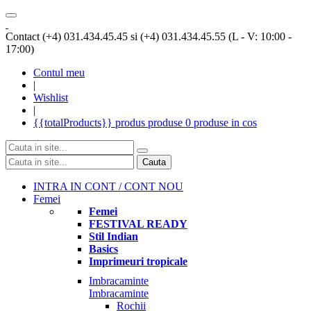
Contact (+4) 031.434.45.45 si (+4) 031.434.45.55 (L - V: 10:00 -
17:00)
Contul meu
|
Wishlist
|
{{totalProducts}}
produs
produse
0 produse
in cos
Cauta
INTRA IN CONT / CONT NOU
Femei
Femei
FESTIVAL READY
Stil Indian
Basics
Imprimeuri tropicale
Imbracaminte
Imbracaminte
Rochii