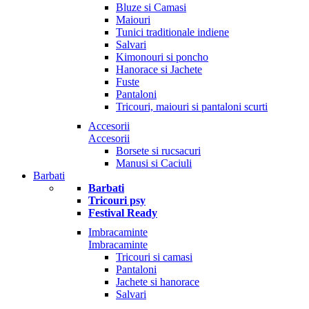
Bluze si Camasi
Maiouri
Tunici traditionale indiene
Salvari
Kimonouri si poncho
Hanorace si Jachete
Fuste
Pantaloni
Tricouri, maiouri si pantaloni scurti
Accesorii
Accesorii
Borsete si rucsacuri
Manusi si Caciuli
Barbati
Barbati
Tricouri psy
Festival Ready
Imbracaminte
Imbracaminte
Tricouri si camasi
Pantaloni
Jachete si hanorace
Salvari