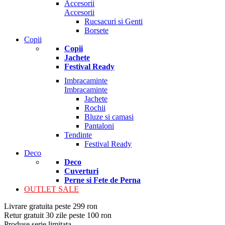
Accesorii
Accesorii
Rucsacuri si Genti
Borsete
Copii
Copii
Jachete
Festival Ready
Imbracaminte
Imbracaminte
Jachete
Rochii
Bluze si camasi
Pantaloni
Tendinte
Festival Ready
Deco
Deco
Cuverturi
Perne si Fete de Perna
OUTLET SALE
Livrare gratuita peste 299 ron
Retur gratuit 30 zile peste 100 ron
Produse serie limitata