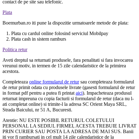
contact de pe site sau telefonic.
Plata
Boemurban.ro iti pune la dispozitie urmatoarele metode de plata:
1. Plata cu cardul online folosind serviciul Mobilpay
2. Plata cash in sistem ramburs
Politica retur
Aveti dreptul sa returnati produsele, fara penalitati si fara invocarea
vreunui motiv, in termen de 15 zile calendaristice de la primirea
acestora.
Completeaza
online formularul de retur
sau completeaza formularul
de retur primit odata cu produsele livrate (gasesti formularul de retur
in format pdf pentru a putea fi printat
aici
). Impacheteaza produsul
returnat impreuna cu copia facturii si formularul de retur (daca nu l-
ati completat online) si trimite-l la adresa SC Orient Maya SRL,
Strada Baicului, nr 51 A, Bucuresti.
Atentie: NU ESTE POSIBIL RETURUL COLETULUI
PERSONAL LA SEDIUL FIRMEI, ACESTA TREBUIE LIVRAT
PRIN CURIER SAU POSTA LA ADRESA DE MAI SUS. Banii
iti vor fi rambursati in cel mult 14 zile calendaristice de la