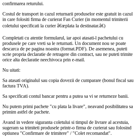
confirmarea returului.
Costul de transport in cazul returnarii produselor este gratuit in cazul
in care folositi firma de curierat Fan Curier (in momentul trimiterii
coletului specificati la curier â€œplata la destinatar.â€)
Completati cu atentie formularul, iar apoi atasati-l pachetului cu
produsele pe care vreti sa le returnati. Un document nou se poate
descarca de pe pagina noastra (format.PDF). De asemenea, puteti
scrie propria declaratie de retragere din contract, sau ne puteti trimite
orice alta declaratie neechivoca prin e-mail.
Nu uitati:
Sa atasati originalul sau copia dovezii de cumparare (bonul fiscal sau
factura TVA).
Sa specificati contul bancar pentru a putea sa vi se returneze banii.
Nu putem primi pachete "cu plata la livare", neavand posibilitatea sa
primim astfel de pachete.
Avand in vedere siguranta coletului si timpul de livrare al acestuia,
sugeram sa trimiteti produsele printr-o firma de curierat sau folosind
optiunea "Confirmare de trimitere" / "Colet recomandat".