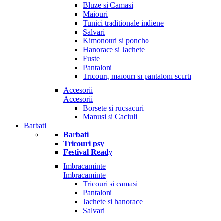
Bluze si Camasi
Maiouri
Tunici traditionale indiene
Salvari
Kimonouri si poncho
Hanorace si Jachete
Fuste
Pantaloni
Tricouri, maiouri si pantaloni scurti
Accesorii
Accesorii
Borsete si rucsacuri
Manusi si Caciuli
Barbati
Barbati
Tricouri psy
Festival Ready
Imbracaminte
Imbracaminte
Tricouri si camasi
Pantaloni
Jachete si hanorace
Salvari