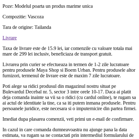
Poze: Modelul poarta un produs marime unica
Compozitie: Vascoza
Tara de origine: Tailanda
Livrare
Taxa de livrare este de 15.9 lei, iar comenzile cu valoare totala mai
mare de 299 lei inclusiv, beneficiaza de transport gratuit.
Livrarea prin curier se efectueaza in termen de 1-2 zile lucratoare
pentru produsele Maya Shop si Boem Urban. Pentru produsele altor
furnizori, termenul de livrare este de maxim 7 zile lucratoare.
Poti alege sa ridici produsul din magazinul nostru situat pe
Bulevardul Decebal nr. 5, sector 3 intre orele 10-17. Daca ai platit
deja comanda inainte sa vii sa o ridici (cu cardul online), te rugam sa
ai actul de identitate la tine, ca sa iti putem inmana produsele. Pentru
persoanele juridice, este necesara si o imputernicire din partea firmei.
Imediat dupa plasarea comenzii, veti primi un e-mail de confirmare.
In cazul in care comanda dumneavoastra nu ajunge pana la data
estimata, va rugam sa ne contactati prin intermediul formularului de