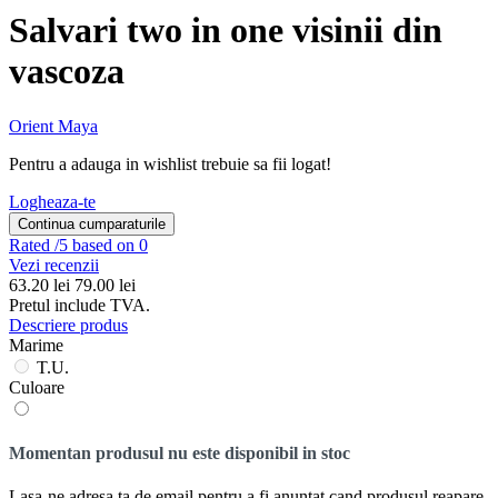
Salvari two in one visinii din
vascoza
Orient Maya
Pentru a adauga in wishlist trebuie sa fii logat!
Logheaza-te
Continua cumparaturile
Rated
/5 based on 0
Vezi recenzii
63.20
lei
79.00 lei
Pretul include TVA.
Descriere produs
Marime
T.U.
Culoare
Momentan produsul nu este disponibil in stoc
Lasa-ne adresa ta de email pentru a fi anuntat cand produsul reapare