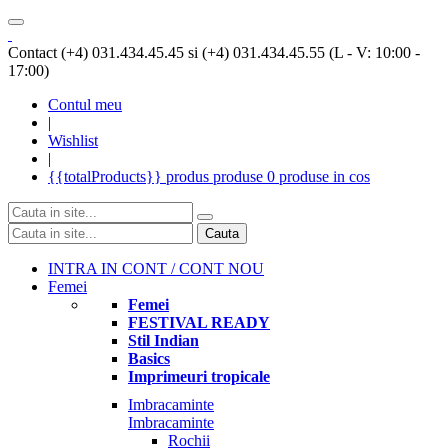
Contact (+4) 031.434.45.45 si (+4) 031.434.45.55 (L - V: 10:00 -
17:00)
Contul meu
|
Wishlist
|
{{totalProducts}}
produs
produse
0 produse
in cos
Cauta
INTRA IN CONT / CONT NOU
Femei
Femei
FESTIVAL READY
Stil Indian
Basics
Imprimeuri tropicale
Imbracaminte
Imbracaminte
Rochii