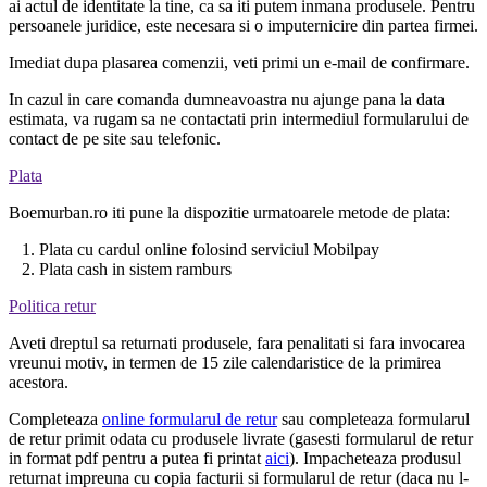
ai actul de identitate la tine, ca sa iti putem inmana produsele. Pentru
persoanele juridice, este necesara si o imputernicire din partea firmei.
Imediat dupa plasarea comenzii, veti primi un e-mail de confirmare.
In cazul in care comanda dumneavoastra nu ajunge pana la data
estimata, va rugam sa ne contactati prin intermediul formularului de
contact de pe site sau telefonic.
Plata
Boemurban.ro iti pune la dispozitie urmatoarele metode de plata:
1. Plata cu cardul online folosind serviciul Mobilpay
2. Plata cash in sistem ramburs
Politica retur
Aveti dreptul sa returnati produsele, fara penalitati si fara invocarea
vreunui motiv, in termen de 15 zile calendaristice de la primirea
acestora.
Completeaza
online formularul de retur
sau completeaza formularul
de retur primit odata cu produsele livrate (gasesti formularul de retur
in format pdf pentru a putea fi printat
aici
). Impacheteaza produsul
returnat impreuna cu copia facturii si formularul de retur (daca nu l-