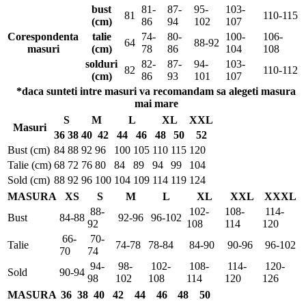
bust
81-
87-
95-
103-
81
110-115
(cm)
86
94
102
107
Corespondenta
talie
74-
80-
100-
106-
64
88-92
masuri
(cm)
78
86
104
108
solduri
82-
87-
94-
103-
82
110-112
(cm)
86
93
101
107
*daca sunteti intre masuri va recomandam sa alegeti masura
mai mare
S
M
L
XL
XXL
Masuri
36
38
40
42
44
46
48
50
52
Bust (cm)
84
88
92
96
100
105
110
115
120
Talie (cm)
68
72
76
80
84
89
94
99
104
Sold (cm)
88
92
96
100
104
109
114
119
124
MASURA
XS
S
M
L
XL
XXL
XXXL
88-
102-
108-
114-
Bust
84-88
92-96
96-102
92
108
114
120
66-
70-
Talie
74-78
78-84
84-90
90-96
96-102
70
74
94-
98-
102-
108-
114-
120-
Sold
90-94
98
102
108
114
120
126
MASURA
36
38
40
42
44
46
48
50