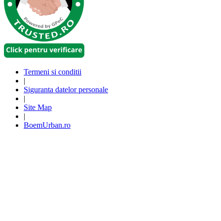
Termeni si conditii
|
Siguranta datelor personale
|
Site Map
|
BoemUrban.ro