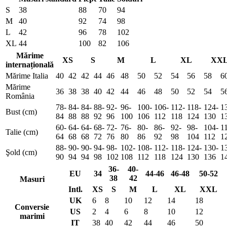
S
38
88
70
94
M
40
92
74
98
L
42
96
78
102
XL
44
100
82
106
Mărime
XS
S
M
L
XL
XX
internațională
Mărime Italia
40
42
42
44
46
48
50
52
54
56
58
6
Mărime
36
38
38
40
42
44
46
48
50
52
54
5
România
78-
84-
84-
88-
92-
96-
100-
106-
112-
118-
124-
1
Bust (cm)
84
88
88
92
96
100
106
112
118
124
130
1
60-
64-
64-
68-
72-
76-
80-
86-
92-
98-
104-
1
Talie (cm)
64
68
68
72
76
80
86
92
98
104
112
1
88-
90-
90-
94-
98-
102-
108-
112-
118-
124-
130-
1
Şold (cm)
90
94
94
98
102
108
112
118
124
130
136
1
36-
40-
EU
34
44-46
46-48
50-52
38
42
Masuri
Intl.
XS
S
M
L
XL
XXL
UK
6
8
10
12
14
18
Conversie
US
2
4
6
8
10
12
marimi
IT
38
40
42
44
46
50