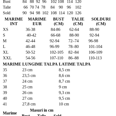
Bust
84
88
92
96
102
108
114
120
Talie
66
70
74
78
84
90
96
102
Sold
90
94
98
102
108
114
120
126
MARIME
MARIME
BUST
TALIE
SOLDURI
INT
EUR
(CM)
(CM)
(CM)
XS
36-38
84-86
62-64
88-90
S
40-42
66-68
88-90
92-94
M
42-44
92-94
72–74
96-98
L
46-48
96-99
78–80
101-104
XL
50-52
102-105
82–84
106-109
XXL
54-56
107-110
86–88
110-113
MARIME
LUNGIME TALPA
LATIME TALPA
35
23 cm
8,5 cm
36
23,5 cm
8,6 cm
37
24 cm
8,7 cm
38
25 cm
9 cm
39
26 cm
9,3 cm
40
27 cm
9,5 cm
41
27,8 cm
10 cm
Masuri in cm
Marime
Bust
Talie
Sold