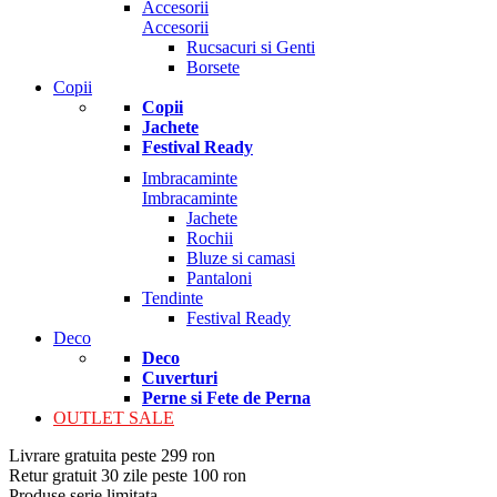
Accesorii
Accesorii
Rucsacuri si Genti
Borsete
Copii
Copii
Jachete
Festival Ready
Imbracaminte
Imbracaminte
Jachete
Rochii
Bluze si camasi
Pantaloni
Tendinte
Festival Ready
Deco
Deco
Cuverturi
Perne si Fete de Perna
OUTLET SALE
Livrare gratuita peste 299 ron
Retur gratuit 30 zile peste 100 ron
Produse serie limitata