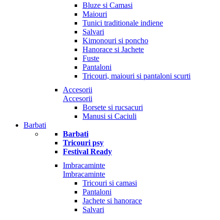
Bluze si Camasi
Maiouri
Tunici traditionale indiene
Salvari
Kimonouri si poncho
Hanorace si Jachete
Fuste
Pantaloni
Tricouri, maiouri si pantaloni scurti
Accesorii
Accesorii
Borsete si rucsacuri
Manusi si Caciuli
Barbati
Barbati
Tricouri psy
Festival Ready
Imbracaminte
Imbracaminte
Tricouri si camasi
Pantaloni
Jachete si hanorace
Salvari