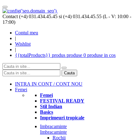
Contact (+4) 031.434.45.45 si (+4) 031.434.45.55 (L - V: 10:00 -
17:00)
Contul meu
|
Wishlist
|
{{totalProducts}}
produs
produse
0 produse
in cos
Cauta
INTRA IN CONT / CONT NOU
Femei
Femei
FESTIVAL READY
Stil Indian
Basics
Imprimeuri tropicale
Imbracaminte
Imbracaminte
Rochii