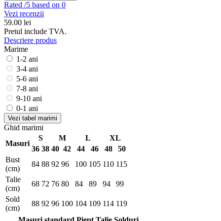
Rated
/5 based on 0
Vezi recenzii
59.00
lei
Pretul include TVA.
Descriere produs
Marime
1-2 ani
3-4 ani
5-6 ani
7-8 ani
9-10 ani
0-1 ani
Vezi tabel marimi
Ghid marimi
S
M
L
XL
Masuri
36
38
40
42
44
46
48
50
Bust
84
88
92
96
100
105
110
115
(cm)
Talie
68
72
76
80
84
89
94
99
(cm)
Sold
88
92
96
100
104
109
114
119
(cm)
Masuri standard
Piept
Talie
Solduri