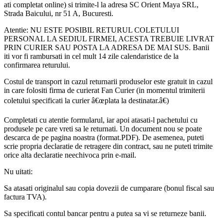
ati completat online) si trimite-l la adresa SC Orient Maya SRL,
Strada Baicului, nr 51 A, Bucuresti.
Atentie: NU ESTE POSIBIL RETURUL COLETULUI
PERSONAL LA SEDIUL FIRMEI, ACESTA TREBUIE LIVRAT
PRIN CURIER SAU POSTA LA ADRESA DE MAI SUS. Banii
iti vor fi rambursati in cel mult 14 zile calendaristice de la
confirmarea returului.
Costul de transport in cazul returnarii produselor este gratuit in cazul
in care folositi firma de curierat Fan Curier (in momentul trimiterii
coletului specificati la curier â€œplata la destinatar.â€)
Completati cu atentie formularul, iar apoi atasati-l pachetului cu
produsele pe care vreti sa le returnati. Un document nou se poate
descarca de pe pagina noastra (format.PDF). De asemenea, puteti
scrie propria declaratie de retragere din contract, sau ne puteti trimite
orice alta declaratie neechivoca prin e-mail.
Nu uitati:
Sa atasati originalul sau copia dovezii de cumparare (bonul fiscal sau
factura TVA).
Sa specificati contul bancar pentru a putea sa vi se returneze banii.