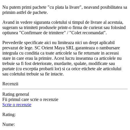
Nu putem primi pachete "cu plata la livare", neavand posibilitatea sa
primim astfel de pachete.
Avand in vedere siguranta coletului si timpul de livrare al acestuia,
sugeram sa trimiteti produsele printr-o firma de curierat sau folosind
optiunea "Confirmare de trimitere" / "Colet recomandat".
Prevederile specificate aici nu limiteaza nici un drept aplicabil
prevazut de lege. SC Orient Maya SRL garanteaza o rambursare
integrala cu conditia ca toate articolele sa fie returnate in aceeasi
stare in care erau la primire. Acest lucru inseamna ca articolele nu
trebuie sa fi fost deteriorate, murdarite, spalate, modificate sau
purtate (cu exceptia probarii lor) si ca orice etichete ale articolului
sau coletului trebuie sa fie intacte.
Recenzii
Rating general
Fii primul care scrie o recenzie
Scrie o recenzie
Rating:
Nume: