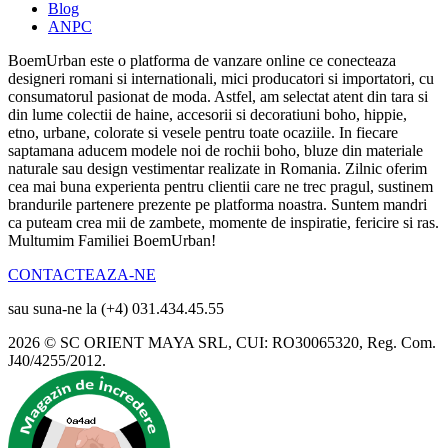
Blog
ANPC
BoemUrban este o platforma de vanzare online ce conecteaza
designeri romani si internationali, mici producatori si importatori, cu
consumatorul pasionat de moda. Astfel, am selectat atent din tara si
din lume colectii de haine, accesorii si decoratiuni boho, hippie,
etno, urbane, colorate si vesele pentru toate ocaziile. In fiecare
saptamana aducem modele noi de rochii boho, bluze din materiale
naturale sau design vestimentar realizate in Romania. Zilnic oferim
cea mai buna experienta pentru clientii care ne trec pragul, sustinem
brandurile partenere prezente pe platforma noastra. Suntem mandri
ca puteam crea mii de zambete, momente de inspiratie, fericire si ras.
Multumim Familiei BoemUrban!
CONTACTEAZA-NE
sau suna-ne la (+4) 031.434.45.55
2026 © SC ORIENT MAYA SRL, CUI: RO30065320, Reg. Com.
J40/4255/2012.