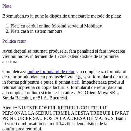
Plata
Boemurban.ro iti pune la dispozitie urmatoarele metode de plata:
1. Plata cu cardul online folosind serviciul Mobilpay
2. Plata cash in sistem ramburs
Politica retur
Aveti dreptul sa returnati produsele, fara penalitati si fara invocarea
vreunui motiv, in termen de 15 zile calendaristice de la primirea
acestora.
Completeaza
online formularul de retur
sau completeaza formularul
de retur primit odata cu produsele livrate (gasesti formularul de retur
in format pdf pentru a putea fi printat
aici
). Impacheteaza produsul
returnat impreuna cu copia facturii si formularul de retur (daca nu l-
ati completat online) si trimite-l la adresa SC Orient Maya SRL,
Strada Baicului, nr 51 A, Bucuresti.
Atentie: NU ESTE POSIBIL RETURUL COLETULUI
PERSONAL LA SEDIUL FIRMEI, ACESTA TREBUIE LIVRAT
PRIN CURIER SAU POSTA LA ADRESA DE MAI SUS. Banii
iti vor fi rambursati in cel mult 14 zile calendaristice de la
confirmarea returului.