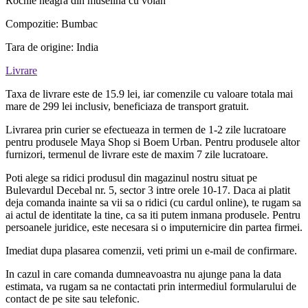
Rochie neagra din muselina cu volan
Compozitie: Bumbac
Tara de origine: India
Livrare
Taxa de livrare este de 15.9 lei, iar comenzile cu valoare totala mai
mare de 299 lei inclusiv, beneficiaza de transport gratuit.
Livrarea prin curier se efectueaza in termen de 1-2 zile lucratoare
pentru produsele Maya Shop si Boem Urban. Pentru produsele altor
furnizori, termenul de livrare este de maxim 7 zile lucratoare.
Poti alege sa ridici produsul din magazinul nostru situat pe
Bulevardul Decebal nr. 5, sector 3 intre orele 10-17. Daca ai platit
deja comanda inainte sa vii sa o ridici (cu cardul online), te rugam sa
ai actul de identitate la tine, ca sa iti putem inmana produsele. Pentru
persoanele juridice, este necesara si o imputernicire din partea firmei.
Imediat dupa plasarea comenzii, veti primi un e-mail de confirmare.
In cazul in care comanda dumneavoastra nu ajunge pana la data
estimata, va rugam sa ne contactati prin intermediul formularului de
contact de pe site sau telefonic.