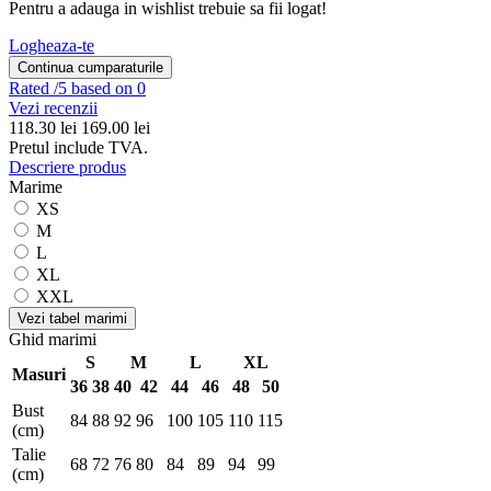
Pentru a adauga in wishlist trebuie sa fii logat!
Logheaza-te
Continua cumparaturile
Rated
/5 based on 0
Vezi recenzii
118.30
lei
169.00 lei
Pretul include TVA.
Descriere produs
Marime
XS
M
L
XL
XXL
Vezi tabel marimi
Ghid marimi
S
M
L
XL
Masuri
36
38
40
42
44
46
48
50
Bust
84
88
92
96
100
105
110
115
(cm)
Talie
68
72
76
80
84
89
94
99
(cm)