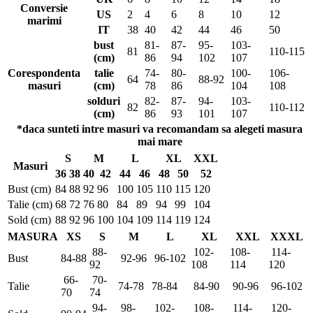
Conversie
US
2
4
6
8
10
12
marimi
IT
38
40
42
44
46
50
bust
81-
87-
95-
103-
81
110-115
(cm)
86
94
102
107
Corespondenta
talie
74-
80-
100-
106-
64
88-92
masuri
(cm)
78
86
104
108
solduri
82-
87-
94-
103-
82
110-112
(cm)
86
93
101
107
*daca sunteti intre masuri va recomandam sa alegeti masura
mai mare
S
M
L
XL
XXL
Masuri
36
38
40
42
44
46
48
50
52
Bust (cm)
84
88
92
96
100
105
110
115
120
Talie (cm)
68
72
76
80
84
89
94
99
104
Sold (cm)
88
92
96
100
104
109
114
119
124
MASURA
XS
S
M
L
XL
XXL
XXXL
88-
102-
108-
114-
Bust
84-88
92-96
96-102
92
108
114
120
66-
70-
Talie
74-78
78-84
84-90
90-96
96-102
70
74
94-
98-
102-
108-
114-
120-