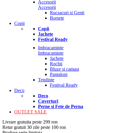
Accesorii
Accesorii
Rucsacuri si Genti
Borsete
Copii
Copii
Jachete
Festival Ready
Imbracaminte
Imbracaminte
Jachete
Rochii
Bluze si camasi
Pantaloni
Tendinte
Festival Ready
Deco
Deco
Cuverturi
Perne si Fete de Perna
OUTLET SALE
Livrare gratuita peste 299 ron
Retur gratuit 30 zile peste 100 ron
Produse serie limitata