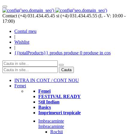
Contact (+4) 031.434.45.45 si (+4) 031.434.45.55 (L - V: 10:00 -
17:00)
Contul meu
|
Wishlist
|
{{totalProducts}}
produs
produse
0 produse
in cos
Cauta
INTRA IN CONT / CONT NOU
Femei
Femei
FESTIVAL READY
Stil Indian
Basics
Imprimeuri tropicale
Imbracaminte
Imbracaminte
Rochii