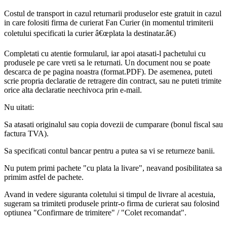
Costul de transport in cazul returnarii produselor este gratuit in cazul
in care folositi firma de curierat Fan Curier (in momentul trimiterii
coletului specificati la curier â€œplata la destinatar.â€)
Completati cu atentie formularul, iar apoi atasati-l pachetului cu
produsele pe care vreti sa le returnati. Un document nou se poate
descarca de pe pagina noastra (format.PDF). De asemenea, puteti
scrie propria declaratie de retragere din contract, sau ne puteti trimite
orice alta declaratie neechivoca prin e-mail.
Nu uitati:
Sa atasati originalul sau copia dovezii de cumparare (bonul fiscal sau
factura TVA).
Sa specificati contul bancar pentru a putea sa vi se returneze banii.
Nu putem primi pachete "cu plata la livare", neavand posibilitatea sa
primim astfel de pachete.
Avand in vedere siguranta coletului si timpul de livrare al acestuia,
sugeram sa trimiteti produsele printr-o firma de curierat sau folosind
optiunea "Confirmare de trimitere" / "Colet recomandat".