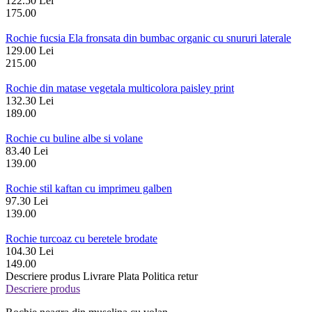
122.50 Lei
175.00
Rochie fucsia Ela fronsata din bumbac organic cu snururi laterale
129.00 Lei
215.00
Rochie din matase vegetala multicolora paisley print
132.30 Lei
189.00
Rochie cu buline albe si volane
83.40 Lei
139.00
Rochie stil kaftan cu imprimeu galben
97.30 Lei
139.00
Rochie turcoaz cu beretele brodate
104.30 Lei
149.00
Descriere produs
Livrare
Plata
Politica retur
Descriere produs