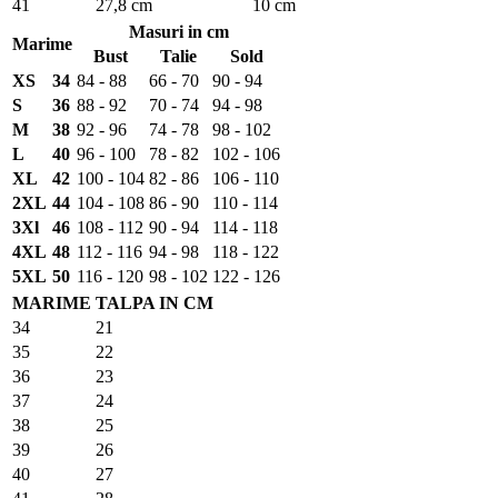
41
27,8 cm
10 cm
Masuri in cm
Marime
Bust
Talie
Sold
XS
34
84 - 88
66 - 70
90 - 94
S
36
88 - 92
70 - 74
94 - 98
M
38
92 - 96
74 - 78
98 - 102
L
40
96 - 100
78 - 82
102 - 106
XL
42
100 - 104
82 - 86
106 - 110
2XL
44
104 - 108
86 - 90
110 - 114
3Xl
46
108 - 112
90 - 94
114 - 118
4XL
48
112 - 116
94 - 98
118 - 122
5XL
50
116 - 120
98 - 102
122 - 126
MARIME
TALPA IN CM
34
21
35
22
36
23
37
24
38
25
39
26
40
27