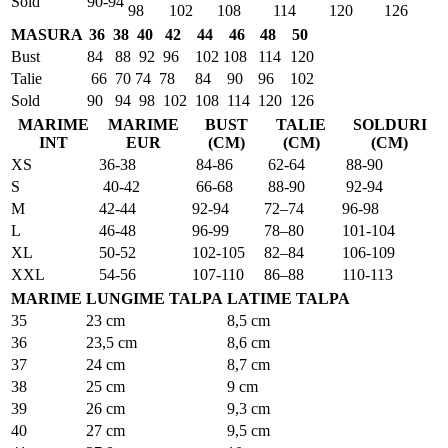
Sold
90-94
98
102
108
114
120
126
MASURA
36
38
40
42
44
46
48
50
Bust
84
88
92
96
102
108
114
120
Talie
66
70
74
78
84
90
96
102
Sold
90
94
98
102
108
114
120
126
MARIME
MARIME
BUST
TALIE
SOLDURI
INT
EUR
(CM)
(CM)
(CM)
XS
36-38
84-86
62-64
88-90
S
40-42
66-68
88-90
92-94
M
42-44
92-94
72–74
96-98
L
46-48
96-99
78–80
101-104
XL
50-52
102-105
82–84
106-109
XXL
54-56
107-110
86–88
110-113
MARIME
LUNGIME TALPA
LATIME TALPA
35
23 cm
8,5 cm
36
23,5 cm
8,6 cm
37
24 cm
8,7 cm
38
25 cm
9 cm
39
26 cm
9,3 cm
40
27 cm
9,5 cm