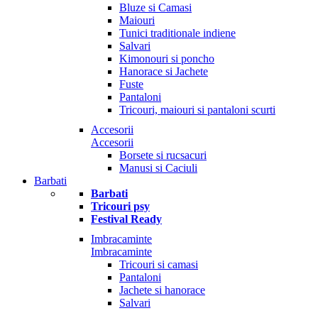
Bluze si Camasi
Maiouri
Tunici traditionale indiene
Salvari
Kimonouri si poncho
Hanorace si Jachete
Fuste
Pantaloni
Tricouri, maiouri si pantaloni scurti
Accesorii
Accesorii
Borsete si rucsacuri
Manusi si Caciuli
Barbati
Barbati
Tricouri psy
Festival Ready
Imbracaminte
Imbracaminte
Tricouri si camasi
Pantaloni
Jachete si hanorace
Salvari