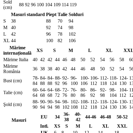
Sold
88
92
96
100
104
109
114
119
(cm)
Masuri standard
Piept
Talie
Solduri
S
38
88
70
94
M
40
92
74
98
L
42
96
78
102
XL
44
100
82
106
Mărime
XS
S
M
L
XL
XX
internațională
Mărime Italia
40
42
42
44
46
48
50
52
54
56
58
6
Mărime
36
38
38
40
42
44
46
48
50
52
54
5
România
78-
84-
84-
88-
92-
96-
100-
106-
112-
118-
124-
1
Bust (cm)
84
88
88
92
96
100
106
112
118
124
130
1
60-
64-
64-
68-
72-
76-
80-
86-
92-
98-
104-
1
Talie (cm)
64
68
68
72
76
80
86
92
98
104
112
1
88-
90-
90-
94-
98-
102-
108-
112-
118-
124-
130-
1
Şold (cm)
90
94
94
98
102
108
112
118
124
130
136
1
36-
40-
EU
34
44-46
46-48
50-52
38
42
Masuri
Intl.
XS
S
M
L
XL
XXL
UK
6
8
10
12
14
18