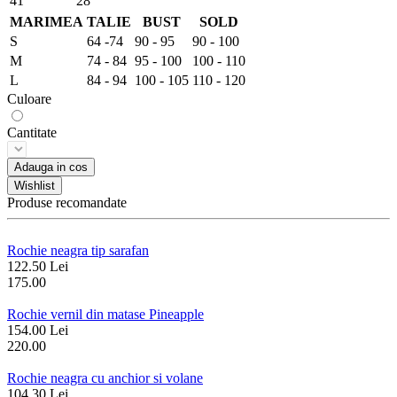
41
28
MARIMEA
TALIE
BUST
SOLD
S
64 -74
90 - 95
90 - 100
M
74 - 84
95 - 100
100 - 110
L
84 - 94
100 - 105
110 - 120
Culoare
Cantitate
Adauga in cos
Wishlist
Produse recomandate
Rochie neagra tip sarafan
122.50 Lei
175.00
Rochie vernil din matase Pineapple
154.00 Lei
220.00
Rochie neagra cu anchior si volane
104.30 Lei