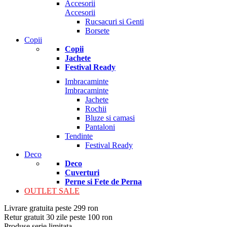
Accesorii
Accesorii
Rucsacuri si Genti
Borsete
Copii
Copii
Jachete
Festival Ready
Imbracaminte
Imbracaminte
Jachete
Rochii
Bluze si camasi
Pantaloni
Tendinte
Festival Ready
Deco
Deco
Cuverturi
Perne si Fete de Perna
OUTLET SALE
Livrare gratuita peste 299 ron
Retur gratuit 30 zile peste 100 ron
Produse serie limitata