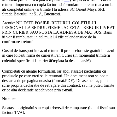
returnat impreuna cu copia facturii si formularul de retur (daca nu l-
ati completat online) si trimite-l la adresa SC Orient Maya SRL,
Strada Baicului, nr 51 A, Bucuresti.
Atentie: NU ESTE POSIBIL RETURUL COLETULUI
PERSONAL LA SEDIUL FIRMEI, ACESTA TREBUIE LIVRAT
PRIN CURIER SAU POSTA LA ADRESA DE MAI SUS. Banii
iti vor fi rambursati in cel mult 14 zile calendaristice de la
confirmarea returului.
Costul de transport in cazul returnarii produselor este gratuit in cazul
in care folositi firma de curierat Fan Curier (in momentul trimiterii
coletului specificati la curier â€œplata la destinatar.â€)
Completati cu atentie formularul, iar apoi atasati-l pachetului cu
produsele pe care vreti sa le returnati. Un document nou se poate
descarca de pe pagina noastra (format.PDF). De asemenea, puteti
scrie propria declaratie de retragere din contract, sau ne puteti trimite
orice alta declaratie neechivoca prin e-mail.
Nu uitati:
Sa atasati originalul sau copia dovezii de cumparare (bonul fiscal sau
factura TVA).