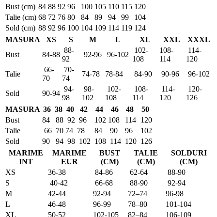
Bust (cm)
84
88
92
96
100
105
110
115
120
Talie (cm)
68
72
76
80
84
89
94
99
104
Sold (cm)
88
92
96
100
104
109
114
119
124
MASURA
XS
S
M
L
XL
XXL
XXXL
88-
102-
108-
114-
Bust
84-88
92-96
96-102
92
108
114
120
66-
70-
Talie
74-78
78-84
84-90
90-96
96-102
70
74
94-
98-
102-
108-
114-
120-
Sold
90-94
98
102
108
114
120
126
MASURA
36
38
40
42
44
46
48
50
Bust
84
88
92
96
102
108
114
120
Talie
66
70
74
78
84
90
96
102
Sold
90
94
98
102
108
114
120
126
MARIME
MARIME
BUST
TALIE
SOLDURI
INT
EUR
(CM)
(CM)
(CM)
XS
36-38
84-86
62-64
88-90
S
40-42
66-68
88-90
92-94
M
42-44
92-94
72–74
96-98
L
46-48
96-99
78–80
101-104
XL
50-52
102-105
82–84
106-109