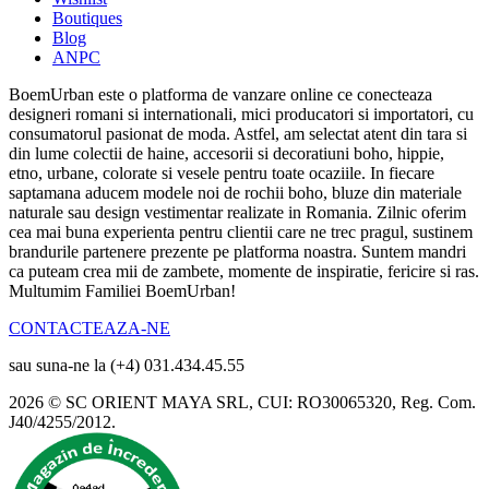
Boutiques
Blog
ANPC
BoemUrban este o platforma de vanzare online ce conecteaza
designeri romani si internationali, mici producatori si importatori, cu
consumatorul pasionat de moda. Astfel, am selectat atent din tara si
din lume colectii de haine, accesorii si decoratiuni boho, hippie,
etno, urbane, colorate si vesele pentru toate ocaziile. In fiecare
saptamana aducem modele noi de rochii boho, bluze din materiale
naturale sau design vestimentar realizate in Romania. Zilnic oferim
cea mai buna experienta pentru clientii care ne trec pragul, sustinem
brandurile partenere prezente pe platforma noastra. Suntem mandri
ca puteam crea mii de zambete, momente de inspiratie, fericire si ras.
Multumim Familiei BoemUrban!
CONTACTEAZA-NE
sau suna-ne la (+4) 031.434.45.55
2026 © SC ORIENT MAYA SRL, CUI: RO30065320, Reg. Com.
J40/4255/2012.