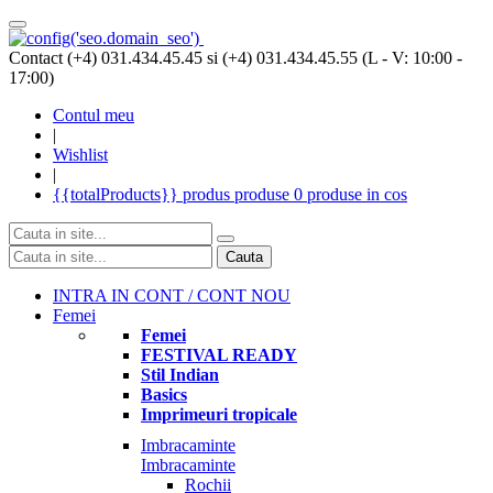
Contact (+4) 031.434.45.45 si (+4) 031.434.45.55 (L - V: 10:00 -
17:00)
Contul meu
|
Wishlist
|
{{totalProducts}}
produs
produse
0 produse
in cos
Cauta
INTRA IN CONT / CONT NOU
Femei
Femei
FESTIVAL READY
Stil Indian
Basics
Imprimeuri tropicale
Imbracaminte
Imbracaminte
Rochii