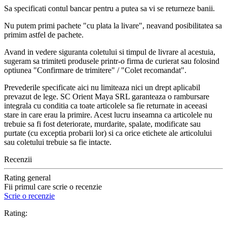
Sa specificati contul bancar pentru a putea sa vi se returneze banii.
Nu putem primi pachete "cu plata la livare", neavand posibilitatea sa
primim astfel de pachete.
Avand in vedere siguranta coletului si timpul de livrare al acestuia,
sugeram sa trimiteti produsele printr-o firma de curierat sau folosind
optiunea "Confirmare de trimitere" / "Colet recomandat".
Prevederile specificate aici nu limiteaza nici un drept aplicabil
prevazut de lege. SC Orient Maya SRL garanteaza o rambursare
integrala cu conditia ca toate articolele sa fie returnate in aceeasi
stare in care erau la primire. Acest lucru inseamna ca articolele nu
trebuie sa fi fost deteriorate, murdarite, spalate, modificate sau
purtate (cu exceptia probarii lor) si ca orice etichete ale articolului
sau coletului trebuie sa fie intacte.
Recenzii
Rating general
Fii primul care scrie o recenzie
Scrie o recenzie
Rating: