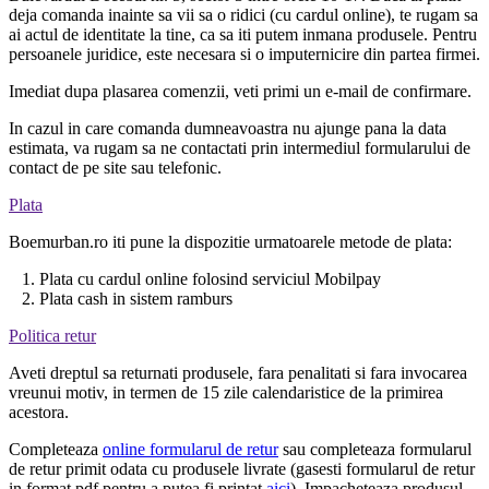
deja comanda inainte sa vii sa o ridici (cu cardul online), te rugam sa
ai actul de identitate la tine, ca sa iti putem inmana produsele. Pentru
persoanele juridice, este necesara si o imputernicire din partea firmei.
Imediat dupa plasarea comenzii, veti primi un e-mail de confirmare.
In cazul in care comanda dumneavoastra nu ajunge pana la data
estimata, va rugam sa ne contactati prin intermediul formularului de
contact de pe site sau telefonic.
Plata
Boemurban.ro iti pune la dispozitie urmatoarele metode de plata:
1. Plata cu cardul online folosind serviciul Mobilpay
2. Plata cash in sistem ramburs
Politica retur
Aveti dreptul sa returnati produsele, fara penalitati si fara invocarea
vreunui motiv, in termen de 15 zile calendaristice de la primirea
acestora.
Completeaza
online formularul de retur
sau completeaza formularul
de retur primit odata cu produsele livrate (gasesti formularul de retur
in format pdf pentru a putea fi printat
aici
). Impacheteaza produsul