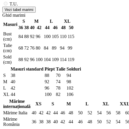
T.U.
Vezi tabel marimi
Ghid marimi
S
M
L
XL
Masuri
36
38
40
42
44
46
48
50
Bust
84
88
92
96
100
105
110
115
(cm)
Talie
68
72
76
80
84
89
94
99
(cm)
Sold
88
92
96
100
104
109
114
119
(cm)
Masuri standard
Piept
Talie
Solduri
S
38
88
70
94
M
40
92
74
98
L
42
96
78
102
XL
44
100
82
106
Mărime
XS
S
M
L
XL
XX
internațională
Mărime Italia
40
42
42
44
46
48
50
52
54
56
58
6
Mărime
36
38
38
40
42
44
46
48
50
52
54
5
România