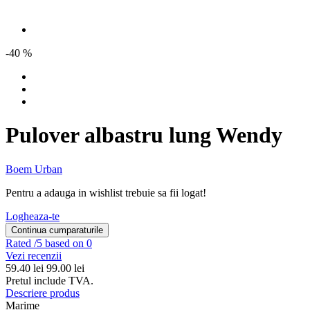
-40 %
Pulover albastru lung Wendy
Boem Urban
Pentru a adauga in wishlist trebuie sa fii logat!
Logheaza-te
Continua cumparaturile
Rated
/5 based on 0
Vezi recenzii
59.40
lei
99.00 lei
Pretul include TVA.
Descriere produs
Marime