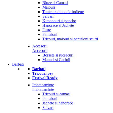
Bluze si Camasi
Maiouri
Tunici traditionale indiene
Salvari
Kimonouri si poncho
Hanorace si Jachete
Fuste
Pantaloni
Tricouri, maiouri si pantaloni scurti
Accesorii
Accesorii
Borsete si rucsacuri
Manusi si Caciuli
Barbati
Barbati
Tricouri psy
Festival Ready
Imbracaminte
Imbracaminte
Tricouri si camasi
Pantaloni
Jachete si hanorace
Salvari