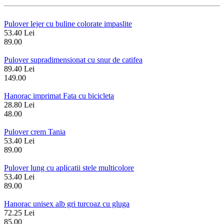
Pulover lejer cu buline colorate impaslite
53.40 Lei
89.00
Pulover supradimensionat cu snur de catifea
89.40 Lei
149.00
Hanorac imprimat Fata cu bicicleta
28.80 Lei
48.00
Pulover crem Tania
53.40 Lei
89.00
Pulover lung cu aplicatii stele multicolore
53.40 Lei
89.00
Hanorac unisex alb gri turcoaz cu gluga
72.25 Lei
85.00