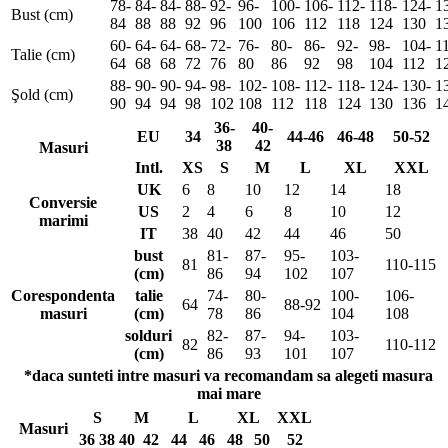
78-
84-
84-
88-
92-
96-
100-
106-
112-
118-
124-
1
Bust (cm)
84
88
88
92
96
100
106
112
118
124
130
1
60-
64-
64-
68-
72-
76-
80-
86-
92-
98-
104-
1
Talie (cm)
64
68
68
72
76
80
86
92
98
104
112
1
88-
90-
90-
94-
98-
102-
108-
112-
118-
124-
130-
1
Şold (cm)
90
94
94
98
102
108
112
118
124
130
136
1
36-
40-
EU
34
44-46
46-48
50-52
38
42
Masuri
Intl.
XS
S
M
L
XL
XXL
UK
6
8
10
12
14
18
Conversie
US
2
4
6
8
10
12
marimi
IT
38
40
42
44
46
50
bust
81-
87-
95-
103-
81
110-115
(cm)
86
94
102
107
Corespondenta
talie
74-
80-
100-
106-
64
88-92
masuri
(cm)
78
86
104
108
solduri
82-
87-
94-
103-
82
110-112
(cm)
86
93
101
107
*daca sunteti intre masuri va recomandam sa alegeti masura
mai mare
S
M
L
XL
XXL
Masuri
36
38
40
42
44
46
48
50
52