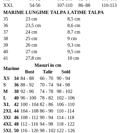
XXL
54-56
107-110
86–88
110-113
MARIME
LUNGIME TALPA
LATIME TALPA
35
23 cm
8,5 cm
36
23,5 cm
8,6 cm
37
24 cm
8,7 cm
38
25 cm
9 cm
39
26 cm
9,3 cm
40
27 cm
9,5 cm
41
27,8 cm
10 cm
Masuri in cm
Marime
Bust
Talie
Sold
XS
34
84 - 88
66 - 70
90 - 94
S
36
88 - 92
70 - 74
94 - 98
M
38
92 - 96
74 - 78
98 - 102
L
40
96 - 100
78 - 82
102 - 106
XL
42
100 - 104
82 - 86
106 - 110
2XL
44
104 - 108
86 - 90
110 - 114
3Xl
46
108 - 112
90 - 94
114 - 118
4XL
48
112 - 116
94 - 98
118 - 122
5XL
50
116 - 120
98 - 102
122 - 126