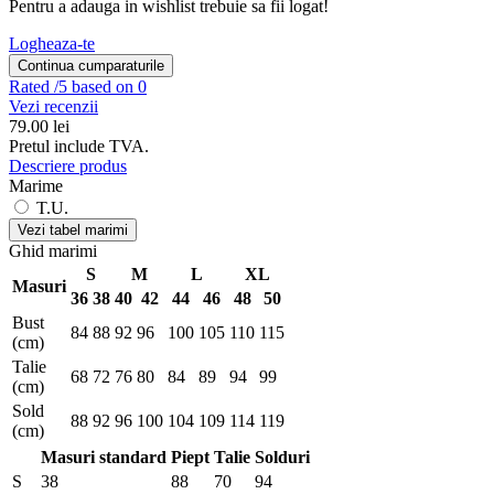
Pentru a adauga in wishlist trebuie sa fii logat!
Logheaza-te
Continua cumparaturile
Rated
/5 based on 0
Vezi recenzii
79.00
lei
Pretul include TVA.
Descriere produs
Marime
T.U.
Vezi tabel marimi
Ghid marimi
S
M
L
XL
Masuri
36
38
40
42
44
46
48
50
Bust
84
88
92
96
100
105
110
115
(cm)
Talie
68
72
76
80
84
89
94
99
(cm)
Sold
88
92
96
100
104
109
114
119
(cm)
Masuri standard
Piept
Talie
Solduri
S
38
88
70
94