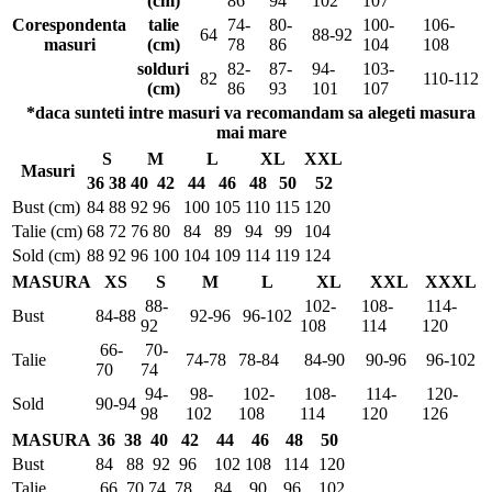
(cm)
86
94
102
107
Corespondenta
talie
74-
80-
100-
106-
64
88-92
masuri
(cm)
78
86
104
108
solduri
82-
87-
94-
103-
82
110-112
(cm)
86
93
101
107
*daca sunteti intre masuri va recomandam sa alegeti masura
mai mare
S
M
L
XL
XXL
Masuri
36
38
40
42
44
46
48
50
52
Bust (cm)
84
88
92
96
100
105
110
115
120
Talie (cm)
68
72
76
80
84
89
94
99
104
Sold (cm)
88
92
96
100
104
109
114
119
124
MASURA
XS
S
M
L
XL
XXL
XXXL
88-
102-
108-
114-
Bust
84-88
92-96
96-102
92
108
114
120
66-
70-
Talie
74-78
78-84
84-90
90-96
96-102
70
74
94-
98-
102-
108-
114-
120-
Sold
90-94
98
102
108
114
120
126
MASURA
36
38
40
42
44
46
48
50
Bust
84
88
92
96
102
108
114
120
Talie
66
70
74
78
84
90
96
102