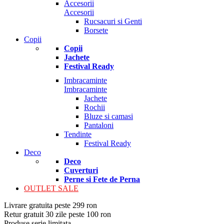
Accesorii
Accesorii
Rucsacuri si Genti
Borsete
Copii
Copii
Jachete
Festival Ready
Imbracaminte
Imbracaminte
Jachete
Rochii
Bluze si camasi
Pantaloni
Tendinte
Festival Ready
Deco
Deco
Cuverturi
Perne si Fete de Perna
OUTLET SALE
Livrare gratuita peste 299 ron
Retur gratuit 30 zile peste 100 ron
Produse serie limitata