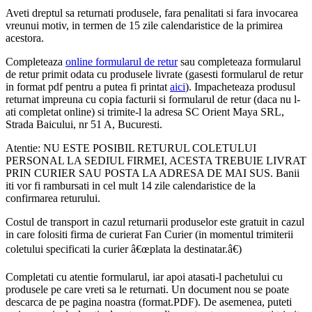
Aveti dreptul sa returnati produsele, fara penalitati si fara invocarea
vreunui motiv, in termen de 15 zile calendaristice de la primirea
acestora.
Completeaza
online formularul de retur
sau completeaza formularul
de retur primit odata cu produsele livrate (gasesti formularul de retur
in format pdf pentru a putea fi printat
aici
). Impacheteaza produsul
returnat impreuna cu copia facturii si formularul de retur (daca nu l-
ati completat online) si trimite-l la adresa SC Orient Maya SRL,
Strada Baicului, nr 51 A, Bucuresti.
Atentie: NU ESTE POSIBIL RETURUL COLETULUI
PERSONAL LA SEDIUL FIRMEI, ACESTA TREBUIE LIVRAT
PRIN CURIER SAU POSTA LA ADRESA DE MAI SUS. Banii
iti vor fi rambursati in cel mult 14 zile calendaristice de la
confirmarea returului.
Costul de transport in cazul returnarii produselor este gratuit in cazul
in care folositi firma de curierat Fan Curier (in momentul trimiterii
coletului specificati la curier â€œplata la destinatar.â€)
Completati cu atentie formularul, iar apoi atasati-l pachetului cu
produsele pe care vreti sa le returnati. Un document nou se poate
descarca de pe pagina noastra (format.PDF). De asemenea, puteti