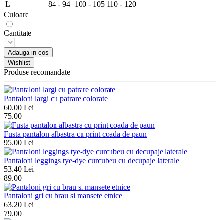
L
84 - 94
100 - 105
110 - 120
Culoare
Cantitate
Adauga in cos
Wishlist
Produse recomandate
Pantaloni largi cu patrare colorate
60.00 Lei
75.00
Fusta pantalon albastra cu print coada de paun
95.00 Lei
Pantaloni leggings tye-dye curcubeu cu decupaje laterale
53.40 Lei
89.00
Pantaloni gri cu brau si mansete etnice
63.20 Lei
79.00