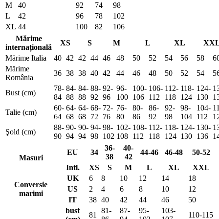
M
40
92
74
98
L
42
96
78
102
XL
44
100
82
106
Mărime
XS
S
M
L
XL
XX
internațională
Mărime Italia
40
42
42
44
46
48
50
52
54
56
58
6
Mărime
36
38
38
40
42
44
46
48
50
52
54
5
România
78-
84-
84-
88-
92-
96-
100-
106-
112-
118-
124-
1
Bust (cm)
84
88
88
92
96
100
106
112
118
124
130
1
60-
64-
64-
68-
72-
76-
80-
86-
92-
98-
104-
1
Talie (cm)
64
68
68
72
76
80
86
92
98
104
112
1
88-
90-
90-
94-
98-
102-
108-
112-
118-
124-
130-
1
Şold (cm)
90
94
94
98
102
108
112
118
124
130
136
1
36-
40-
EU
34
44-46
46-48
50-52
38
42
Masuri
Intl.
XS
S
M
L
XL
XXL
UK
6
8
10
12
14
18
Conversie
US
2
4
6
8
10
12
marimi
IT
38
40
42
44
46
50
bust
81-
87-
95-
103-
81
110-115