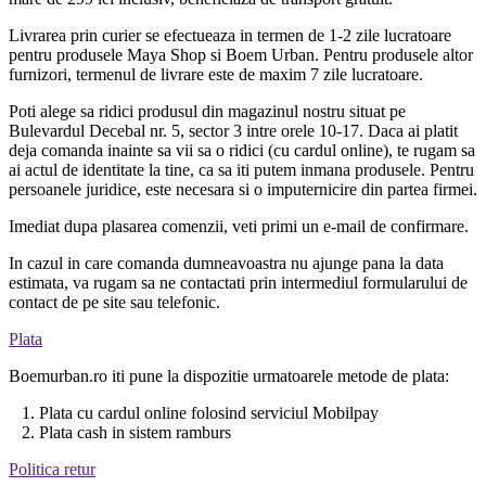
Livrarea prin curier se efectueaza in termen de 1-2 zile lucratoare
pentru produsele Maya Shop si Boem Urban. Pentru produsele altor
furnizori, termenul de livrare este de maxim 7 zile lucratoare.
Poti alege sa ridici produsul din magazinul nostru situat pe
Bulevardul Decebal nr. 5, sector 3 intre orele 10-17. Daca ai platit
deja comanda inainte sa vii sa o ridici (cu cardul online), te rugam sa
ai actul de identitate la tine, ca sa iti putem inmana produsele. Pentru
persoanele juridice, este necesara si o imputernicire din partea firmei.
Imediat dupa plasarea comenzii, veti primi un e-mail de confirmare.
In cazul in care comanda dumneavoastra nu ajunge pana la data
estimata, va rugam sa ne contactati prin intermediul formularului de
contact de pe site sau telefonic.
Plata
Boemurban.ro iti pune la dispozitie urmatoarele metode de plata:
1. Plata cu cardul online folosind serviciul Mobilpay
2. Plata cash in sistem ramburs
Politica retur