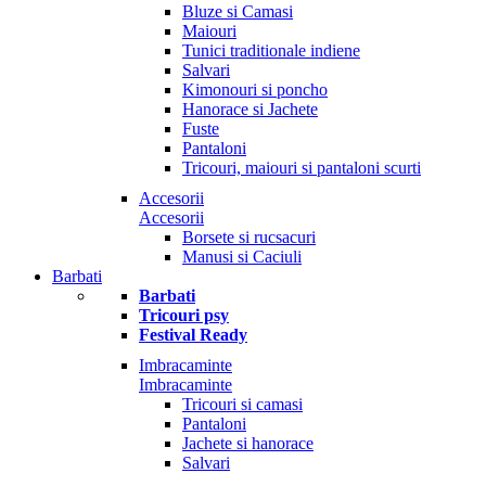
Bluze si Camasi
Maiouri
Tunici traditionale indiene
Salvari
Kimonouri si poncho
Hanorace si Jachete
Fuste
Pantaloni
Tricouri, maiouri si pantaloni scurti
Accesorii
Accesorii
Borsete si rucsacuri
Manusi si Caciuli
Barbati
Barbati
Tricouri psy
Festival Ready
Imbracaminte
Imbracaminte
Tricouri si camasi
Pantaloni
Jachete si hanorace
Salvari