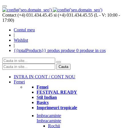
Contact (+4) 031.434.45.45 si (+4) 031.434.45.55 (L - V: 10:00 -
17:00)
Contul meu
|
Wishlist
|
{{totalProducts}}
produs
produse
0 produse
in cos
Cauta
INTRA IN CONT / CONT NOU
Femei
Femei
FESTIVAL READY
Stil Indian
Basics
Imprimeuri tropicale
Imbracaminte
Imbracaminte
Rochii