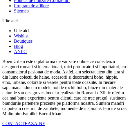
Politica de utilizare Cookie-uri
Program de afiliere
Sitemap
Uite aici
Uite aici
Wishlist
Boutiques
Blog
ANPC
BoemUrban este o platforma de vanzare online ce conecteaza
designeri romani si internationali, mici producatori si importatori, cu
consumatorul pasionat de moda. Astfel, am selectat atent din tara si
din lume colectii de haine, accesorii si decoratiuni boho, hippie,
etno, urbane, colorate si vesele pentru toate ocaziile. In fiecare
saptamana aducem modele noi de rochii boho, bluze din materiale
naturale sau design vestimentar realizate in Romania. Zilnic oferim
cea mai buna experienta pentru clientii care ne trec pragul, sustinem
brandurile partenere prezente pe platforma noastra. Suntem mandri
ca puteam crea mii de zambete, momente de inspiratie, fericire si ras.
Multumim Familiei BoemUrban!
CONTACTEAZA-NE