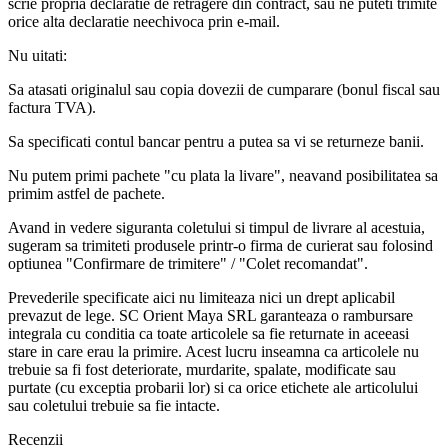
scrie propria declaratie de retragere din contract, sau ne puteti trimite
orice alta declaratie neechivoca prin e-mail.
Nu uitati:
Sa atasati originalul sau copia dovezii de cumparare (bonul fiscal sau
factura TVA).
Sa specificati contul bancar pentru a putea sa vi se returneze banii.
Nu putem primi pachete "cu plata la livare", neavand posibilitatea sa
primim astfel de pachete.
Avand in vedere siguranta coletului si timpul de livrare al acestuia,
sugeram sa trimiteti produsele printr-o firma de curierat sau folosind
optiunea "Confirmare de trimitere" / "Colet recomandat".
Prevederile specificate aici nu limiteaza nici un drept aplicabil
prevazut de lege. SC Orient Maya SRL garanteaza o rambursare
integrala cu conditia ca toate articolele sa fie returnate in aceeasi
stare in care erau la primire. Acest lucru inseamna ca articolele nu
trebuie sa fi fost deteriorate, murdarite, spalate, modificate sau
purtate (cu exceptia probarii lor) si ca orice etichete ale articolului
sau coletului trebuie sa fie intacte.
Recenzii