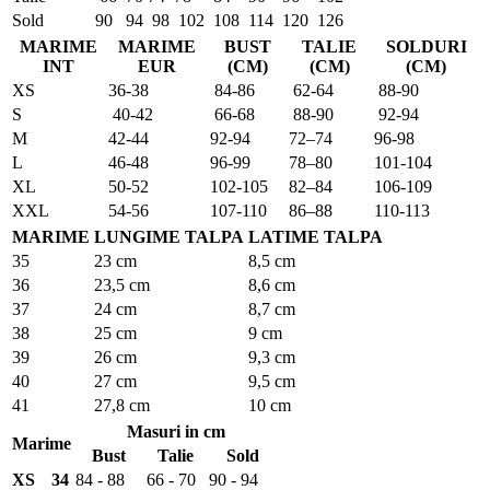
Sold
90
94
98
102
108
114
120
126
MARIME
MARIME
BUST
TALIE
SOLDURI
INT
EUR
(CM)
(CM)
(CM)
XS
36-38
84-86
62-64
88-90
S
40-42
66-68
88-90
92-94
M
42-44
92-94
72–74
96-98
L
46-48
96-99
78–80
101-104
XL
50-52
102-105
82–84
106-109
XXL
54-56
107-110
86–88
110-113
MARIME
LUNGIME TALPA
LATIME TALPA
35
23 cm
8,5 cm
36
23,5 cm
8,6 cm
37
24 cm
8,7 cm
38
25 cm
9 cm
39
26 cm
9,3 cm
40
27 cm
9,5 cm
41
27,8 cm
10 cm
Masuri in cm
Marime
Bust
Talie
Sold
XS
34
84 - 88
66 - 70
90 - 94