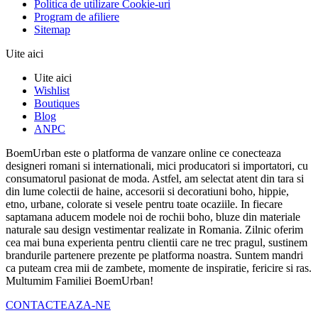
Politica de utilizare Cookie-uri
Program de afiliere
Sitemap
Uite aici
Uite aici
Wishlist
Boutiques
Blog
ANPC
BoemUrban este o platforma de vanzare online ce conecteaza
designeri romani si internationali, mici producatori si importatori, cu
consumatorul pasionat de moda. Astfel, am selectat atent din tara si
din lume colectii de haine, accesorii si decoratiuni boho, hippie,
etno, urbane, colorate si vesele pentru toate ocaziile. In fiecare
saptamana aducem modele noi de rochii boho, bluze din materiale
naturale sau design vestimentar realizate in Romania. Zilnic oferim
cea mai buna experienta pentru clientii care ne trec pragul, sustinem
brandurile partenere prezente pe platforma noastra. Suntem mandri
ca puteam crea mii de zambete, momente de inspiratie, fericire si ras.
Multumim Familiei BoemUrban!
CONTACTEAZA-NE