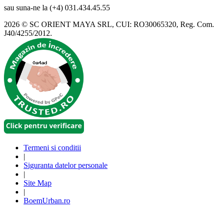
sau suna-ne la (+4) 031.434.45.55
2026 © SC ORIENT MAYA SRL, CUI: RO30065320, Reg. Com.
J40/4255/2012.
Termeni si conditii
|
Siguranta datelor personale
|
Site Map
|
BoemUrban.ro