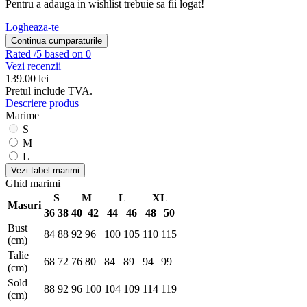
Pentru a adauga in wishlist trebuie sa fii logat!
Logheaza-te
Continua cumparaturile
Rated
/5 based on 0
Vezi recenzii
139.00
lei
Pretul include TVA.
Descriere produs
Marime
S
M
L
Vezi tabel marimi
Ghid marimi
S
M
L
XL
Masuri
36
38
40
42
44
46
48
50
Bust
84
88
92
96
100
105
110
115
(cm)
Talie
68
72
76
80
84
89
94
99
(cm)
Sold
88
92
96
100
104
109
114
119
(cm)