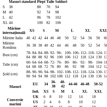
Masuri standard
Piept
Talie
Solduri
S
38
88
70
94
M
40
92
74
98
L
42
96
78
102
XL
44
100
82
106
Mărime
XS
S
M
L
XL
XX
internațională
Mărime Italia
40
42
42
44
46
48
50
52
54
56
58
6
Mărime
36
38
38
40
42
44
46
48
50
52
54
5
România
78-
84-
84-
88-
92-
96-
100-
106-
112-
118-
124-
1
Bust (cm)
84
88
88
92
96
100
106
112
118
124
130
1
60-
64-
64-
68-
72-
76-
80-
86-
92-
98-
104-
1
Talie (cm)
64
68
68
72
76
80
86
92
98
104
112
1
88-
90-
90-
94-
98-
102-
108-
112-
118-
124-
130-
1
Şold (cm)
90
94
94
98
102
108
112
118
124
130
136
1
36-
40-
EU
34
44-46
46-48
50-52
38
42
Masuri
Intl.
XS
S
M
L
XL
XXL
UK
6
8
10
12
14
18
Conversie
US
2
4
6
8
10
12
marimi