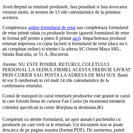
Aveti dreptul sa returnati produsele, fara penalitati si fara invocarea
vreunui motiv, in termen de 15 zile calendaristice de la primirea
acestora.
Completeaza
online formularul de retur
sau completeaza formularul
de retur primit odata cu produsele livrate (gasesti formularul de retur
in format pdf pentru a putea fi printat
aici
). Impacheteaza produsul
returnat impreuna cu copia facturii si formularul de retur (daca nu l-
ati completat online) si trimite-l la adresa SC Orient Maya SRL,
Strada Baicului, nr 51 A, Bucuresti.
Atentie: NU ESTE POSIBIL RETURUL COLETULUI
PERSONAL LA SEDIUL FIRMEI, ACESTA TREBUIE LIVRAT
PRIN CURIER SAU POSTA LA ADRESA DE MAI SUS. Banii
iti vor fi rambursati in cel mult 14 zile calendaristice de la
confirmarea returului.
Costul de transport in cazul returnarii produselor este gratuit in cazul
in care folositi firma de curierat Fan Curier (in momentul trimiterii
coletului specificati la curier â€œplata la destinatar.â€)
Completati cu atentie formularul, iar apoi atasati-l pachetului cu
produsele pe care vreti sa le returnati. Un document nou se poate
descarca de pe pagina noastra (format.PDF). De asemenea, puteti