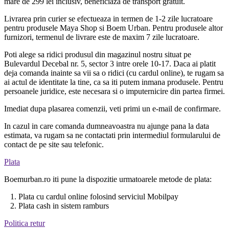
mare de 299 lei inclusiv, beneficiaza de transport gratuit.
Livrarea prin curier se efectueaza in termen de 1-2 zile lucratoare
pentru produsele Maya Shop si Boem Urban. Pentru produsele altor
furnizori, termenul de livrare este de maxim 7 zile lucratoare.
Poti alege sa ridici produsul din magazinul nostru situat pe
Bulevardul Decebal nr. 5, sector 3 intre orele 10-17. Daca ai platit
deja comanda inainte sa vii sa o ridici (cu cardul online), te rugam sa
ai actul de identitate la tine, ca sa iti putem inmana produsele. Pentru
persoanele juridice, este necesara si o imputernicire din partea firmei.
Imediat dupa plasarea comenzii, veti primi un e-mail de confirmare.
In cazul in care comanda dumneavoastra nu ajunge pana la data
estimata, va rugam sa ne contactati prin intermediul formularului de
contact de pe site sau telefonic.
Plata
Boemurban.ro iti pune la dispozitie urmatoarele metode de plata:
1. Plata cu cardul online folosind serviciul Mobilpay
2. Plata cash in sistem ramburs
Politica retur