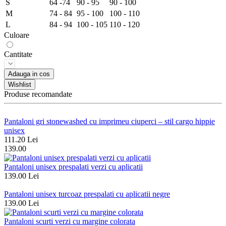
S
64 -74
90 - 95
90 - 100
M
74 - 84
95 - 100
100 - 110
L
84 - 94
100 - 105
110 - 120
Culoare
Cantitate
Adauga in cos
Wishlist
Produse recomandate
Pantaloni gri stonewashed cu imprimeu ciuperci – stil cargo hippie
unisex
111.20 Lei
139.00
Pantaloni unisex prespalati verzi cu aplicatii
139.00 Lei
Pantaloni unisex turcoaz prespalati cu aplicatii negre
139.00 Lei
Pantaloni scurti verzi cu margine colorata