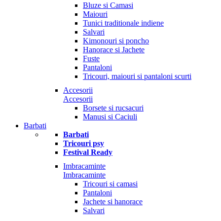
Bluze si Camasi
Maiouri
Tunici traditionale indiene
Salvari
Kimonouri si poncho
Hanorace si Jachete
Fuste
Pantaloni
Tricouri, maiouri si pantaloni scurti
Accesorii
Accesorii
Borsete si rucsacuri
Manusi si Caciuli
Barbati
Barbati
Tricouri psy
Festival Ready
Imbracaminte
Imbracaminte
Tricouri si camasi
Pantaloni
Jachete si hanorace
Salvari