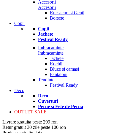
Accesorii
Accesorii
Rucsacuri si Genti
Borsete
Copii
Copii
Jachete
Festival Ready
Imbracaminte
Imbracaminte
Jachete
Rochii
Bluze si camasi
Pantaloni
Tendinte
Festival Ready
Deco
Deco
Cuverturi
Perne si Fete de Perna
OUTLET SALE
Livrare gratuita peste 299 ron
Retur gratuit 30 zile peste 100 ron
Produse serie limitata