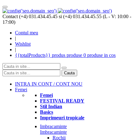
Contact (+4) 031.434.45.45 si (+4) 031.434.45.55 (L - V: 10:00 -
17:00)
Contul meu
|
Wishlist
|
{{totalProducts}}
produs
produse
0 produse
in cos
Cauta
INTRA IN CONT / CONT NOU
Femei
Femei
FESTIVAL READY
Stil Indian
Basics
Imprimeuri tropicale
Imbracaminte
Imbracaminte
Rochii