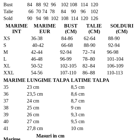
Bust
84
88
92
96
102
108
114
120
Talie
66
70
74
78
84
90
96
102
Sold
90
94
98
102
108
114
120
126
MARIME
MARIME
BUST
TALIE
SOLDURI
INT
EUR
(CM)
(CM)
(CM)
XS
36-38
84-86
62-64
88-90
S
40-42
66-68
88-90
92-94
M
42-44
92-94
72–74
96-98
L
46-48
96-99
78–80
101-104
XL
50-52
102-105
82–84
106-109
XXL
54-56
107-110
86–88
110-113
MARIME
LUNGIME TALPA
LATIME TALPA
35
23 cm
8,5 cm
36
23,5 cm
8,6 cm
37
24 cm
8,7 cm
38
25 cm
9 cm
39
26 cm
9,3 cm
40
27 cm
9,5 cm
41
27,8 cm
10 cm
Masuri in cm
Marime