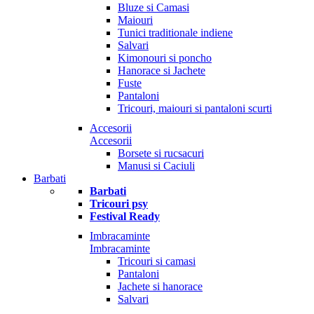
Bluze si Camasi
Maiouri
Tunici traditionale indiene
Salvari
Kimonouri si poncho
Hanorace si Jachete
Fuste
Pantaloni
Tricouri, maiouri si pantaloni scurti
Accesorii
Accesorii
Borsete si rucsacuri
Manusi si Caciuli
Barbati
Barbati
Tricouri psy
Festival Ready
Imbracaminte
Imbracaminte
Tricouri si camasi
Pantaloni
Jachete si hanorace
Salvari