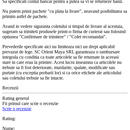
Sa specificati contul bancar pentru a putea sa vi se returneze banii.
Nu putem primi pachete "cu plata la livare", neavand posibilitatea sa
primim astfel de pachete.
Avand in vedere siguranta coletului si timpul de livrare al acestuia,
sugeram sa trimiteti produsele printr-o firma de curierat sau folosind
optiunea "Confirmare de trimitere" / "Colet recomandat".
Prevederile specificate aici nu limiteaza nici un drept aplicabil
prevazut de lege. SC Orient Maya SRL garanteaza o rambursare
integrala cu conditia ca toate articolele sa fie returnate in aceeasi
stare in care erau la primire. Acest lucru inseamna ca articolele nu
trebuie sa fi fost deteriorate, murdarite, spalate, modificate sau
purtate (cu exceptia probarii lor) si ca orice etichete ale articolului
sau coletului trebuie sa fie intacte.
Recenzii
Rating general
Fii primul care scrie o recenzie
Scrie o recenzie
Rating:
Nume: