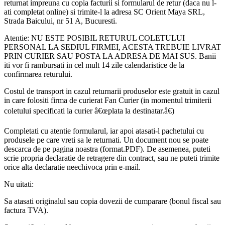
returnat impreuna cu copia facturii si formularul de retur (daca nu l-
ati completat online) si trimite-l la adresa SC Orient Maya SRL,
Strada Baicului, nr 51 A, Bucuresti.
Atentie: NU ESTE POSIBIL RETURUL COLETULUI
PERSONAL LA SEDIUL FIRMEI, ACESTA TREBUIE LIVRAT
PRIN CURIER SAU POSTA LA ADRESA DE MAI SUS. Banii
iti vor fi rambursati in cel mult 14 zile calendaristice de la
confirmarea returului.
Costul de transport in cazul returnarii produselor este gratuit in cazul
in care folositi firma de curierat Fan Curier (in momentul trimiterii
coletului specificati la curier â€œplata la destinatar.â€)
Completati cu atentie formularul, iar apoi atasati-l pachetului cu
produsele pe care vreti sa le returnati. Un document nou se poate
descarca de pe pagina noastra (format.PDF). De asemenea, puteti
scrie propria declaratie de retragere din contract, sau ne puteti trimite
orice alta declaratie neechivoca prin e-mail.
Nu uitati:
Sa atasati originalul sau copia dovezii de cumparare (bonul fiscal sau
factura TVA).