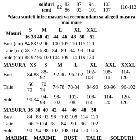
solduri
82-
87-
94-
103-
82
110-112
(cm)
86
93
101
107
*daca sunteti intre masuri va recomandam sa alegeti masura
mai mare
S
M
L
XL
XXL
Masuri
36
38
40
42
44
46
48
50
52
Bust (cm)
84
88
92
96
100
105
110
115
120
Talie (cm)
68
72
76
80
84
89
94
99
104
Sold (cm)
88
92
96
100
104
109
114
119
124
MASURA
XS
S
M
L
XL
XXL
XXXL
88-
102-
108-
114-
Bust
84-88
92-96
96-102
92
108
114
120
66-
70-
Talie
74-78
78-84
84-90
90-96
96-102
70
74
94-
98-
102-
108-
114-
120-
Sold
90-94
98
102
108
114
120
126
MASURA
36
38
40
42
44
46
48
50
Bust
84
88
92
96
102
108
114
120
Talie
66
70
74
78
84
90
96
102
Sold
90
94
98
102
108
114
120
126
MARIME
MARIME
BUST
TALIE
SOLDURI