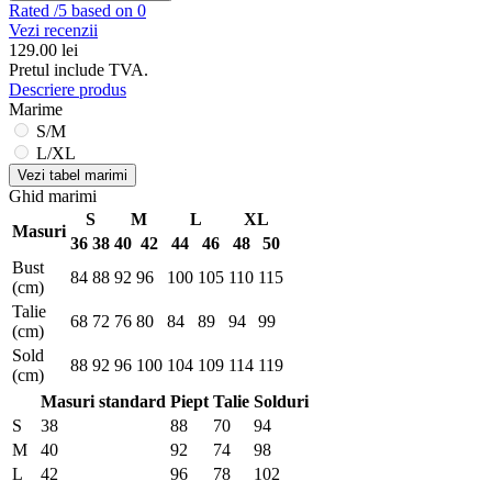
Rated
/5 based on 0
Vezi recenzii
129.00
lei
Pretul include TVA.
Descriere produs
Marime
S/M
L/XL
Vezi tabel marimi
Ghid marimi
S
M
L
XL
Masuri
36
38
40
42
44
46
48
50
Bust
84
88
92
96
100
105
110
115
(cm)
Talie
68
72
76
80
84
89
94
99
(cm)
Sold
88
92
96
100
104
109
114
119
(cm)
Masuri standard
Piept
Talie
Solduri
S
38
88
70
94
M
40
92
74
98
L
42
96
78
102