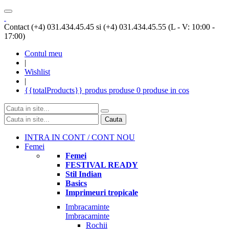
Contact (+4) 031.434.45.45 si (+4) 031.434.45.55 (L - V: 10:00 -
17:00)
Contul meu
|
Wishlist
|
{{totalProducts}}
produs
produse
0 produse
in cos
Cauta
INTRA IN CONT / CONT NOU
Femei
Femei
FESTIVAL READY
Stil Indian
Basics
Imprimeuri tropicale
Imbracaminte
Imbracaminte
Rochii