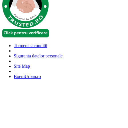
Termeni si conditii
|
Siguranta datelor personale
|
Site Map
|
BoemUrban.ro