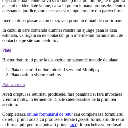
deja comanda inainte sa vii sa o ridici (cu cardul online), te rugam sa
ai actul de identitate la tine, ca sa iti putem inmana produsele. Pentru
persoanele juridice, este necesara si o imputernicire din partea firmei.
Imediat dupa plasarea comenzii, veti primi un e-mail de confirmare.
In cazul in care comanda dumneavoastra nu ajunge pana la data
estimata, va rugam sa ne contactati prin intermediul formularului de
contact de pe site sau telefonic.
Plata
Boemurban.ro iti pune la dispozitie urmatoarele metode de plata:
1. Plata cu cardul online folosind serviciul Mobilpay
2. Plata cash in sistem ramburs
Politica retur
Aveti dreptul sa returnati produsele, fara penalitati si fara invocarea
vreunui motiv, in termen de 15 zile calendaristice de la primirea
acestora.
Completeaza
online formularul de retur
sau completeaza formularul
de retur primit odata cu produsele livrate (gasesti formularul de retur
in format pdf pentru a putea fi printat
aici
). Impacheteaza produsul