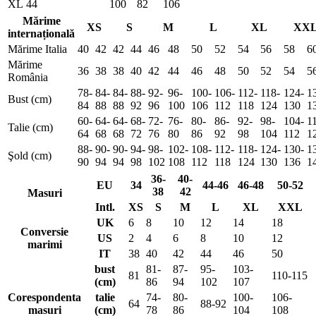
XL
44
100
82
106
Mărime
XS
S
M
L
XL
XX
internațională
Mărime Italia
40
42
42
44
46
48
50
52
54
56
58
6
Mărime
36
38
38
40
42
44
46
48
50
52
54
5
România
78-
84-
84-
88-
92-
96-
100-
106-
112-
118-
124-
1
Bust (cm)
84
88
88
92
96
100
106
112
118
124
130
1
60-
64-
64-
68-
72-
76-
80-
86-
92-
98-
104-
1
Talie (cm)
64
68
68
72
76
80
86
92
98
104
112
1
88-
90-
90-
94-
98-
102-
108-
112-
118-
124-
130-
1
Şold (cm)
90
94
94
98
102
108
112
118
124
130
136
1
36-
40-
EU
34
44-46
46-48
50-52
38
42
Masuri
Intl.
XS
S
M
L
XL
XXL
UK
6
8
10
12
14
18
Conversie
US
2
4
6
8
10
12
marimi
IT
38
40
42
44
46
50
bust
81-
87-
95-
103-
81
110-115
(cm)
86
94
102
107
Corespondenta
talie
74-
80-
100-
106-
64
88-92
masuri
(cm)
78
86
104
108