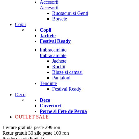
Accesorii
Accesorii
Rucsacuri si Genti
Borsete
Copii
Copii
Jachete
Festival Ready
Imbracaminte
Imbracaminte
Jachete
Rochii
Bluze si camasi
Pantaloni
Tendinte
Festival Ready
Deco
Deco
Cuverturi
Perne si Fete de Perna
OUTLET SALE
Livrare gratuita peste 299 ron
Retur gratuit 30 zile peste 100 ron
Produse serie limitata