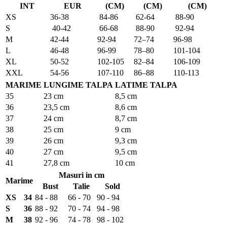
INT
EUR
(CM)
(CM)
(CM)
XS
36-38
84-86
62-64
88-90
S
40-42
66-68
88-90
92-94
M
42-44
92-94
72–74
96-98
L
46-48
96-99
78–80
101-104
XL
50-52
102-105
82–84
106-109
XXL
54-56
107-110
86–88
110-113
MARIME
LUNGIME TALPA
LATIME TALPA
35
23 cm
8,5 cm
36
23,5 cm
8,6 cm
37
24 cm
8,7 cm
38
25 cm
9 cm
39
26 cm
9,3 cm
40
27 cm
9,5 cm
41
27,8 cm
10 cm
Masuri in cm
Marime
Bust
Talie
Sold
XS
34
84 - 88
66 - 70
90 - 94
S
36
88 - 92
70 - 74
94 - 98
M
38
92 - 96
74 - 78
98 - 102