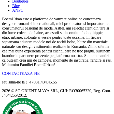
Boutiques
Blog
ANPC
BoemUrban este o platforma de vanzare online ce conecteaza
designeri romani si internationali, mici producatori si importatori, cu
consumatorul pasionat de moda. Astfel, am selectat atent din tara si
din lume colectii de haine, accesorii si decoratiuni boho, hippie,
etno, urbane, colorate si vesele pentru toate ocaziile. In fiecare
saptamana aducem modele noi de rochii boho, bluze din materiale
naturale sau design vestimentar realizate in Romania. Zilnic oferim
cea mai buna experienta pentru clientii care ne trec pragul, sustinem
brandurile partenere prezente pe platforma noastra. Suntem mandri
ca puteam crea mii de zambete, momente de inspiratie, fericire si ras.
Multumim Familiei BoemUrban!
CONTACTEAZA-NE
sau suna-ne la (+4) 031.434.45.55
2026 © SC ORIENT MAYA SRL, CUI: RO30065320, Reg. Com.
J40/4255/2012.