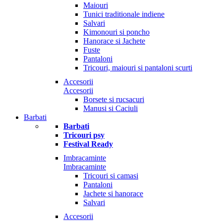
Maiouri
Tunici traditionale indiene
Salvari
Kimonouri si poncho
Hanorace si Jachete
Fuste
Pantaloni
Tricouri, maiouri si pantaloni scurti
Accesorii
Accesorii
Borsete si rucsacuri
Manusi si Caciuli
Barbati
Barbati
Tricouri psy
Festival Ready
Imbracaminte
Imbracaminte
Tricouri si camasi
Pantaloni
Jachete si hanorace
Salvari
Accesorii