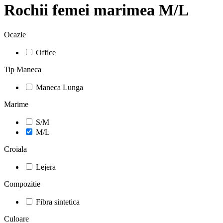
Rochii femei marimea M/L
Ocazie
Office
Tip Maneca
Maneca Lunga
Marime
S/M
M/L
Croiala
Lejera
Compozitie
Fibra sintetica
Culoare