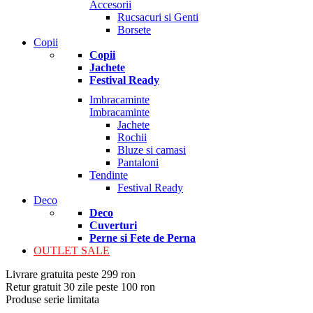
Accesorii
Rucsacuri si Genti
Borsete
Copii
Copii
Jachete
Festival Ready
Imbracaminte
Imbracaminte
Jachete
Rochii
Bluze si camasi
Pantaloni
Tendinte
Festival Ready
Deco
Deco
Cuverturi
Perne si Fete de Perna
OUTLET SALE
Livrare gratuita peste 299 ron
Retur gratuit 30 zile peste 100 ron
Produse serie limitata