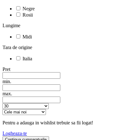
Negre
Rosii
Lungime
Midi
Tara de origine
Italia
Pret
min.
max.
Pentru a adauga in wishlist trebuie sa fii logat!
Logheaza-te
Continua cumparaturile