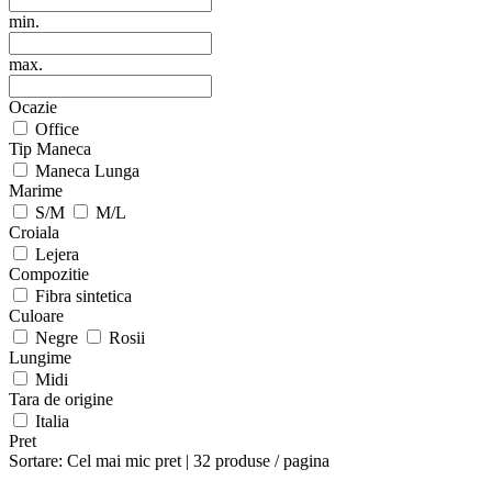
min.
max.
Ocazie
Office
Tip Maneca
Maneca Lunga
Marime
S/M
M/L
Croiala
Lejera
Compozitie
Fibra sintetica
Culoare
Negre
Rosii
Lungime
Midi
Tara de origine
Italia
Pret
Sortare:
Cel mai mic pret
|
32 produse / pagina