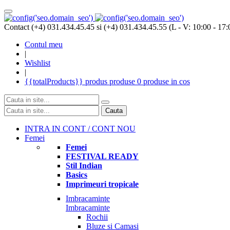
Contact (+4) 031.434.45.45 si (+4) 031.434.45.55 (L - V: 10:00 - 17:
Contul meu
|
Wishlist
|
{{totalProducts}}
produs
produse
0 produse
in cos
Cauta
INTRA IN CONT / CONT NOU
Femei
Femei
FESTIVAL READY
Stil Indian
Basics
Imprimeuri tropicale
Imbracaminte
Imbracaminte
Rochii
Bluze si Camasi