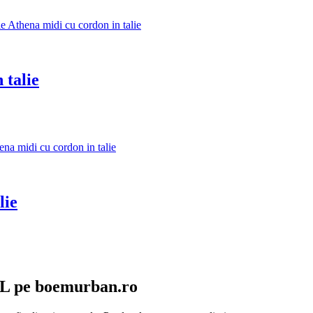
 talie
lie
/L pe boemurban.ro