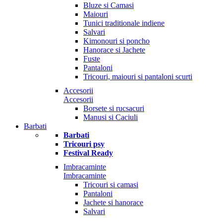
Bluze si Camasi
Maiouri
Tunici traditionale indiene
Salvari
Kimonouri si poncho
Hanorace si Jachete
Fuste
Pantaloni
Tricouri, maiouri si pantaloni scurti
Accesorii
Accesorii
Borsete si rucsacuri
Manusi si Caciuli
Barbati
Barbati
Tricouri psy
Festival Ready
Imbracaminte
Imbracaminte
Tricouri si camasi
Pantaloni
Jachete si hanorace
Salvari