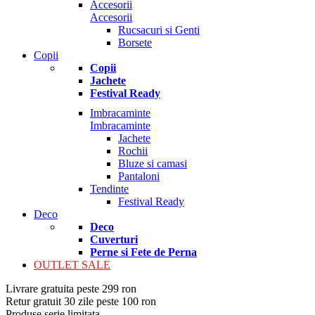
Accesorii
Accesorii
Rucsacuri si Genti
Borsete
Copii
Copii
Jachete
Festival Ready
Imbracaminte
Imbracaminte
Jachete
Rochii
Bluze si camasi
Pantaloni
Tendinte
Festival Ready
Deco
Deco
Cuverturi
Perne si Fete de Perna
OUTLET SALE
Livrare gratuita peste 299 ron
Retur gratuit 30 zile peste 100 ron
Produse serie limitata