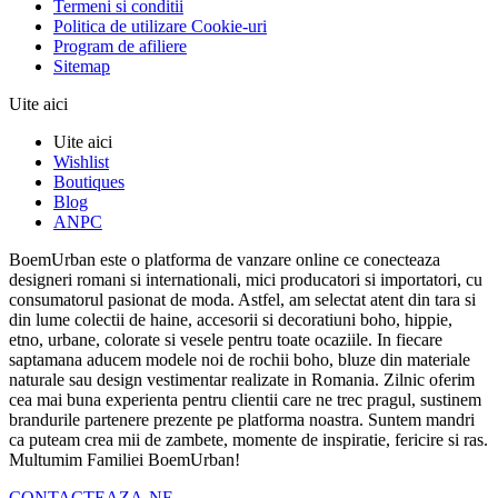
Termeni si conditii
Politica de utilizare Cookie-uri
Program de afiliere
Sitemap
Uite aici
Uite aici
Wishlist
Boutiques
Blog
ANPC
BoemUrban este o platforma de vanzare online ce conecteaza
designeri romani si internationali, mici producatori si importatori, cu
consumatorul pasionat de moda. Astfel, am selectat atent din tara si
din lume colectii de haine, accesorii si decoratiuni boho, hippie,
etno, urbane, colorate si vesele pentru toate ocaziile. In fiecare
saptamana aducem modele noi de rochii boho, bluze din materiale
naturale sau design vestimentar realizate in Romania. Zilnic oferim
cea mai buna experienta pentru clientii care ne trec pragul, sustinem
brandurile partenere prezente pe platforma noastra. Suntem mandri
ca puteam crea mii de zambete, momente de inspiratie, fericire si ras.
Multumim Familiei BoemUrban!
CONTACTEAZA-NE