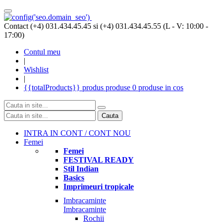
Contact (+4) 031.434.45.45 si (+4) 031.434.45.55 (L - V: 10:00 -
17:00)
Contul meu
|
Wishlist
|
{{totalProducts}}
produs
produse
0 produse
in cos
Cauta
INTRA IN CONT / CONT NOU
Femei
Femei
FESTIVAL READY
Stil Indian
Basics
Imprimeuri tropicale
Imbracaminte
Imbracaminte
Rochii