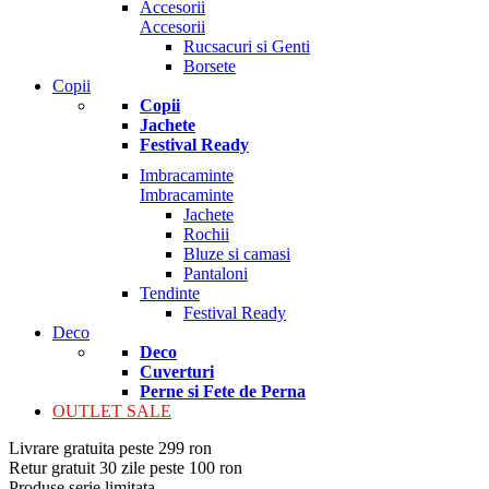
Accesorii
Accesorii
Rucsacuri si Genti
Borsete
Copii
Copii
Jachete
Festival Ready
Imbracaminte
Imbracaminte
Jachete
Rochii
Bluze si camasi
Pantaloni
Tendinte
Festival Ready
Deco
Deco
Cuverturi
Perne si Fete de Perna
OUTLET SALE
Livrare gratuita peste 299 ron
Retur gratuit 30 zile peste 100 ron
Produse serie limitata