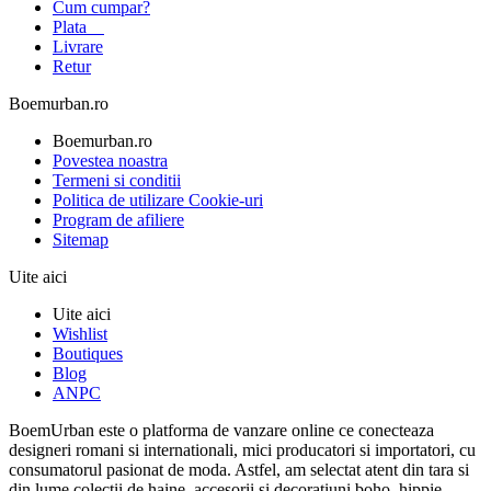
Cum cumpar?
Plata
Livrare
Retur
Boemurban.ro
Boemurban.ro
Povestea noastra
Termeni si conditii
Politica de utilizare Cookie-uri
Program de afiliere
Sitemap
Uite aici
Uite aici
Wishlist
Boutiques
Blog
ANPC
BoemUrban este o platforma de vanzare online ce conecteaza
designeri romani si internationali, mici producatori si importatori, cu
consumatorul pasionat de moda. Astfel, am selectat atent din tara si
din lume colectii de haine, accesorii si decoratiuni boho, hippie,