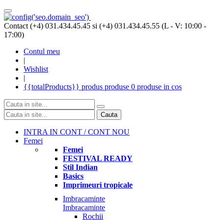
Contact (+4) 031.434.45.45 si (+4) 031.434.45.55 (L - V: 10:00 -
17:00)
Contul meu
|
Wishlist
|
{{totalProducts}}
produs
produse
0 produse
in cos
Cauta
INTRA IN CONT / CONT NOU
Femei
Femei
FESTIVAL READY
Stil Indian
Basics
Imprimeuri tropicale
Imbracaminte
Imbracaminte
Rochii