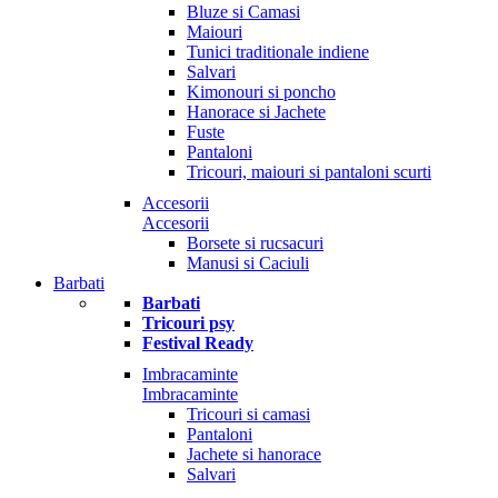
Bluze si Camasi
Maiouri
Tunici traditionale indiene
Salvari
Kimonouri si poncho
Hanorace si Jachete
Fuste
Pantaloni
Tricouri, maiouri si pantaloni scurti
Accesorii
Accesorii
Borsete si rucsacuri
Manusi si Caciuli
Barbati
Barbati
Tricouri psy
Festival Ready
Imbracaminte
Imbracaminte
Tricouri si camasi
Pantaloni
Jachete si hanorace
Salvari