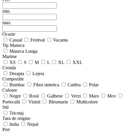
min.
max.
Ocazie
Casual
Festival
Vacanta
Tip Maneca
Maneca Lunga
Marime
XS
S
M
L
XL
XXL
Croiala
Dreapta
Lejera
Compozitie
Bumbac
Fibra sintetica
Catifea
Polar
Culoare
Negre
Rosii
Galbene
Verzi
Maro
Mov
Portocalii
Visinii
Bleumarin
Multicolore
Stil
Tricotaj
Tara de origine
India
Nepal
Pret