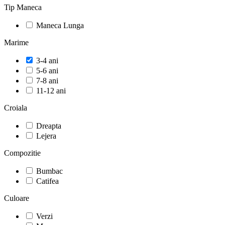
Tip Maneca
Maneca Lunga
Marime
3-4 ani
5-6 ani
7-8 ani
11-12 ani
Croiala
Dreapta
Lejera
Compozitie
Bumbac
Catifea
Culoare
Verzi