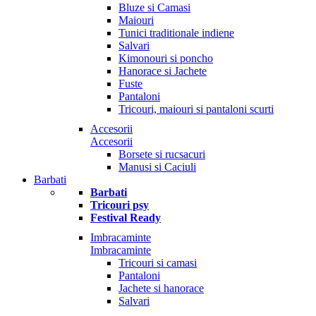
Bluze si Camasi
Maiouri
Tunici traditionale indiene
Salvari
Kimonouri si poncho
Hanorace si Jachete
Fuste
Pantaloni
Tricouri, maiouri si pantaloni scurti
Accesorii
Accesorii
Borsete si rucsacuri
Manusi si Caciuli
Barbati
Barbati
Tricouri psy
Festival Ready
Imbracaminte
Imbracaminte
Tricouri si camasi
Pantaloni
Jachete si hanorace
Salvari