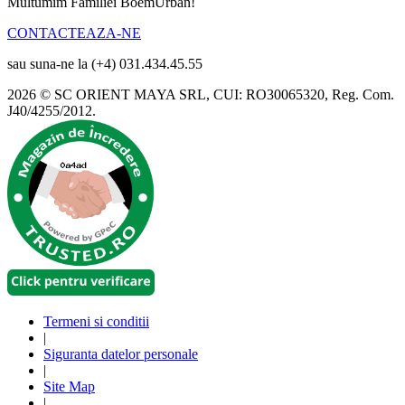
Multumim Familiei BoemUrban!
CONTACTEAZA-NE
sau suna-ne la (+4) 031.434.45.55
2026 © SC ORIENT MAYA SRL, CUI: RO30065320, Reg. Com.
J40/4255/2012.
Termeni si conditii
|
Siguranta datelor personale
|
Site Map
|