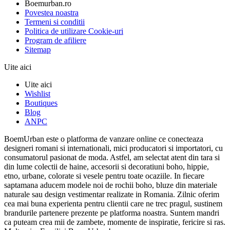
Boemurban.ro
Povestea noastra
Termeni si conditii
Politica de utilizare Cookie-uri
Program de afiliere
Sitemap
Uite aici
Uite aici
Wishlist
Boutiques
Blog
ANPC
BoemUrban este o platforma de vanzare online ce conecteaza
designeri romani si internationali, mici producatori si importatori, cu
consumatorul pasionat de moda. Astfel, am selectat atent din tara si
din lume colectii de haine, accesorii si decoratiuni boho, hippie,
etno, urbane, colorate si vesele pentru toate ocaziile. In fiecare
saptamana aducem modele noi de rochii boho, bluze din materiale
naturale sau design vestimentar realizate in Romania. Zilnic oferim
cea mai buna experienta pentru clientii care ne trec pragul, sustinem
brandurile partenere prezente pe platforma noastra. Suntem mandri
ca puteam crea mii de zambete, momente de inspiratie, fericire si ras.