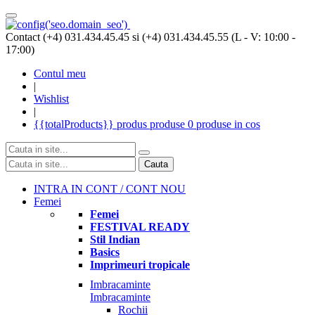
Contact (+4) 031.434.45.45 si (+4) 031.434.45.55 (L - V: 10:00 -
17:00)
Contul meu
|
Wishlist
|
{{totalProducts}}
produs
produse
0 produse
in cos
Cauta
INTRA IN CONT / CONT NOU
Femei
Femei
FESTIVAL READY
Stil Indian
Basics
Imprimeuri tropicale
Imbracaminte
Imbracaminte
Rochii