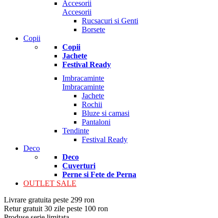
Accesorii
Accesorii
Rucsacuri si Genti
Borsete
Copii
Copii
Jachete
Festival Ready
Imbracaminte
Imbracaminte
Jachete
Rochii
Bluze si camasi
Pantaloni
Tendinte
Festival Ready
Deco
Deco
Cuverturi
Perne si Fete de Perna
OUTLET SALE
Livrare gratuita peste 299 ron
Retur gratuit 30 zile peste 100 ron
Produse serie limitata