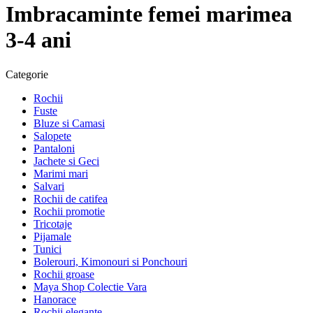
Imbracaminte femei marimea
3-4 ani
Categorie
Rochii
Fuste
Bluze si Camasi
Salopete
Pantaloni
Jachete si Geci
Marimi mari
Salvari
Rochii de catifea
Rochii promotie
Tricotaje
Pijamale
Tunici
Bolerouri, Kimonouri si Ponchouri
Rochii groase
Maya Shop Colectie Vara
Hanorace
Rochii elegante