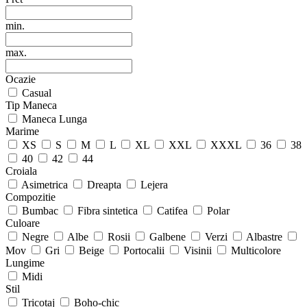
min.
max.
Ocazie
Casual
Tip Maneca
Maneca Lunga
Marime
XS
S
M
L
XL
XXL
XXXL
36
38
40
42
44
Croiala
Asimetrica
Dreapta
Lejera
Compozitie
Bumbac
Fibra sintetica
Catifea
Polar
Culoare
Negre
Albe
Rosii
Galbene
Verzi
Albastre
Mov
Gri
Beige
Portocalii
Visinii
Multicolore
Lungime
Midi
Stil
Tricotaj
Boho-chic