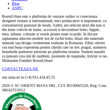
Blog
ANPC
BoemUrban este o platforma de vanzare online ce conecteaza
designeri romani si internationali, mici producatori si importatori, cu
consumatorul pasionat de moda. Astfel, am selectat atent din tara si
din lume colectii de haine, accesorii si decoratiuni boho, hippie,
etno, urbane, colorate si vesele pentru toate ocaziile. In fiecare
saptamana aducem modele noi de rochii boho, bluze din materiale
naturale sau design vestimentar realizate in Romania. Zilnic oferim
cea mai buna experienta pentru clientii care ne trec pragul, sustinem
brandurile partenere prezente pe platforma noastra. Suntem mandri
ca puteam crea mii de zambete, momente de inspiratie, fericire si ras.
Multumim Familiei BoemUrban!
CONTACTEAZA-NE
sau suna-ne la (+4) 031.434.45.55
2026 © SC ORIENT MAYA SRL, CUI: RO30065320, Reg. Com.
J40/4255/2012.