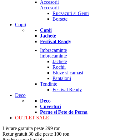
Accesorii
Accesorii
Rucsacuri si Genti
Borsete
Copii
Copii
Jachete
Festival Ready
Imbracaminte
Imbracaminte
Jachete
Rochii
Bluze si camasi
Pantaloni
Tendinte
Festival Ready
Deco
Deco
Cuverturi
Perne si Fete de Perna
OUTLET SALE
Livrare gratuita peste 299 ron
Retur gratuit 30 zile peste 100 ron
Produse serie limitata