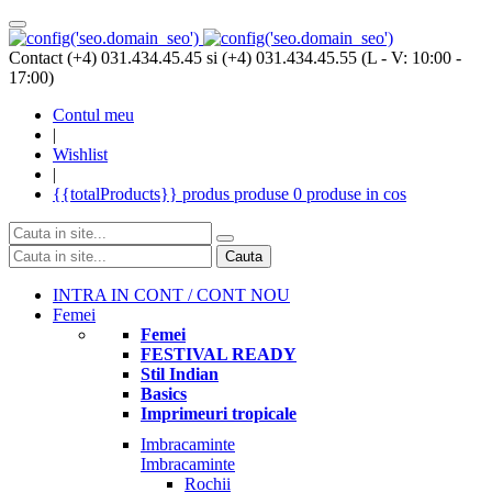
Contact (+4) 031.434.45.45 si (+4) 031.434.45.55 (L - V: 10:00 -
17:00)
Contul meu
|
Wishlist
|
{{totalProducts}}
produs
produse
0 produse
in cos
Cauta
INTRA IN CONT / CONT NOU
Femei
Femei
FESTIVAL READY
Stil Indian
Basics
Imprimeuri tropicale
Imbracaminte
Imbracaminte
Rochii