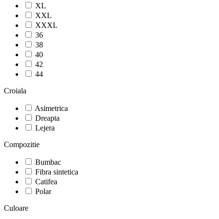
XL
XXL
XXXL
36
38
40
42
44
Croiala
Asimetrica
Dreapta
Lejera
Compozitie
Bumbac
Fibra sintetica
Catifea
Polar
Culoare