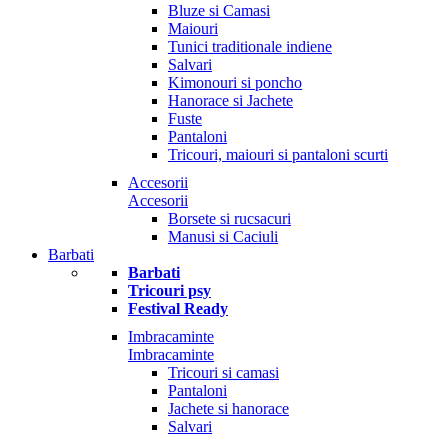
Bluze si Camasi
Maiouri
Tunici traditionale indiene
Salvari
Kimonouri si poncho
Hanorace si Jachete
Fuste
Pantaloni
Tricouri, maiouri si pantaloni scurti
Accesorii
Accesorii
Borsete si rucsacuri
Manusi si Caciuli
Barbati
Barbati
Tricouri psy
Festival Ready
Imbracaminte
Imbracaminte
Tricouri si camasi
Pantaloni
Jachete si hanorace
Salvari