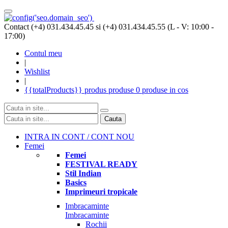
Contact (+4) 031.434.45.45 si (+4) 031.434.45.55 (L - V: 10:00 -
17:00)
Contul meu
|
Wishlist
|
{{totalProducts}}
produs
produse
0 produse
in cos
Cauta
INTRA IN CONT / CONT NOU
Femei
Femei
FESTIVAL READY
Stil Indian
Basics
Imprimeuri tropicale
Imbracaminte
Imbracaminte
Rochii