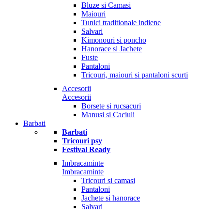
Bluze si Camasi
Maiouri
Tunici traditionale indiene
Salvari
Kimonouri si poncho
Hanorace si Jachete
Fuste
Pantaloni
Tricouri, maiouri si pantaloni scurti
Accesorii
Accesorii
Borsete si rucsacuri
Manusi si Caciuli
Barbati
Barbati
Tricouri psy
Festival Ready
Imbracaminte
Imbracaminte
Tricouri si camasi
Pantaloni
Jachete si hanorace
Salvari