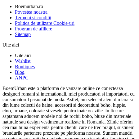
Boemurban.ro
Povestea noastra
Termeni si conditii
Politica de utilizare Cookie-uri
Program de afiliere
Sitemap
Uite aici
Uite aici
Wishlist
Boutiques
Blog
ANPC
BoemUrban este o platforma de vanzare online ce conecteaza
designeri romani si internationali, mici producatori si importatori, cu
consumatorul pasionat de moda. Astfel, am selectat atent din tara si
din lume colectii de haine, accesorii si decoratiuni boho, hippie,
etno, urbane, colorate si vesele pentru toate ocaziile. In fiecare
saptamana aducem modele noi de rochii boho, bluze din materiale
naturale sau design vestimentar realizate in Romania. Zilnic oferim
cea mai buna experienta pentru clientii care ne trec pragul, sustinem
brandurile partenere prezente pe platforma noastra. Suntem mandri
ca puteam crea mii de zambete, momente de inspiratie, fericire si ras.