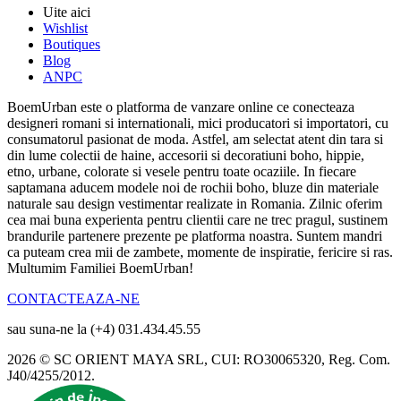
Uite aici
Wishlist
Boutiques
Blog
ANPC
BoemUrban este o platforma de vanzare online ce conecteaza
designeri romani si internationali, mici producatori si importatori, cu
consumatorul pasionat de moda. Astfel, am selectat atent din tara si
din lume colectii de haine, accesorii si decoratiuni boho, hippie,
etno, urbane, colorate si vesele pentru toate ocaziile. In fiecare
saptamana aducem modele noi de rochii boho, bluze din materiale
naturale sau design vestimentar realizate in Romania. Zilnic oferim
cea mai buna experienta pentru clientii care ne trec pragul, sustinem
brandurile partenere prezente pe platforma noastra. Suntem mandri
ca puteam crea mii de zambete, momente de inspiratie, fericire si ras.
Multumim Familiei BoemUrban!
CONTACTEAZA-NE
sau suna-ne la (+4) 031.434.45.55
2026 © SC ORIENT MAYA SRL, CUI: RO30065320, Reg. Com.
J40/4255/2012.