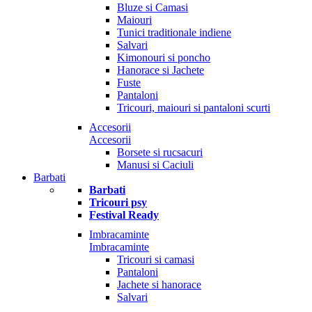
Bluze si Camasi
Maiouri
Tunici traditionale indiene
Salvari
Kimonouri si poncho
Hanorace si Jachete
Fuste
Pantaloni
Tricouri, maiouri si pantaloni scurti
Accesorii
Accesorii
Borsete si rucsacuri
Manusi si Caciuli
Barbati
Barbati
Tricouri psy
Festival Ready
Imbracaminte
Imbracaminte
Tricouri si camasi
Pantaloni
Jachete si hanorace
Salvari