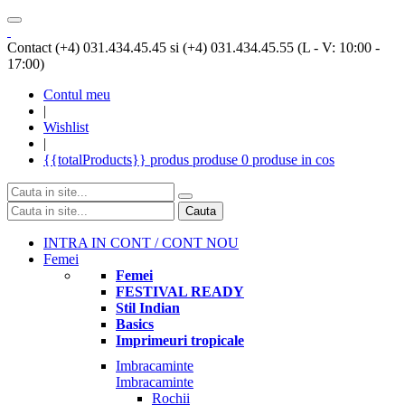
Contact (+4) 031.434.45.45 si (+4) 031.434.45.55 (L - V: 10:00 -
17:00)
Contul meu
|
Wishlist
|
{{totalProducts}}
produs
produse
0 produse
in cos
Cauta
INTRA IN CONT / CONT NOU
Femei
Femei
FESTIVAL READY
Stil Indian
Basics
Imprimeuri tropicale
Imbracaminte
Imbracaminte
Rochii