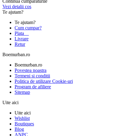
Continua cumparaturile
Vezi detalii cos
Te ajutam?
Te ajutam?
Cum cumpar?
Plata
Livrare
Retur
Boemurban.ro
Boemurban.ro
Povestea noastra
Termeni si conditii
Politica de utilizare Cookie-uri
Program de afiliere
Sitemap
Uite aici
Uite aici
Wishlist
Boutiques
Blog
ANPC