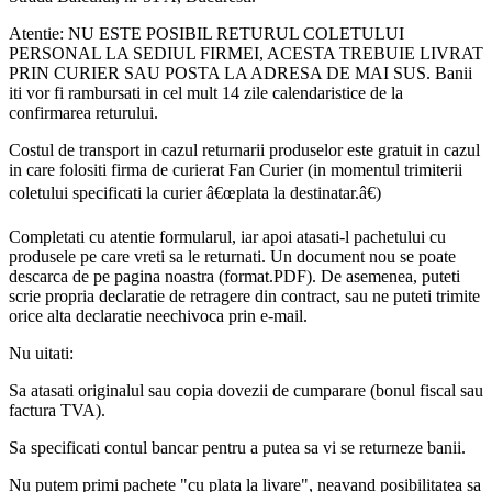
Atentie: NU ESTE POSIBIL RETURUL COLETULUI
PERSONAL LA SEDIUL FIRMEI, ACESTA TREBUIE LIVRAT
PRIN CURIER SAU POSTA LA ADRESA DE MAI SUS. Banii
iti vor fi rambursati in cel mult 14 zile calendaristice de la
confirmarea returului.
Costul de transport in cazul returnarii produselor este gratuit in cazul
in care folositi firma de curierat Fan Curier (in momentul trimiterii
coletului specificati la curier â€œplata la destinatar.â€)
Completati cu atentie formularul, iar apoi atasati-l pachetului cu
produsele pe care vreti sa le returnati. Un document nou se poate
descarca de pe pagina noastra (format.PDF). De asemenea, puteti
scrie propria declaratie de retragere din contract, sau ne puteti trimite
orice alta declaratie neechivoca prin e-mail.
Nu uitati:
Sa atasati originalul sau copia dovezii de cumparare (bonul fiscal sau
factura TVA).
Sa specificati contul bancar pentru a putea sa vi se returneze banii.
Nu putem primi pachete "cu plata la livare", neavand posibilitatea sa