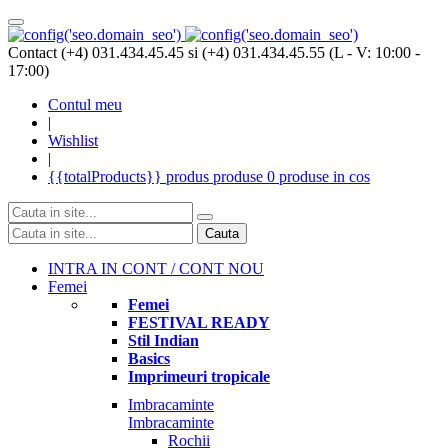
Contact (+4) 031.434.45.45 si (+4) 031.434.45.55 (L - V: 10:00 -
17:00)
Contul meu
|
Wishlist
|
{{totalProducts}}
produs
produse
0 produse
in cos
Cauta
INTRA IN CONT / CONT NOU
Femei
Femei
FESTIVAL READY
Stil Indian
Basics
Imprimeuri tropicale
Imbracaminte
Imbracaminte
Rochii