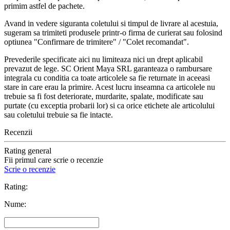
primim astfel de pachete.
Avand in vedere siguranta coletului si timpul de livrare al acestuia,
sugeram sa trimiteti produsele printr-o firma de curierat sau folosind
optiunea "Confirmare de trimitere" / "Colet recomandat".
Prevederile specificate aici nu limiteaza nici un drept aplicabil
prevazut de lege. SC Orient Maya SRL garanteaza o rambursare
integrala cu conditia ca toate articolele sa fie returnate in aceeasi
stare in care erau la primire. Acest lucru inseamna ca articolele nu
trebuie sa fi fost deteriorate, murdarite, spalate, modificate sau
purtate (cu exceptia probarii lor) si ca orice etichete ale articolului
sau coletului trebuie sa fie intacte.
Recenzii
Rating general
Fii primul care scrie o recenzie
Scrie o recenzie
Rating:
Nume: