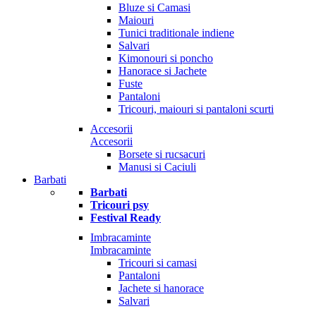
Bluze si Camasi
Maiouri
Tunici traditionale indiene
Salvari
Kimonouri si poncho
Hanorace si Jachete
Fuste
Pantaloni
Tricouri, maiouri si pantaloni scurti
Accesorii
Accesorii
Borsete si rucsacuri
Manusi si Caciuli
Barbati
Barbati
Tricouri psy
Festival Ready
Imbracaminte
Imbracaminte
Tricouri si camasi
Pantaloni
Jachete si hanorace
Salvari