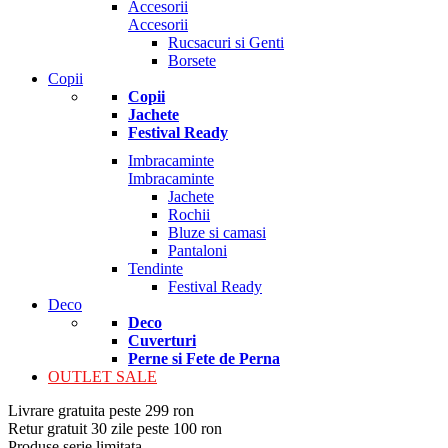
Accesorii
Accesorii
Rucsacuri si Genti
Borsete
Copii
Copii
Jachete
Festival Ready
Imbracaminte
Imbracaminte
Jachete
Rochii
Bluze si camasi
Pantaloni
Tendinte
Festival Ready
Deco
Deco
Cuverturi
Perne si Fete de Perna
OUTLET SALE
Livrare gratuita peste 299 ron
Retur gratuit 30 zile peste 100 ron
Produse serie limitata