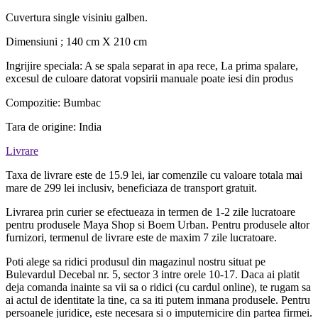
Cuvertura single visiniu galben.
Dimensiuni ; 140 cm X 210 cm
Ingrijire speciala: A se spala separat in apa rece, La prima spalare,
excesul de culoare datorat vopsirii manuale poate iesi din produs
Compozitie: Bumbac
Tara de origine: India
Livrare
Taxa de livrare este de 15.9 lei, iar comenzile cu valoare totala mai
mare de 299 lei inclusiv, beneficiaza de transport gratuit.
Livrarea prin curier se efectueaza in termen de 1-2 zile lucratoare
pentru produsele Maya Shop si Boem Urban. Pentru produsele altor
furnizori, termenul de livrare este de maxim 7 zile lucratoare.
Poti alege sa ridici produsul din magazinul nostru situat pe
Bulevardul Decebal nr. 5, sector 3 intre orele 10-17. Daca ai platit
deja comanda inainte sa vii sa o ridici (cu cardul online), te rugam sa
ai actul de identitate la tine, ca sa iti putem inmana produsele. Pentru
persoanele juridice, este necesara si o imputernicire din partea firmei.