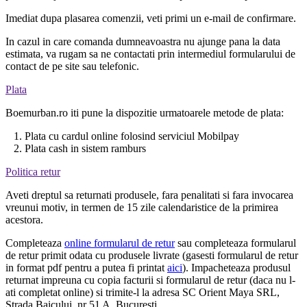
Imediat dupa plasarea comenzii, veti primi un e-mail de confirmare.
In cazul in care comanda dumneavoastra nu ajunge pana la data
estimata, va rugam sa ne contactati prin intermediul formularului de
contact de pe site sau telefonic.
Plata
Boemurban.ro iti pune la dispozitie urmatoarele metode de plata:
1. Plata cu cardul online folosind serviciul Mobilpay
2. Plata cash in sistem ramburs
Politica retur
Aveti dreptul sa returnati produsele, fara penalitati si fara invocarea
vreunui motiv, in termen de 15 zile calendaristice de la primirea
acestora.
Completeaza
online formularul de retur
sau completeaza formularul
de retur primit odata cu produsele livrate (gasesti formularul de retur
in format pdf pentru a putea fi printat
aici
). Impacheteaza produsul
returnat impreuna cu copia facturii si formularul de retur (daca nu l-
ati completat online) si trimite-l la adresa SC Orient Maya SRL,
Strada Baicului, nr 51 A, Bucuresti.