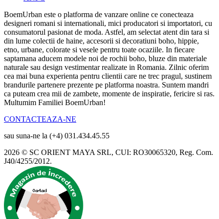
BoemUrban este o platforma de vanzare online ce conecteaza
designeri romani si internationali, mici producatori si importatori, cu
consumatorul pasionat de moda. Astfel, am selectat atent din tara si
din lume colectii de haine, accesorii si decoratiuni boho, hippie,
etno, urbane, colorate si vesele pentru toate ocaziile. In fiecare
saptamana aducem modele noi de rochii boho, bluze din materiale
naturale sau design vestimentar realizate in Romania. Zilnic oferim
cea mai buna experienta pentru clientii care ne trec pragul, sustinem
brandurile partenere prezente pe platforma noastra. Suntem mandri
ca puteam crea mii de zambete, momente de inspiratie, fericire si ras.
Multumim Familiei BoemUrban!
CONTACTEAZA-NE
sau suna-ne la (+4) 031.434.45.55
2026 © SC ORIENT MAYA SRL, CUI: RO30065320, Reg. Com.
J40/4255/2012.