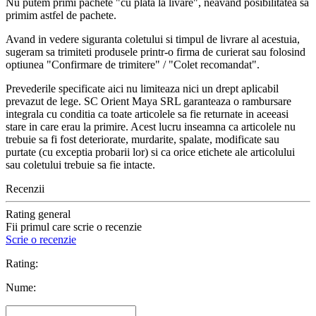
Nu putem primi pachete "cu plata la livare", neavand posibilitatea sa
primim astfel de pachete.
Avand in vedere siguranta coletului si timpul de livrare al acestuia,
sugeram sa trimiteti produsele printr-o firma de curierat sau folosind
optiunea "Confirmare de trimitere" / "Colet recomandat".
Prevederile specificate aici nu limiteaza nici un drept aplicabil
prevazut de lege. SC Orient Maya SRL garanteaza o rambursare
integrala cu conditia ca toate articolele sa fie returnate in aceeasi
stare in care erau la primire. Acest lucru inseamna ca articolele nu
trebuie sa fi fost deteriorate, murdarite, spalate, modificate sau
purtate (cu exceptia probarii lor) si ca orice etichete ale articolului
sau coletului trebuie sa fie intacte.
Recenzii
Rating general
Fii primul care scrie o recenzie
Scrie o recenzie
Rating:
Nume: