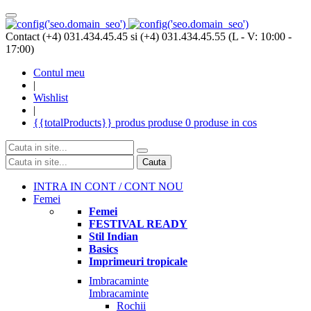
Contact (+4) 031.434.45.45 si (+4) 031.434.45.55 (L - V: 10:00 -
17:00)
Contul meu
|
Wishlist
|
{{totalProducts}}
produs
produse
0 produse
in cos
Cauta
INTRA IN CONT / CONT NOU
Femei
Femei
FESTIVAL READY
Stil Indian
Basics
Imprimeuri tropicale
Imbracaminte
Imbracaminte
Rochii