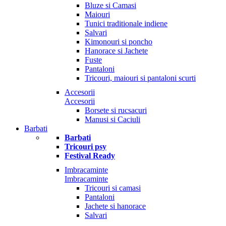
Bluze si Camasi
Maiouri
Tunici traditionale indiene
Salvari
Kimonouri si poncho
Hanorace si Jachete
Fuste
Pantaloni
Tricouri, maiouri si pantaloni scurti
Accesorii
Accesorii
Borsete si rucsacuri
Manusi si Caciuli
Barbati
Barbati
Tricouri psy
Festival Ready
Imbracaminte
Imbracaminte
Tricouri si camasi
Pantaloni
Jachete si hanorace
Salvari