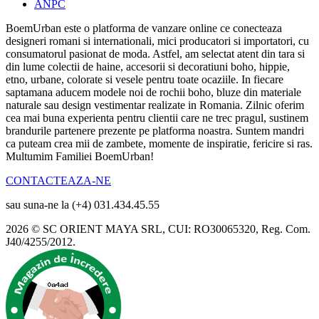
ANPC
BoemUrban este o platforma de vanzare online ce conecteaza
designeri romani si internationali, mici producatori si importatori, cu
consumatorul pasionat de moda. Astfel, am selectat atent din tara si
din lume colectii de haine, accesorii si decoratiuni boho, hippie,
etno, urbane, colorate si vesele pentru toate ocaziile. In fiecare
saptamana aducem modele noi de rochii boho, bluze din materiale
naturale sau design vestimentar realizate in Romania. Zilnic oferim
cea mai buna experienta pentru clientii care ne trec pragul, sustinem
brandurile partenere prezente pe platforma noastra. Suntem mandri
ca puteam crea mii de zambete, momente de inspiratie, fericire si ras.
Multumim Familiei BoemUrban!
CONTACTEAZA-NE
sau suna-ne la (+4) 031.434.45.55
2026 © SC ORIENT MAYA SRL, CUI: RO30065320, Reg. Com.
J40/4255/2012.