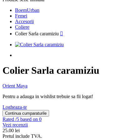
BoemUrban
Femei
Accesorii
Coliere
Colier Sarla caramiziu

Colier Sarla caramiziu
Orient Maya
Pentru a adauga in wishlist trebuie sa fii logat!
Logheaza-te
Continua cumparaturile
Rated
/5 based on 0
Vezi recenzii
25.00
lei
Pretul include TVA.