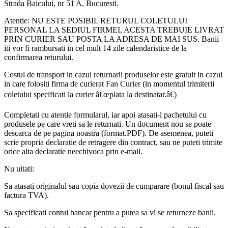
Strada Baicului, nr 51 A, Bucuresti.
Atentie: NU ESTE POSIBIL RETURUL COLETULUI
PERSONAL LA SEDIUL FIRMEI, ACESTA TREBUIE LIVRAT
PRIN CURIER SAU POSTA LA ADRESA DE MAI SUS. Banii
iti vor fi rambursati in cel mult 14 zile calendaristice de la
confirmarea returului.
Costul de transport in cazul returnarii produselor este gratuit in cazul
in care folositi firma de curierat Fan Curier (in momentul trimiterii
coletului specificati la curier â€œplata la destinatar.â€)
Completati cu atentie formularul, iar apoi atasati-l pachetului cu
produsele pe care vreti sa le returnati. Un document nou se poate
descarca de pe pagina noastra (format.PDF). De asemenea, puteti
scrie propria declaratie de retragere din contract, sau ne puteti trimite
orice alta declaratie neechivoca prin e-mail.
Nu uitati:
Sa atasati originalul sau copia dovezii de cumparare (bonul fiscal sau
factura TVA).
Sa specificati contul bancar pentru a putea sa vi se returneze banii.