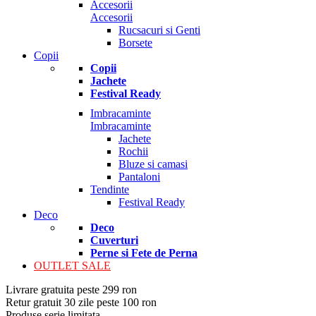
Accesorii
Accesorii
Rucsacuri si Genti
Borsete
Copii
Copii
Jachete
Festival Ready
Imbracaminte
Imbracaminte
Jachete
Rochii
Bluze si camasi
Pantaloni
Tendinte
Festival Ready
Deco
Deco
Cuverturi
Perne si Fete de Perna
OUTLET SALE
Livrare gratuita peste 299 ron
Retur gratuit 30 zile peste 100 ron
Produse serie limitata