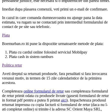
persoanele juridice, este necesara si o imputernicire din partea firmei.
Imediat dupa plasarea comenzii, veti primi un e-mail de confirmare.
In cazul in care comanda dumneavoastra nu ajunge pana la data
estimata, va rugam sa ne contactati prin intermediul formularului de
contact de pe site sau telefonic.
Plata
Boemurban.ro iti pune la dispozitie urmatoarele metode de plata:
1. Plata cu cardul online folosind serviciul Mobilpay
2. Plata cash in sistem ramburs
Politica retur
Aveti dreptul sa returnati produsele, fara penalitati si fara invocarea
vreunui motiv, in termen de 15 zile calendaristice de la primirea
acestora.
Completeaza
online formularul de retur
sau completeaza formularul
de retur primit odata cu produsele livrate (gasesti formularul de retur
in format pdf pentru a putea fi printat
aici
). Impacheteaza produsul
returnat impreuna cu copia facturii si formularul de retur (daca nu l-
ati completat online) si trimite-l la adresa SC Orient Maya SRL,