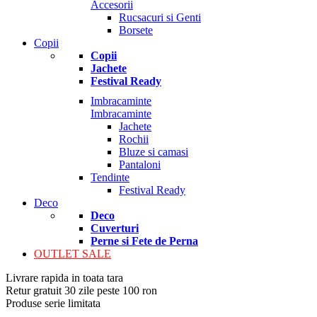
Accesorii
Rucsacuri si Genti
Borsete
Copii
Copii
Jachete
Festival Ready
Imbracaminte
Imbracaminte
Jachete
Rochii
Bluze si camasi
Pantaloni
Tendinte
Festival Ready
Deco
Deco
Cuverturi
Perne si Fete de Perna
OUTLET SALE
Livrare rapida in toata tara
Retur gratuit 30 zile peste 100 ron
Produse serie limitata