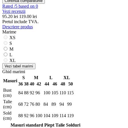
Continua cumparaturile
Rated
/5 based on 0
Vezi recenzii
95.20
lei
119.00 lei
Pretul include TVA.
Descriere produs
Marime
XS
S
M
L
XL
Vezi tabel marimi
Ghid marimi
S
M
L
XL
Masuri
36
38
40
42
44
46
48
50
Bust
84
88
92
96
100
105
110
115
(cm)
Talie
68
72
76
80
84
89
94
99
(cm)
Sold
88
92
96
100
104
109
114
119
(cm)
Masuri standard
Piept
Talie
Solduri