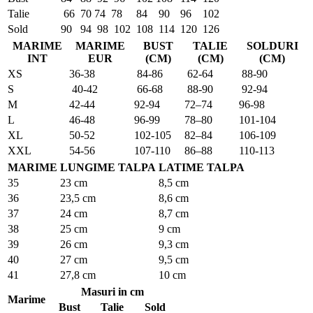
Talie
66
70
74
78
84
90
96
102
Sold
90
94
98
102
108
114
120
126
MARIME
MARIME
BUST
TALIE
SOLDURI
INT
EUR
(CM)
(CM)
(CM)
XS
36-38
84-86
62-64
88-90
S
40-42
66-68
88-90
92-94
M
42-44
92-94
72–74
96-98
L
46-48
96-99
78–80
101-104
XL
50-52
102-105
82–84
106-109
XXL
54-56
107-110
86–88
110-113
MARIME
LUNGIME TALPA
LATIME TALPA
35
23 cm
8,5 cm
36
23,5 cm
8,6 cm
37
24 cm
8,7 cm
38
25 cm
9 cm
39
26 cm
9,3 cm
40
27 cm
9,5 cm
41
27,8 cm
10 cm
Masuri in cm
Marime
Bust
Talie
Sold