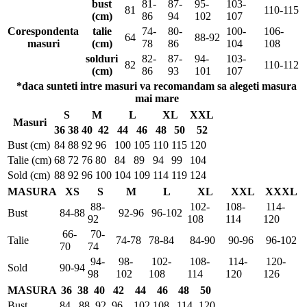
bust
81-
87-
95-
103-
81
110-115
(cm)
86
94
102
107
Corespondenta
talie
74-
80-
100-
106-
64
88-92
masuri
(cm)
78
86
104
108
solduri
82-
87-
94-
103-
82
110-112
(cm)
86
93
101
107
*daca sunteti intre masuri va recomandam sa alegeti masura
mai mare
S
M
L
XL
XXL
Masuri
36
38
40
42
44
46
48
50
52
Bust (cm)
84
88
92
96
100
105
110
115
120
Talie (cm)
68
72
76
80
84
89
94
99
104
Sold (cm)
88
92
96
100
104
109
114
119
124
MASURA
XS
S
M
L
XL
XXL
XXXL
88-
102-
108-
114-
Bust
84-88
92-96
96-102
92
108
114
120
66-
70-
Talie
74-78
78-84
84-90
90-96
96-102
70
74
94-
98-
102-
108-
114-
120-
Sold
90-94
98
102
108
114
120
126
MASURA
36
38
40
42
44
46
48
50
Bust
84
88
92
96
102
108
114
120