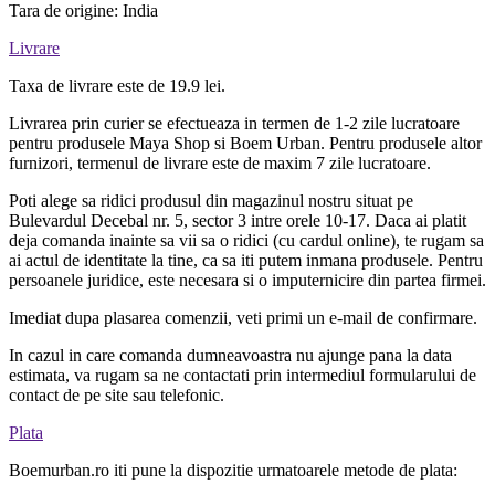
Tara de origine: India
Livrare
Taxa de livrare este de 19.9 lei.
Livrarea prin curier se efectueaza in termen de 1-2 zile lucratoare
pentru produsele Maya Shop si Boem Urban. Pentru produsele altor
furnizori, termenul de livrare este de maxim 7 zile lucratoare.
Poti alege sa ridici produsul din magazinul nostru situat pe
Bulevardul Decebal nr. 5, sector 3 intre orele 10-17. Daca ai platit
deja comanda inainte sa vii sa o ridici (cu cardul online), te rugam sa
ai actul de identitate la tine, ca sa iti putem inmana produsele. Pentru
persoanele juridice, este necesara si o imputernicire din partea firmei.
Imediat dupa plasarea comenzii, veti primi un e-mail de confirmare.
In cazul in care comanda dumneavoastra nu ajunge pana la data
estimata, va rugam sa ne contactati prin intermediul formularului de
contact de pe site sau telefonic.
Plata
Boemurban.ro iti pune la dispozitie urmatoarele metode de plata: