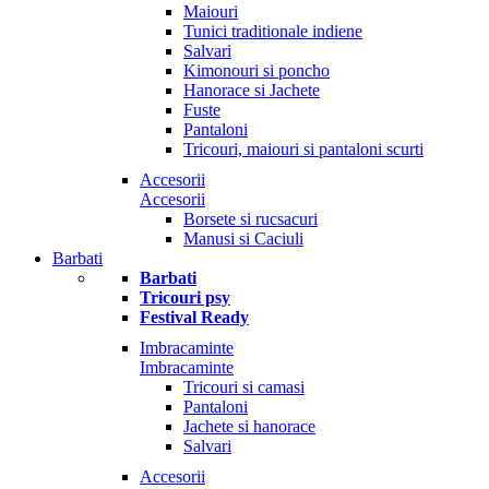
Maiouri
Tunici traditionale indiene
Salvari
Kimonouri si poncho
Hanorace si Jachete
Fuste
Pantaloni
Tricouri, maiouri si pantaloni scurti
Accesorii
Accesorii
Borsete si rucsacuri
Manusi si Caciuli
Barbati
Barbati
Tricouri psy
Festival Ready
Imbracaminte
Imbracaminte
Tricouri si camasi
Pantaloni
Jachete si hanorace
Salvari
Accesorii