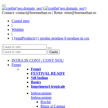
Contact: contact@boemurban.ro | Retur: retur@boemurban.ro
Contul meu
|
Wishlist
|
{{totalProducts}}
produs
produse
0 produse
in cos
Cauta
INTRA IN CONT / CONT NOU
Femei
Femei
FESTIVAL READY
Stil Indian
Basics
Imprimeuri tropicale
Imbracaminte
Imbracaminte
Rochii
Bluze si Camasi