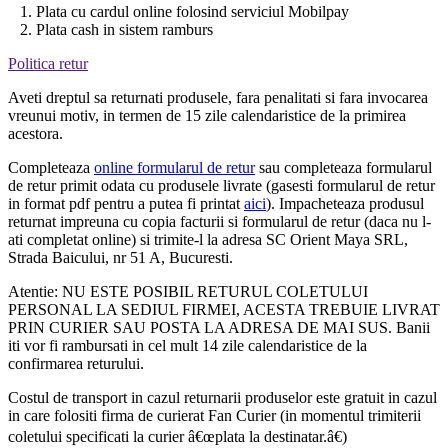
1. Plata cu cardul online folosind serviciul Mobilpay
2. Plata cash in sistem ramburs
Politica retur
Aveti dreptul sa returnati produsele, fara penalitati si fara invocarea
vreunui motiv, in termen de 15 zile calendaristice de la primirea
acestora.
Completeaza
online formularul de retur
sau completeaza formularul
de retur primit odata cu produsele livrate (gasesti formularul de retur
in format pdf pentru a putea fi printat
aici
). Impacheteaza produsul
returnat impreuna cu copia facturii si formularul de retur (daca nu l-
ati completat online) si trimite-l la adresa SC Orient Maya SRL,
Strada Baicului, nr 51 A, Bucuresti.
Atentie: NU ESTE POSIBIL RETURUL COLETULUI
PERSONAL LA SEDIUL FIRMEI, ACESTA TREBUIE LIVRAT
PRIN CURIER SAU POSTA LA ADRESA DE MAI SUS. Banii
iti vor fi rambursati in cel mult 14 zile calendaristice de la
confirmarea returului.
Costul de transport in cazul returnarii produselor este gratuit in cazul
in care folositi firma de curierat Fan Curier (in momentul trimiterii
coletului specificati la curier â€œplata la destinatar.â€)