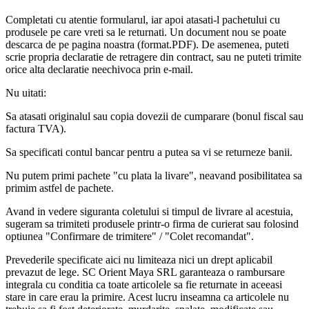
Completati cu atentie formularul, iar apoi atasati-l pachetului cu
produsele pe care vreti sa le returnati. Un document nou se poate
descarca de pe pagina noastra (format.PDF). De asemenea, puteti
scrie propria declaratie de retragere din contract, sau ne puteti trimite
orice alta declaratie neechivoca prin e-mail.
Nu uitati:
Sa atasati originalul sau copia dovezii de cumparare (bonul fiscal sau
factura TVA).
Sa specificati contul bancar pentru a putea sa vi se returneze banii.
Nu putem primi pachete "cu plata la livare", neavand posibilitatea sa
primim astfel de pachete.
Avand in vedere siguranta coletului si timpul de livrare al acestuia,
sugeram sa trimiteti produsele printr-o firma de curierat sau folosind
optiunea "Confirmare de trimitere" / "Colet recomandat".
Prevederile specificate aici nu limiteaza nici un drept aplicabil
prevazut de lege. SC Orient Maya SRL garanteaza o rambursare
integrala cu conditia ca toate articolele sa fie returnate in aceeasi
stare in care erau la primire. Acest lucru inseamna ca articolele nu