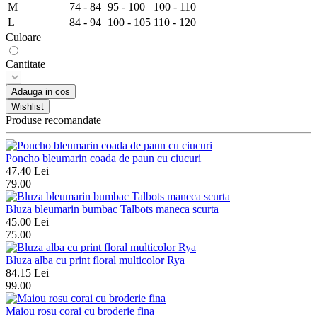
M
74 - 84
95 - 100
100 - 110
L
84 - 94
100 - 105
110 - 120
Culoare
Cantitate
Adauga in cos
Wishlist
Produse recomandate
Poncho bleumarin coada de paun cu ciucuri
47.40 Lei
79.00
Bluza bleumarin bumbac Talbots maneca scurta
45.00 Lei
75.00
Bluza alba cu print floral multicolor Rya
84.15 Lei
99.00
Maiou rosu corai cu broderie fina