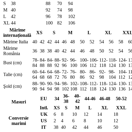
S
38
88
70
94
M
40
92
74
98
L
42
96
78
102
XL
44
100
82
106
Mărime
XS
S
M
L
XL
XX
internațională
Mărime Italia
40
42
42
44
46
48
50
52
54
56
58
6
Mărime
36
38
38
40
42
44
46
48
50
52
54
5
România
78-
84-
84-
88-
92-
96-
100-
106-
112-
118-
124-
1
Bust (cm)
84
88
88
92
96
100
106
112
118
124
130
1
60-
64-
64-
68-
72-
76-
80-
86-
92-
98-
104-
1
Talie (cm)
64
68
68
72
76
80
86
92
98
104
112
1
88-
90-
90-
94-
98-
102-
108-
112-
118-
124-
130-
1
Şold (cm)
90
94
94
98
102
108
112
118
124
130
136
1
36-
40-
EU
34
44-46
46-48
50-52
38
42
Masuri
Intl.
XS
S
M
L
XL
XXL
UK
6
8
10
12
14
18
Conversie
US
2
4
6
8
10
12
marimi
IT
38
40
42
44
46
50