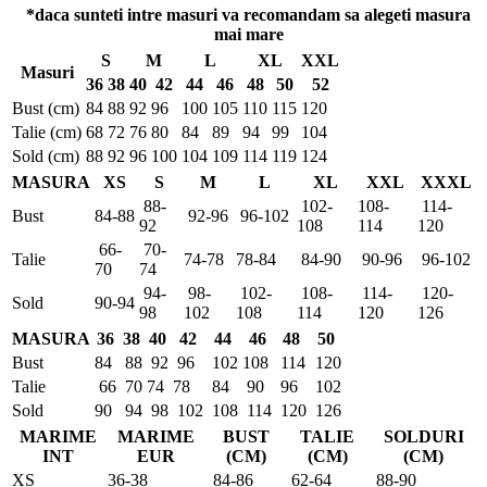
*daca sunteti intre masuri va recomandam sa alegeti masura
mai mare
S
M
L
XL
XXL
Masuri
36
38
40
42
44
46
48
50
52
Bust (cm)
84
88
92
96
100
105
110
115
120
Talie (cm)
68
72
76
80
84
89
94
99
104
Sold (cm)
88
92
96
100
104
109
114
119
124
MASURA
XS
S
M
L
XL
XXL
XXXL
88-
102-
108-
114-
Bust
84-88
92-96
96-102
92
108
114
120
66-
70-
Talie
74-78
78-84
84-90
90-96
96-102
70
74
94-
98-
102-
108-
114-
120-
Sold
90-94
98
102
108
114
120
126
MASURA
36
38
40
42
44
46
48
50
Bust
84
88
92
96
102
108
114
120
Talie
66
70
74
78
84
90
96
102
Sold
90
94
98
102
108
114
120
126
MARIME
MARIME
BUST
TALIE
SOLDURI
INT
EUR
(CM)
(CM)
(CM)
XS
36-38
84-86
62-64
88-90