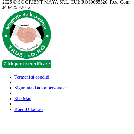
2026 © SC ORIENT MAYA SRL, CUI: RO30065320, Reg. Com.
J40/4255/2012.
Termeni si conditii
|
Siguranta datelor personale
|
Site Map
|
BoemUrban.ro