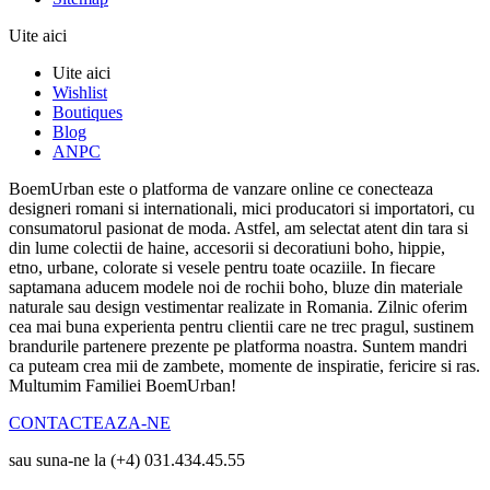
Uite aici
Uite aici
Wishlist
Boutiques
Blog
ANPC
BoemUrban este o platforma de vanzare online ce conecteaza
designeri romani si internationali, mici producatori si importatori, cu
consumatorul pasionat de moda. Astfel, am selectat atent din tara si
din lume colectii de haine, accesorii si decoratiuni boho, hippie,
etno, urbane, colorate si vesele pentru toate ocaziile. In fiecare
saptamana aducem modele noi de rochii boho, bluze din materiale
naturale sau design vestimentar realizate in Romania. Zilnic oferim
cea mai buna experienta pentru clientii care ne trec pragul, sustinem
brandurile partenere prezente pe platforma noastra. Suntem mandri
ca puteam crea mii de zambete, momente de inspiratie, fericire si ras.
Multumim Familiei BoemUrban!
CONTACTEAZA-NE
sau suna-ne la (+4) 031.434.45.55