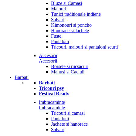
Bluze si Camasi
Maiouri
Tunici traditionale indiene
Salvari
Kimonouri si poncho
Hanorace si Jachete
Fuste
Pantaloni
Tricouri, maiouri si pantaloni scurti
Accesorii
Accesorii
Borsete si rucsacuri
Manusi si Caciuli
Barbati
Barbati
Tricouri psy
Festival Ready
Imbracaminte
Imbracaminte
Tricouri si camasi
Pantaloni
Jachete si hanorace
Salvari