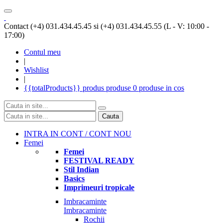
Contact (+4) 031.434.45.45 si (+4) 031.434.45.55 (L - V: 10:00 -
17:00)
Contul meu
|
Wishlist
|
{{totalProducts}}
produs
produse
0 produse
in cos
Cauta
INTRA IN CONT / CONT NOU
Femei
Femei
FESTIVAL READY
Stil Indian
Basics
Imprimeuri tropicale
Imbracaminte
Imbracaminte
Rochii