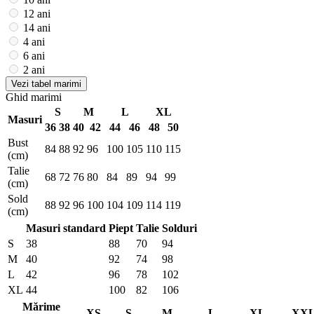
12 ani
14 ani
4 ani
6 ani
2 ani
Vezi tabel marimi
Ghid marimi
S
M
L
XL
Masuri
36
38
40
42
44
46
48
50
Bust
84
88
92
96
100
105
110
115
(cm)
Talie
68
72
76
80
84
89
94
99
(cm)
Sold
88
92
96
100
104
109
114
119
(cm)
Masuri standard
Piept
Talie
Solduri
S
38
88
70
94
M
40
92
74
98
L
42
96
78
102
XL
44
100
82
106
Mărime
XS
S
M
L
XL
XX