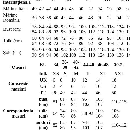
internațională
Mărime Italia
40
42
42
44
46
48
50
52
54
56
58
6
Mărime
36
38
38
40
42
44
46
48
50
52
54
5
România
78-
84-
84-
88-
92-
96-
100-
106-
112-
118-
124-
1
Bust (cm)
84
88
88
92
96
100
106
112
118
124
130
1
60-
64-
64-
68-
72-
76-
80-
86-
92-
98-
104-
1
Talie (cm)
64
68
68
72
76
80
86
92
98
104
112
1
88-
90-
90-
94-
98-
102-
108-
112-
118-
124-
130-
1
Şold (cm)
90
94
94
98
102
108
112
118
124
130
136
1
36-
40-
EU
34
44-46
46-48
50-52
38
42
Masuri
Intl.
XS
S
M
L
XL
XXL
UK
6
8
10
12
14
18
Conversie
US
2
4
6
8
10
12
marimi
IT
38
40
42
44
46
50
bust
81-
87-
95-
103-
81
110-115
(cm)
86
94
102
107
Corespondenta
talie
74-
80-
100-
106-
64
88-92
masuri
(cm)
78
86
104
108
solduri
82-
87-
94-
103-
82
110-112
(cm)
86
93
101
107