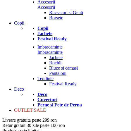
Accesorii
Accesorii
Rucsacuri si Genti
Borsete
Copii
Copii
Jachete
Festival Ready
Imbracaminte
Imbracaminte
Jachete
Rochii
Bluze si camasi
Pantaloni
Tendinte
Festival Ready
Deco
Deco
Cuverturi
Perne si Fete de Perna
OUTLET SALE
Livrare gratuita peste 299 ron
Retur gratuit 30 zile peste 100 ron
Produse serie limitata