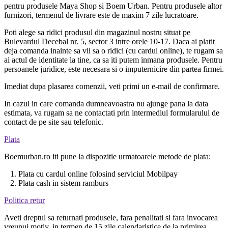
pentru produsele Maya Shop si Boem Urban. Pentru produsele altor
furnizori, termenul de livrare este de maxim 7 zile lucratoare.
Poti alege sa ridici produsul din magazinul nostru situat pe
Bulevardul Decebal nr. 5, sector 3 intre orele 10-17. Daca ai platit
deja comanda inainte sa vii sa o ridici (cu cardul online), te rugam sa
ai actul de identitate la tine, ca sa iti putem inmana produsele. Pentru
persoanele juridice, este necesara si o imputernicire din partea firmei.
Imediat dupa plasarea comenzii, veti primi un e-mail de confirmare.
In cazul in care comanda dumneavoastra nu ajunge pana la data
estimata, va rugam sa ne contactati prin intermediul formularului de
contact de pe site sau telefonic.
Plata
Boemurban.ro iti pune la dispozitie urmatoarele metode de plata:
1. Plata cu cardul online folosind serviciul Mobilpay
2. Plata cash in sistem ramburs
Politica retur
Aveti dreptul sa returnati produsele, fara penalitati si fara invocarea
vreunui motiv, in termen de 15 zile calendaristice de la primirea