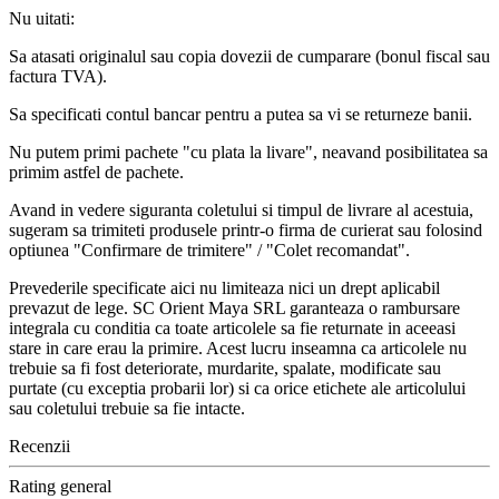
Nu uitati:
Sa atasati originalul sau copia dovezii de cumparare (bonul fiscal sau
factura TVA).
Sa specificati contul bancar pentru a putea sa vi se returneze banii.
Nu putem primi pachete "cu plata la livare", neavand posibilitatea sa
primim astfel de pachete.
Avand in vedere siguranta coletului si timpul de livrare al acestuia,
sugeram sa trimiteti produsele printr-o firma de curierat sau folosind
optiunea "Confirmare de trimitere" / "Colet recomandat".
Prevederile specificate aici nu limiteaza nici un drept aplicabil
prevazut de lege. SC Orient Maya SRL garanteaza o rambursare
integrala cu conditia ca toate articolele sa fie returnate in aceeasi
stare in care erau la primire. Acest lucru inseamna ca articolele nu
trebuie sa fi fost deteriorate, murdarite, spalate, modificate sau
purtate (cu exceptia probarii lor) si ca orice etichete ale articolului
sau coletului trebuie sa fie intacte.
Recenzii
Rating general