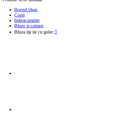
BoemUrban
Copii
Imbracaminte
Bluze si camasi
Bluza tip iie cu guler
