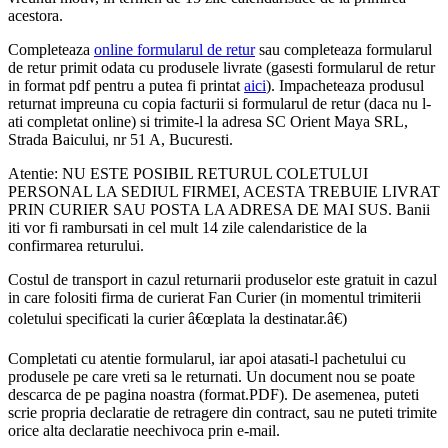
acestora.
Completeaza
online formularul de retur
sau completeaza formularul
de retur primit odata cu produsele livrate (gasesti formularul de retur
in format pdf pentru a putea fi printat
aici
). Impacheteaza produsul
returnat impreuna cu copia facturii si formularul de retur (daca nu l-
ati completat online) si trimite-l la adresa SC Orient Maya SRL,
Strada Baicului, nr 51 A, Bucuresti.
Atentie: NU ESTE POSIBIL RETURUL COLETULUI
PERSONAL LA SEDIUL FIRMEI, ACESTA TREBUIE LIVRAT
PRIN CURIER SAU POSTA LA ADRESA DE MAI SUS. Banii
iti vor fi rambursati in cel mult 14 zile calendaristice de la
confirmarea returului.
Costul de transport in cazul returnarii produselor este gratuit in cazul
in care folositi firma de curierat Fan Curier (in momentul trimiterii
coletului specificati la curier â€œplata la destinatar.â€)
Completati cu atentie formularul, iar apoi atasati-l pachetului cu
produsele pe care vreti sa le returnati. Un document nou se poate
descarca de pe pagina noastra (format.PDF). De asemenea, puteti
scrie propria declaratie de retragere din contract, sau ne puteti trimite
orice alta declaratie neechivoca prin e-mail.