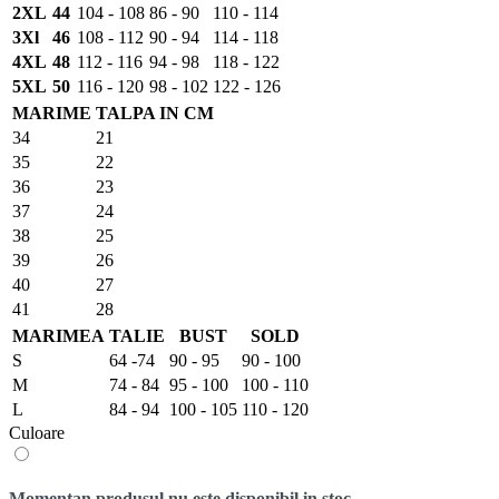
2XL
44
104 - 108
86 - 90
110 - 114
3Xl
46
108 - 112
90 - 94
114 - 118
4XL
48
112 - 116
94 - 98
118 - 122
5XL
50
116 - 120
98 - 102
122 - 126
MARIME
TALPA IN CM
34
21
35
22
36
23
37
24
38
25
39
26
40
27
41
28
MARIMEA
TALIE
BUST
SOLD
S
64 -74
90 - 95
90 - 100
M
74 - 84
95 - 100
100 - 110
L
84 - 94
100 - 105
110 - 120
Culoare
Momentan produsul nu este disponibil in stoc