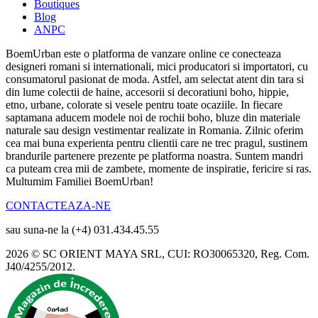
Boutiques
Blog
ANPC
BoemUrban este o platforma de vanzare online ce conecteaza
designeri romani si internationali, mici producatori si importatori, cu
consumatorul pasionat de moda. Astfel, am selectat atent din tara si
din lume colectii de haine, accesorii si decoratiuni boho, hippie,
etno, urbane, colorate si vesele pentru toate ocaziile. In fiecare
saptamana aducem modele noi de rochii boho, bluze din materiale
naturale sau design vestimentar realizate in Romania. Zilnic oferim
cea mai buna experienta pentru clientii care ne trec pragul, sustinem
brandurile partenere prezente pe platforma noastra. Suntem mandri
ca puteam crea mii de zambete, momente de inspiratie, fericire si ras.
Multumim Familiei BoemUrban!
CONTACTEAZA-NE
sau suna-ne la (+4) 031.434.45.55
2026 © SC ORIENT MAYA SRL, CUI: RO30065320, Reg. Com.
J40/4255/2012.