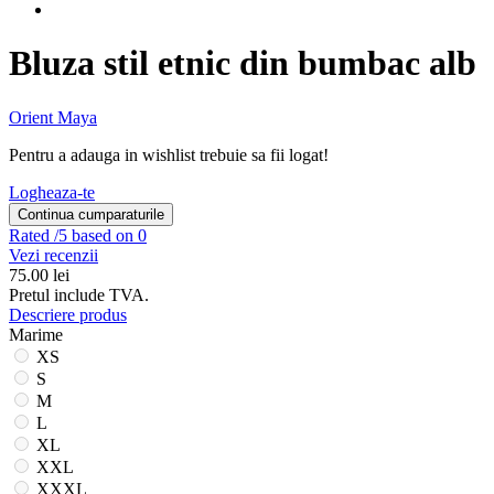
Bluza stil etnic din bumbac alb
Orient Maya
Pentru a adauga in wishlist trebuie sa fii logat!
Logheaza-te
Continua cumparaturile
Rated
/5 based on 0
Vezi recenzii
75.00
lei
Pretul include TVA.
Descriere produs
Marime
XS
S
M
L
XL
XXL
XXXL