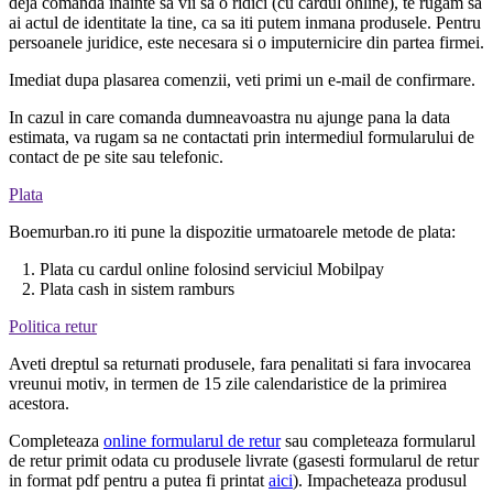
deja comanda inainte sa vii sa o ridici (cu cardul online), te rugam sa
ai actul de identitate la tine, ca sa iti putem inmana produsele. Pentru
persoanele juridice, este necesara si o imputernicire din partea firmei.
Imediat dupa plasarea comenzii, veti primi un e-mail de confirmare.
In cazul in care comanda dumneavoastra nu ajunge pana la data
estimata, va rugam sa ne contactati prin intermediul formularului de
contact de pe site sau telefonic.
Plata
Boemurban.ro iti pune la dispozitie urmatoarele metode de plata:
1. Plata cu cardul online folosind serviciul Mobilpay
2. Plata cash in sistem ramburs
Politica retur
Aveti dreptul sa returnati produsele, fara penalitati si fara invocarea
vreunui motiv, in termen de 15 zile calendaristice de la primirea
acestora.
Completeaza
online formularul de retur
sau completeaza formularul
de retur primit odata cu produsele livrate (gasesti formularul de retur
in format pdf pentru a putea fi printat
aici
). Impacheteaza produsul