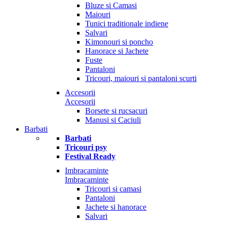
Bluze si Camasi
Maiouri
Tunici traditionale indiene
Salvari
Kimonouri si poncho
Hanorace si Jachete
Fuste
Pantaloni
Tricouri, maiouri si pantaloni scurti
Accesorii
Accesorii
Borsete si rucsacuri
Manusi si Caciuli
Barbati
Barbati
Tricouri psy
Festival Ready
Imbracaminte
Imbracaminte
Tricouri si camasi
Pantaloni
Jachete si hanorace
Salvari