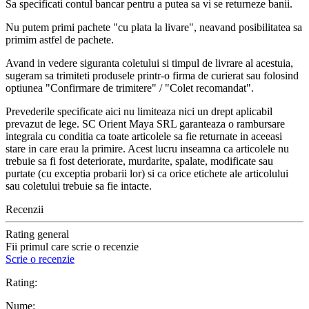
Sa specificati contul bancar pentru a putea sa vi se returneze banii.
Nu putem primi pachete "cu plata la livare", neavand posibilitatea sa
primim astfel de pachete.
Avand in vedere siguranta coletului si timpul de livrare al acestuia,
sugeram sa trimiteti produsele printr-o firma de curierat sau folosind
optiunea "Confirmare de trimitere" / "Colet recomandat".
Prevederile specificate aici nu limiteaza nici un drept aplicabil
prevazut de lege. SC Orient Maya SRL garanteaza o rambursare
integrala cu conditia ca toate articolele sa fie returnate in aceeasi
stare in care erau la primire. Acest lucru inseamna ca articolele nu
trebuie sa fi fost deteriorate, murdarite, spalate, modificate sau
purtate (cu exceptia probarii lor) si ca orice etichete ale articolului
sau coletului trebuie sa fie intacte.
Recenzii
Rating general
Fii primul care scrie o recenzie
Scrie o recenzie
Rating:
Nume: