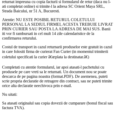
returnat impreuna cu copia facturii si formularul de retur (daca nu l-
ati completat online) si trimite-l la adresa SC Orient Maya SRL,
Strada Baicului, nr 51 A, Bucuresti.
Atentie: NU ESTE POSIBIL RETURUL COLETULUI
PERSONAL LA SEDIUL FIRMEI, ACESTA TREBUIE LIVRAT
PRIN CURIER SAU POSTA LA ADRESA DE MAI SUS. Banii
iti vor fi rambursati in cel mult 14 zile calendaristice de la
confirmarea returului.
Costul de transport in cazul returnarii produselor este gratuit in cazul
in care folositi firma de curierat Fan Curier (in momentul trimiterii
coletului specificati la curier â€œplata la destinatar.â€)
Completati cu atentie formularul, iar apoi atasati-l pachetului cu
produsele pe care vreti sa le returnati. Un document nou se poate
descarca de pe pagina noastra (format.PDF). De asemenea, puteti
scrie propria declaratie de retragere din contract, sau ne puteti trimite
orice alta declaratie neechivoca prin e-mail.
Nu uitati:
Sa atasati originalul sau copia dovezii de cumparare (bonul fiscal sau
factura TVA).