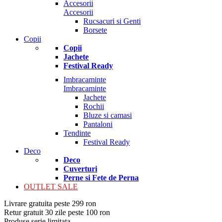
Accesorii
Accesorii
Rucsacuri si Genti
Borsete
Copii
Copii
Jachete
Festival Ready
Imbracaminte
Imbracaminte
Jachete
Rochii
Bluze si camasi
Pantaloni
Tendinte
Festival Ready
Deco
Deco
Cuverturi
Perne si Fete de Perna
OUTLET SALE
Livrare gratuita peste 299 ron
Retur gratuit 30 zile peste 100 ron
Produse serie limitata