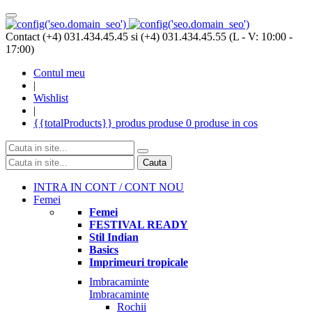
Contact (+4) 031.434.45.45 si (+4) 031.434.45.55 (L - V: 10:00 -
17:00)
Contul meu
|
Wishlist
|
{{totalProducts}}
produs
produse
0 produse
in cos
Cauta
INTRA IN CONT / CONT NOU
Femei
Femei
FESTIVAL READY
Stil Indian
Basics
Imprimeuri tropicale
Imbracaminte
Imbracaminte
Rochii