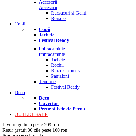
Accesorii
Accesorii
Rucsacuri si Genti
Borsete
Copii
Copii
Jachete
Festival Ready
Imbracaminte
Imbracaminte
Jachete
Rochii
Bluze si camasi
Pantaloni
Tendinte
Festival Ready
Deco
Deco
Cuverturi
Perne si Fete de Perna
OUTLET SALE
Livrare gratuita peste 299 ron
Retur gratuit 30 zile peste 100 ron
Produse serie limitata