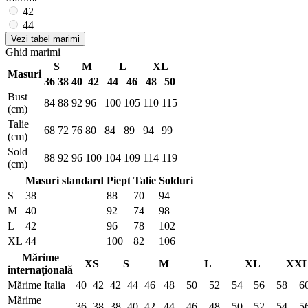
42
44
Vezi tabel marimi
Ghid marimi
S
M
L
XL
Masuri
36
38
40
42
44
46
48
50
Bust
84
88
92
96
100
105
110
115
(cm)
Talie
68
72
76
80
84
89
94
99
(cm)
Sold
88
92
96
100
104
109
114
119
(cm)
Masuri standard
Piept
Talie
Solduri
S
38
88
70
94
M
40
92
74
98
L
42
96
78
102
XL
44
100
82
106
Mărime
XS
S
M
L
XL
XX
internațională
Mărime Italia
40
42
42
44
46
48
50
52
54
56
58
6
Mărime
36
38
38
40
42
44
46
48
50
52
54
5