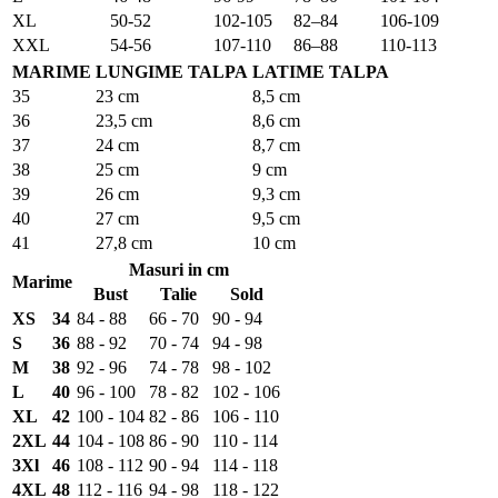
XL
50-52
102-105
82–84
106-109
XXL
54-56
107-110
86–88
110-113
MARIME
LUNGIME TALPA
LATIME TALPA
35
23 cm
8,5 cm
36
23,5 cm
8,6 cm
37
24 cm
8,7 cm
38
25 cm
9 cm
39
26 cm
9,3 cm
40
27 cm
9,5 cm
41
27,8 cm
10 cm
Masuri in cm
Marime
Bust
Talie
Sold
XS
34
84 - 88
66 - 70
90 - 94
S
36
88 - 92
70 - 74
94 - 98
M
38
92 - 96
74 - 78
98 - 102
L
40
96 - 100
78 - 82
102 - 106
XL
42
100 - 104
82 - 86
106 - 110
2XL
44
104 - 108
86 - 90
110 - 114
3Xl
46
108 - 112
90 - 94
114 - 118
4XL
48
112 - 116
94 - 98
118 - 122