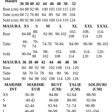
Masuri
36
38
40
42
44
46
48
50
52
Bust (cm)
84
88
92
96
100
105
110
115
120
Talie (cm)
68
72
76
80
84
89
94
99
104
Sold (cm)
88
92
96
100
104
109
114
119
124
MASURA
XS
S
M
L
XL
XXL
XXXL
88-
102-
108-
114-
Bust
84-88
92-96
96-102
92
108
114
120
66-
70-
Talie
74-78
78-84
84-90
90-96
96-102
70
74
94-
98-
102-
108-
114-
120-
Sold
90-94
98
102
108
114
120
126
MASURA
36
38
40
42
44
46
48
50
Bust
84
88
92
96
102
108
114
120
Talie
66
70
74
78
84
90
96
102
Sold
90
94
98
102
108
114
120
126
MARIME
MARIME
BUST
TALIE
SOLDURI
INT
EUR
(CM)
(CM)
(CM)
XS
36-38
84-86
62-64
88-90
S
40-42
66-68
88-90
92-94
M
42-44
92-94
72–74
96-98
L
46-48
96-99
78–80
101-104