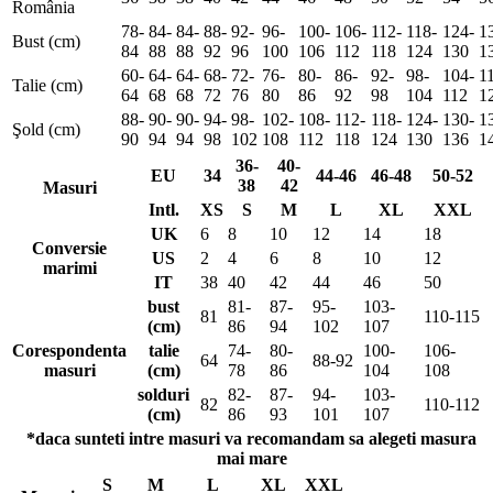
România
78-
84-
84-
88-
92-
96-
100-
106-
112-
118-
124-
1
Bust (cm)
84
88
88
92
96
100
106
112
118
124
130
1
60-
64-
64-
68-
72-
76-
80-
86-
92-
98-
104-
1
Talie (cm)
64
68
68
72
76
80
86
92
98
104
112
1
88-
90-
90-
94-
98-
102-
108-
112-
118-
124-
130-
1
Şold (cm)
90
94
94
98
102
108
112
118
124
130
136
1
36-
40-
EU
34
44-46
46-48
50-52
38
42
Masuri
Intl.
XS
S
M
L
XL
XXL
UK
6
8
10
12
14
18
Conversie
US
2
4
6
8
10
12
marimi
IT
38
40
42
44
46
50
bust
81-
87-
95-
103-
81
110-115
(cm)
86
94
102
107
Corespondenta
talie
74-
80-
100-
106-
64
88-92
masuri
(cm)
78
86
104
108
solduri
82-
87-
94-
103-
82
110-112
(cm)
86
93
101
107
*daca sunteti intre masuri va recomandam sa alegeti masura
mai mare
S
M
L
XL
XXL