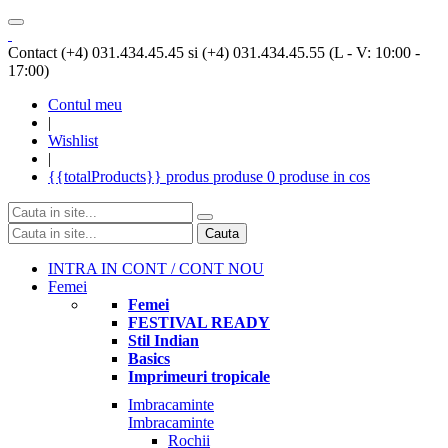
Contact (+4) 031.434.45.45 si (+4) 031.434.45.55 (L - V: 10:00 -
17:00)
Contul meu
|
Wishlist
|
{{totalProducts}}
produs
produse
0 produse
in cos
Cauta
INTRA IN CONT / CONT NOU
Femei
Femei
FESTIVAL READY
Stil Indian
Basics
Imprimeuri tropicale
Imbracaminte
Imbracaminte
Rochii