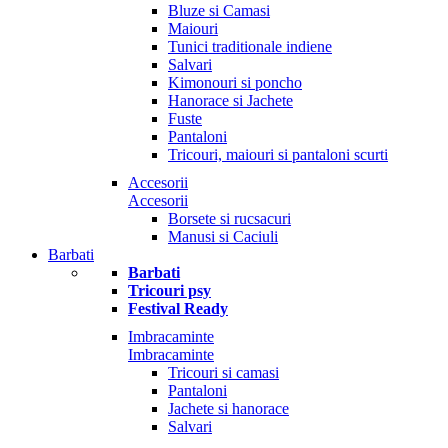
Bluze si Camasi
Maiouri
Tunici traditionale indiene
Salvari
Kimonouri si poncho
Hanorace si Jachete
Fuste
Pantaloni
Tricouri, maiouri si pantaloni scurti
Accesorii
Accesorii
Borsete si rucsacuri
Manusi si Caciuli
Barbati
Barbati
Tricouri psy
Festival Ready
Imbracaminte
Imbracaminte
Tricouri si camasi
Pantaloni
Jachete si hanorace
Salvari