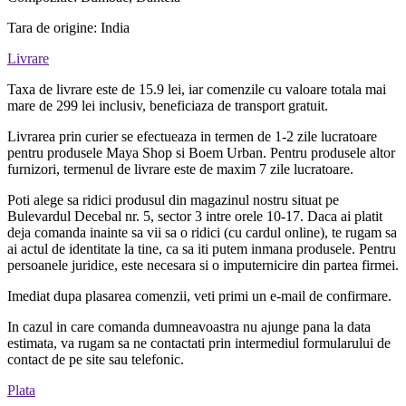
Tara de origine: India
Livrare
Taxa de livrare este de 15.9 lei, iar comenzile cu valoare totala mai
mare de 299 lei inclusiv, beneficiaza de transport gratuit.
Livrarea prin curier se efectueaza in termen de 1-2 zile lucratoare
pentru produsele Maya Shop si Boem Urban. Pentru produsele altor
furnizori, termenul de livrare este de maxim 7 zile lucratoare.
Poti alege sa ridici produsul din magazinul nostru situat pe
Bulevardul Decebal nr. 5, sector 3 intre orele 10-17. Daca ai platit
deja comanda inainte sa vii sa o ridici (cu cardul online), te rugam sa
ai actul de identitate la tine, ca sa iti putem inmana produsele. Pentru
persoanele juridice, este necesara si o imputernicire din partea firmei.
Imediat dupa plasarea comenzii, veti primi un e-mail de confirmare.
In cazul in care comanda dumneavoastra nu ajunge pana la data
estimata, va rugam sa ne contactati prin intermediul formularului de
contact de pe site sau telefonic.
Plata