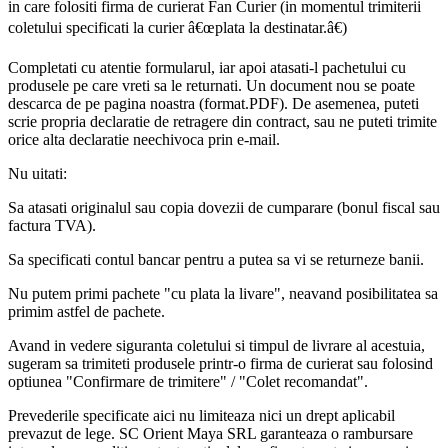
in care folositi firma de curierat Fan Curier (in momentul trimiterii
coletului specificati la curier â€œplata la destinatar.â€)
Completati cu atentie formularul, iar apoi atasati-l pachetului cu
produsele pe care vreti sa le returnati. Un document nou se poate
descarca de pe pagina noastra (format.PDF). De asemenea, puteti
scrie propria declaratie de retragere din contract, sau ne puteti trimite
orice alta declaratie neechivoca prin e-mail.
Nu uitati:
Sa atasati originalul sau copia dovezii de cumparare (bonul fiscal sau
factura TVA).
Sa specificati contul bancar pentru a putea sa vi se returneze banii.
Nu putem primi pachete "cu plata la livare", neavand posibilitatea sa
primim astfel de pachete.
Avand in vedere siguranta coletului si timpul de livrare al acestuia,
sugeram sa trimiteti produsele printr-o firma de curierat sau folosind
optiunea "Confirmare de trimitere" / "Colet recomandat".
Prevederile specificate aici nu limiteaza nici un drept aplicabil
prevazut de lege. SC Orient Maya SRL garanteaza o rambursare