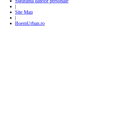
Siguranta datelor personale
|
Site Map
|
BoemUrban.ro