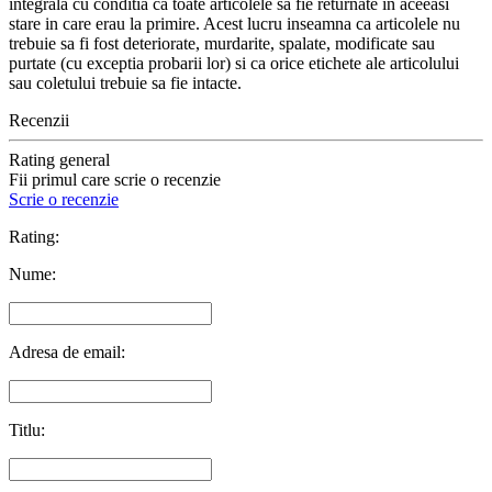
integrala cu conditia ca toate articolele sa fie returnate in aceeasi
stare in care erau la primire. Acest lucru inseamna ca articolele nu
trebuie sa fi fost deteriorate, murdarite, spalate, modificate sau
purtate (cu exceptia probarii lor) si ca orice etichete ale articolului
sau coletului trebuie sa fie intacte.
Recenzii
Rating general
Fii primul care scrie o recenzie
Scrie o recenzie
Rating:
Nume:
Adresa de email:
Titlu: