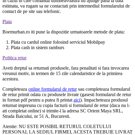
In cazul in care comanda dumneavoastra nu ajunge pana la data
estimata, va rugam sa ne contactati prin intermediul formularului de
contact de pe site sau telefonic.
Plata
Boemurban.ro iti pune la dispozitie urmatoarele metode de plata:
1. Plata cu cardul online folosind serviciul Mobilpay
2. Plata cash in sistem ramburs
Politica retur
Aveti dreptul sa returnati produsele, fara penalitati si fara invocarea
vreunui motiv, in termen de 15 zile calendaristice de la primirea
acestora.
Completeaza
online formularul de retur
sau completeaza formularul
de retur primit odata cu produsele livrate (gasesti formularul de retur
in format pdf pentru a putea fi printat
aici
). Impacheteaza produsul
returnat impreuna cu copia facturii si formularul de retur (daca nu l-
ati completat online) si trimite-l la adresa SC Orient Maya SRL,
Strada Baicului, nr 51 A, Bucuresti.
Atentie: NU ESTE POSIBIL RETURUL COLETULUI
PERSONAL LA SEDIUL FIRMEI, ACESTA TREBUIE LIVRAT