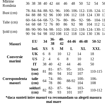
Mărime
36
38
38
40
42
44
46
48
50
52
54
5
România
78-
84-
84-
88-
92-
96-
100-
106-
112-
118-
124-
1
Bust (cm)
84
88
88
92
96
100
106
112
118
124
130
1
60-
64-
64-
68-
72-
76-
80-
86-
92-
98-
104-
1
Talie (cm)
64
68
68
72
76
80
86
92
98
104
112
1
88-
90-
90-
94-
98-
102-
108-
112-
118-
124-
130-
1
Şold (cm)
90
94
94
98
102
108
112
118
124
130
136
1
36-
40-
EU
34
44-46
46-48
50-52
38
42
Masuri
Intl.
XS
S
M
L
XL
XXL
UK
6
8
10
12
14
18
Conversie
US
2
4
6
8
10
12
marimi
IT
38
40
42
44
46
50
bust
81-
87-
95-
103-
81
110-115
(cm)
86
94
102
107
Corespondenta
talie
74-
80-
100-
106-
64
88-92
masuri
(cm)
78
86
104
108
solduri
82-
87-
94-
103-
82
110-112
(cm)
86
93
101
107
*daca sunteti intre masuri va recomandam sa alegeti masura
mai mare