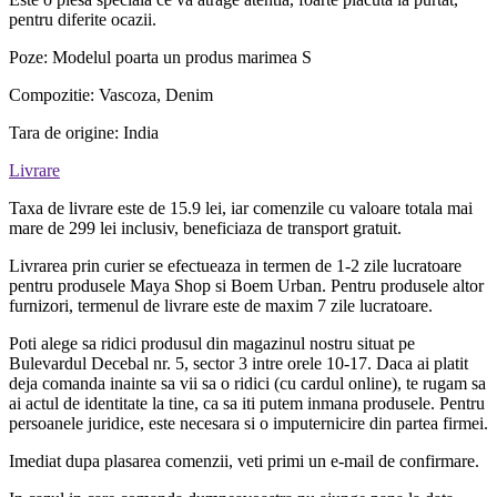
pentru diferite ocazii.
Poze: Modelul poarta un produs marimea S
Compozitie: Vascoza, Denim
Tara de origine: India
Livrare
Taxa de livrare este de 15.9 lei, iar comenzile cu valoare totala mai
mare de 299 lei inclusiv, beneficiaza de transport gratuit.
Livrarea prin curier se efectueaza in termen de 1-2 zile lucratoare
pentru produsele Maya Shop si Boem Urban. Pentru produsele altor
furnizori, termenul de livrare este de maxim 7 zile lucratoare.
Poti alege sa ridici produsul din magazinul nostru situat pe
Bulevardul Decebal nr. 5, sector 3 intre orele 10-17. Daca ai platit
deja comanda inainte sa vii sa o ridici (cu cardul online), te rugam sa
ai actul de identitate la tine, ca sa iti putem inmana produsele. Pentru
persoanele juridice, este necesara si o imputernicire din partea firmei.
Imediat dupa plasarea comenzii, veti primi un e-mail de confirmare.