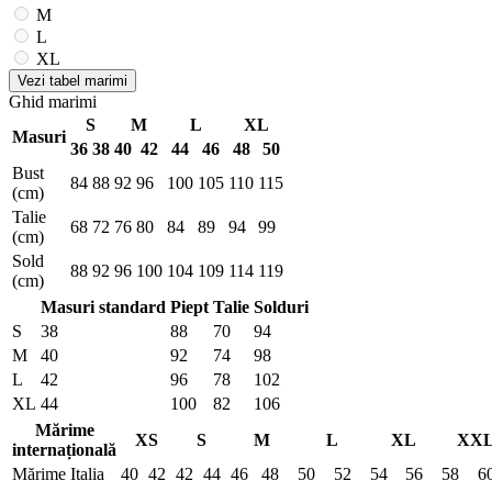
M
L
XL
Vezi tabel marimi
Ghid marimi
S
M
L
XL
Masuri
36
38
40
42
44
46
48
50
Bust
84
88
92
96
100
105
110
115
(cm)
Talie
68
72
76
80
84
89
94
99
(cm)
Sold
88
92
96
100
104
109
114
119
(cm)
Masuri standard
Piept
Talie
Solduri
S
38
88
70
94
M
40
92
74
98
L
42
96
78
102
XL
44
100
82
106
Mărime
XS
S
M
L
XL
XX
internațională
Mărime Italia
40
42
42
44
46
48
50
52
54
56
58
6