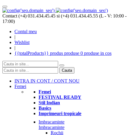
Contact (+4) 031.434.45.45 si (+4) 031.434.45.55 (L - V: 10:00 -
17:00)
Contul meu
|
Wishlist
|
{{totalProducts}}
produs
produse
0 produse
in cos
Cauta
INTRA IN CONT / CONT NOU
Femei
Femei
FESTIVAL READY
Stil Indian
Basics
Imprimeuri tropicale
Imbracaminte
Imbracaminte
Rochii