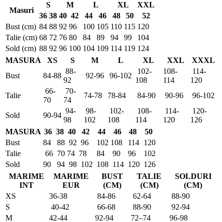
S
M
L
XL
XXL
Masuri
36
38
40
42
44
46
48
50
52
Bust (cm)
84
88
92
96
100
105
110
115
120
Talie (cm)
68
72
76
80
84
89
94
99
104
Sold (cm)
88
92
96
100
104
109
114
119
124
MASURA
XS
S
M
L
XL
XXL
XXXL
88-
102-
108-
114-
Bust
84-88
92-96
96-102
92
108
114
120
66-
70-
Talie
74-78
78-84
84-90
90-96
96-102
70
74
94-
98-
102-
108-
114-
120-
Sold
90-94
98
102
108
114
120
126
MASURA
36
38
40
42
44
46
48
50
Bust
84
88
92
96
102
108
114
120
Talie
66
70
74
78
84
90
96
102
Sold
90
94
98
102
108
114
120
126
MARIME
MARIME
BUST
TALIE
SOLDURI
INT
EUR
(CM)
(CM)
(CM)
XS
36-38
84-86
62-64
88-90
S
40-42
66-68
88-90
92-94
M
42-44
92-94
72–74
96-98