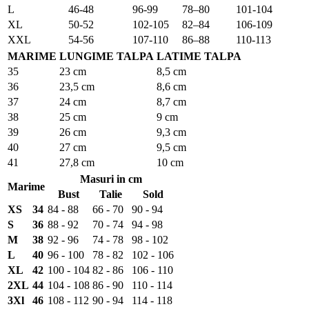
L
46-48
96-99
78–80
101-104
XL
50-52
102-105
82–84
106-109
XXL
54-56
107-110
86–88
110-113
MARIME
LUNGIME TALPA
LATIME TALPA
35
23 cm
8,5 cm
36
23,5 cm
8,6 cm
37
24 cm
8,7 cm
38
25 cm
9 cm
39
26 cm
9,3 cm
40
27 cm
9,5 cm
41
27,8 cm
10 cm
Masuri in cm
Marime
Bust
Talie
Sold
XS
34
84 - 88
66 - 70
90 - 94
S
36
88 - 92
70 - 74
94 - 98
M
38
92 - 96
74 - 78
98 - 102
L
40
96 - 100
78 - 82
102 - 106
XL
42
100 - 104
82 - 86
106 - 110
2XL
44
104 - 108
86 - 90
110 - 114
3Xl
46
108 - 112
90 - 94
114 - 118