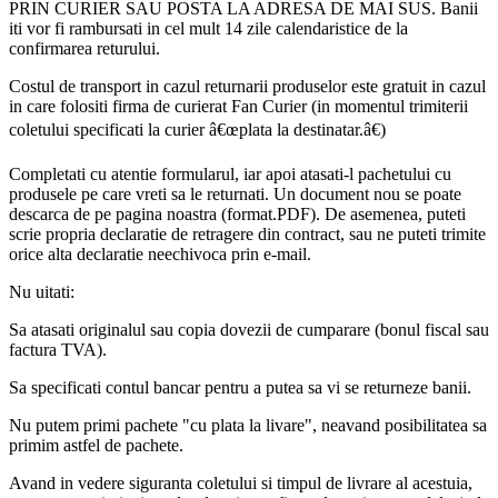
PRIN CURIER SAU POSTA LA ADRESA DE MAI SUS. Banii
iti vor fi rambursati in cel mult 14 zile calendaristice de la
confirmarea returului.
Costul de transport in cazul returnarii produselor este gratuit in cazul
in care folositi firma de curierat Fan Curier (in momentul trimiterii
coletului specificati la curier â€œplata la destinatar.â€)
Completati cu atentie formularul, iar apoi atasati-l pachetului cu
produsele pe care vreti sa le returnati. Un document nou se poate
descarca de pe pagina noastra (format.PDF). De asemenea, puteti
scrie propria declaratie de retragere din contract, sau ne puteti trimite
orice alta declaratie neechivoca prin e-mail.
Nu uitati:
Sa atasati originalul sau copia dovezii de cumparare (bonul fiscal sau
factura TVA).
Sa specificati contul bancar pentru a putea sa vi se returneze banii.
Nu putem primi pachete "cu plata la livare", neavand posibilitatea sa
primim astfel de pachete.
Avand in vedere siguranta coletului si timpul de livrare al acestuia,