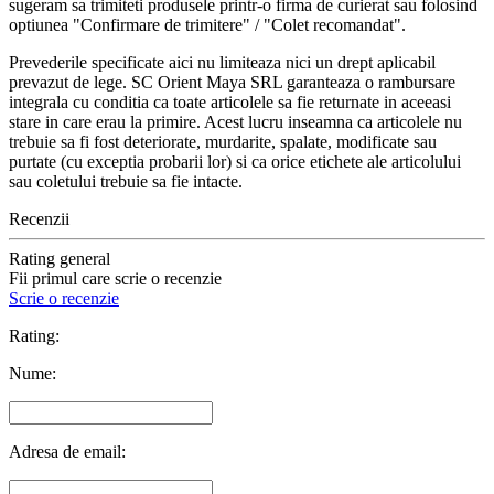
sugeram sa trimiteti produsele printr-o firma de curierat sau folosind
optiunea "Confirmare de trimitere" / "Colet recomandat".
Prevederile specificate aici nu limiteaza nici un drept aplicabil
prevazut de lege. SC Orient Maya SRL garanteaza o rambursare
integrala cu conditia ca toate articolele sa fie returnate in aceeasi
stare in care erau la primire. Acest lucru inseamna ca articolele nu
trebuie sa fi fost deteriorate, murdarite, spalate, modificate sau
purtate (cu exceptia probarii lor) si ca orice etichete ale articolului
sau coletului trebuie sa fie intacte.
Recenzii
Rating general
Fii primul care scrie o recenzie
Scrie o recenzie
Rating:
Nume:
Adresa de email: