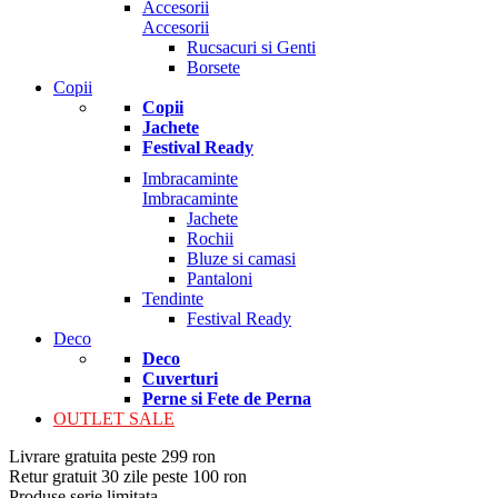
Accesorii
Accesorii
Rucsacuri si Genti
Borsete
Copii
Copii
Jachete
Festival Ready
Imbracaminte
Imbracaminte
Jachete
Rochii
Bluze si camasi
Pantaloni
Tendinte
Festival Ready
Deco
Deco
Cuverturi
Perne si Fete de Perna
OUTLET SALE
Livrare gratuita peste 299 ron
Retur gratuit 30 zile peste 100 ron
Produse serie limitata