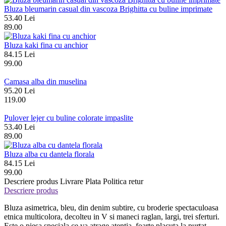
Bluza bleumarin casual din vascoza Brighitta cu buline imprimate
53.40 Lei
89.00
Bluza kaki fina cu anchior
84.15 Lei
99.00
Camasa alba din muselina
95.20 Lei
119.00
Pulover lejer cu buline colorate impaslite
53.40 Lei
89.00
Bluza alba cu dantela florala
84.15 Lei
99.00
Descriere produs
Livrare
Plata
Politica retur
Descriere produs
Bluza asimetrica, bleu, din denim subtire, cu broderie spectaculoasa
etnica multicolora, decolteu in V si maneci raglan, largi, trei sferturi.
Este o piesa speciala ce va atrage atentia, foarte placuta la purtat,