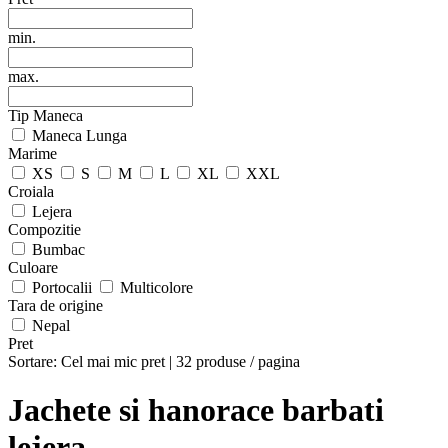
min.
max.
Tip Maneca
Maneca Lunga
Marime
XS
S
M
L
XL
XXL
Croiala
Lejera
Compozitie
Bumbac
Culoare
Portocalii
Multicolore
Tara de origine
Nepal
Pret
Sortare:
Cel mai mic pret
|
32 produse / pagina
Jachete si hanorace barbati
lejera