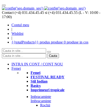
Contact (+4) 031.434.45.45 si (+4) 031.434.45.55 (L - V: 10:00 -
17:00)
Contul meu
|
Wishlist
|
{{totalProducts}}
produs
produse
0 produse
in cos
Cauta
INTRA IN CONT / CONT NOU
Femei
Femei
FESTIVAL READY
Stil Indian
Basics
Imprimeuri tropicale
Imbracaminte
Imbracaminte
Rochii