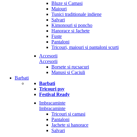
Bluze si Camasi
Maiouri
Tunici traditionale indiene
Salvari
Kimonouri si poncho
Hanorace si Jachete
Fuste
Pantaloni
Tricouri, maiouri si pantaloni scurti
Accesorii
Accesorii
Borsete si rucsacuri
Manusi si Caciuli
Barbati
Barbati
Tricouri psy
Festival Ready
Imbracaminte
Imbracaminte
Tricouri si camasi
Pantaloni
Jachete si hanorace
Salvari