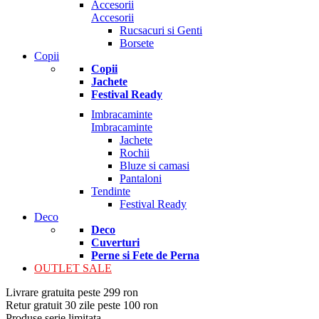
Accesorii
Accesorii
Rucsacuri si Genti
Borsete
Copii
Copii
Jachete
Festival Ready
Imbracaminte
Imbracaminte
Jachete
Rochii
Bluze si camasi
Pantaloni
Tendinte
Festival Ready
Deco
Deco
Cuverturi
Perne si Fete de Perna
OUTLET SALE
Livrare gratuita peste 299 ron
Retur gratuit 30 zile peste 100 ron
Produse serie limitata