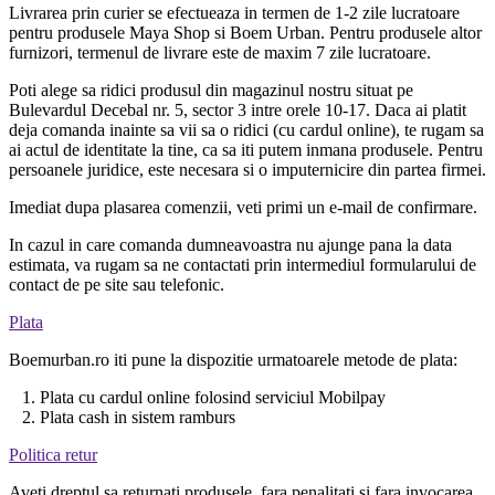
Livrarea prin curier se efectueaza in termen de 1-2 zile lucratoare
pentru produsele Maya Shop si Boem Urban. Pentru produsele altor
furnizori, termenul de livrare este de maxim 7 zile lucratoare.
Poti alege sa ridici produsul din magazinul nostru situat pe
Bulevardul Decebal nr. 5, sector 3 intre orele 10-17. Daca ai platit
deja comanda inainte sa vii sa o ridici (cu cardul online), te rugam sa
ai actul de identitate la tine, ca sa iti putem inmana produsele. Pentru
persoanele juridice, este necesara si o imputernicire din partea firmei.
Imediat dupa plasarea comenzii, veti primi un e-mail de confirmare.
In cazul in care comanda dumneavoastra nu ajunge pana la data
estimata, va rugam sa ne contactati prin intermediul formularului de
contact de pe site sau telefonic.
Plata
Boemurban.ro iti pune la dispozitie urmatoarele metode de plata:
1. Plata cu cardul online folosind serviciul Mobilpay
2. Plata cash in sistem ramburs
Politica retur
Aveti dreptul sa returnati produsele, fara penalitati si fara invocarea