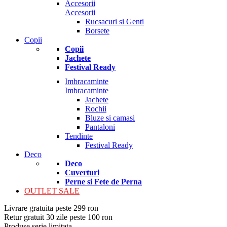
Accesorii
Accesorii
Rucsacuri si Genti
Borsete
Copii
Copii
Jachete
Festival Ready
Imbracaminte
Imbracaminte
Jachete
Rochii
Bluze si camasi
Pantaloni
Tendinte
Festival Ready
Deco
Deco
Cuverturi
Perne si Fete de Perna
OUTLET SALE
Livrare gratuita peste 299 ron
Retur gratuit 30 zile peste 100 ron
Produse serie limitata