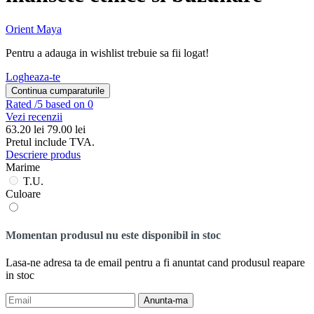
Orient Maya
Pentru a adauga in wishlist trebuie sa fii logat!
Logheaza-te
Continua cumparaturile
Rated
/5 based on 0
Vezi recenzii
63.20
lei
79.00 lei
Pretul include TVA.
Descriere produs
Marime
T.U.
Culoare
Momentan produsul nu este disponibil in stoc
Lasa-ne adresa ta de email pentru a fi anuntat cand produsul reapare
in stoc
Anunta-ma