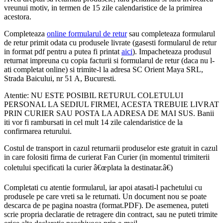
vreunui motiv, in termen de 15 zile calendaristice de la primirea
acestora.
Completeaza
online formularul de retur
sau completeaza formularul
de retur primit odata cu produsele livrate (gasesti formularul de retur
in format pdf pentru a putea fi printat
aici
). Impacheteaza produsul
returnat impreuna cu copia facturii si formularul de retur (daca nu l-
ati completat online) si trimite-l la adresa SC Orient Maya SRL,
Strada Baicului, nr 51 A, Bucuresti.
Atentie: NU ESTE POSIBIL RETURUL COLETULUI
PERSONAL LA SEDIUL FIRMEI, ACESTA TREBUIE LIVRAT
PRIN CURIER SAU POSTA LA ADRESA DE MAI SUS. Banii
iti vor fi rambursati in cel mult 14 zile calendaristice de la
confirmarea returului.
Costul de transport in cazul returnarii produselor este gratuit in cazul
in care folositi firma de curierat Fan Curier (in momentul trimiterii
coletului specificati la curier â€œplata la destinatar.â€)
Completati cu atentie formularul, iar apoi atasati-l pachetului cu
produsele pe care vreti sa le returnati. Un document nou se poate
descarca de pe pagina noastra (format.PDF). De asemenea, puteti
scrie propria declaratie de retragere din contract, sau ne puteti trimite