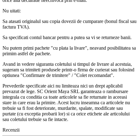
orice alta declaratie neechivoca prin e-mail.
Nu uitati:
Sa atasati originalul sau copia dovezii de cumparare (bonul fiscal sau
factura TVA).
Sa specificati contul bancar pentru a putea sa vi se returneze banii.
Nu putem primi pachete "cu plata la livare", neavand posibilitatea sa
primim astfel de pachete.
Avand in vedere siguranta coletului si timpul de livrare al acestuia,
sugeram sa trimiteti produsele printr-o firma de curierat sau folosind
optiunea "Confirmare de trimitere" / "Colet recomandat".
Prevederile specificate aici nu limiteaza nici un drept aplicabil
prevazut de lege. SC Orient Maya SRL garanteaza o rambursare
integrala cu conditia ca toate articolele sa fie returnate in aceeasi
stare in care erau la primire. Acest lucru inseamna ca articolele nu
trebuie sa fi fost deteriorate, murdarite, spalate, modificate sau
purtate (cu exceptia probarii lor) si ca orice etichete ale articolului
sau coletului trebuie sa fie intacte.
Recenzii