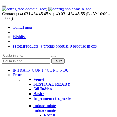
Contact (+4) 031.434.45.45 si (+4) 031.434.45.55 (L - V: 10:00 -
17:00)
Contul meu
|
Wishlist
|
{{totalProducts}}
produs
produse
0 produse
in cos
Cauta
INTRA IN CONT / CONT NOU
Femei
Femei
FESTIVAL READY
Stil Indian
Basics
Imprimeuri tropicale
Imbracaminte
Imbracaminte
Rochii