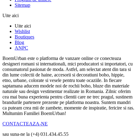
Sitemap
Uite aici
Uite aici
Wishlist
Boutiques
Blog
ANPC
BoemUrban este o platforma de vanzare online ce conecteaza
designeri romani si internationali, mici producatori si importatori, cu
consumatorul pasionat de moda. Astfel, am selectat atent din tara si
din lume colectii de haine, accesorii si decoratiuni boho, hippie,
etno, urbane, colorate si vesele pentru toate ocaziile. In fiecare
saptamana aducem modele noi de rochii boho, bluze din materiale
naturale sau design vestimentar realizate in Romania. Zilnic oferim
cea mai buna experienta pentru clientii care ne trec pragul, sustinem
brandurile partenere prezente pe platforma noastra. Suntem mandri
ca puteam crea mii de zambete, momente de inspiratie, fericire si ras.
Multumim Familiei BoemUrban!
CONTACTEAZA-NE
sau suna-ne la (+4) 031.434.45.55