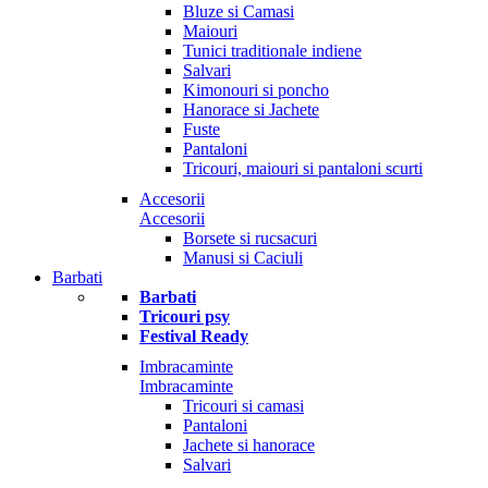
Bluze si Camasi
Maiouri
Tunici traditionale indiene
Salvari
Kimonouri si poncho
Hanorace si Jachete
Fuste
Pantaloni
Tricouri, maiouri si pantaloni scurti
Accesorii
Accesorii
Borsete si rucsacuri
Manusi si Caciuli
Barbati
Barbati
Tricouri psy
Festival Ready
Imbracaminte
Imbracaminte
Tricouri si camasi
Pantaloni
Jachete si hanorace
Salvari