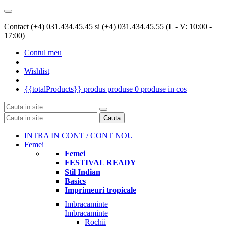
Contact (+4) 031.434.45.45 si (+4) 031.434.45.55 (L - V: 10:00 -
17:00)
Contul meu
|
Wishlist
|
{{totalProducts}}
produs
produse
0 produse
in cos
Cauta
INTRA IN CONT / CONT NOU
Femei
Femei
FESTIVAL READY
Stil Indian
Basics
Imprimeuri tropicale
Imbracaminte
Imbracaminte
Rochii