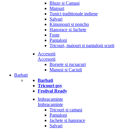
Bluze si Camasi
Maiouri
Tunici traditionale indiene
Salvari
Kimonouri si poncho
Hanorace si Jachete
Fuste
Pantaloni
Tricouri, maiouri si pantaloni scurti
Accesorii
Accesorii
Borsete si rucsacuri
Manusi si Caciuli
Barbati
Barbati
Tricouri psy
Festival Ready
Imbracaminte
Imbracaminte
Tricouri si camasi
Pantaloni
Jachete si hanorace
Salvari