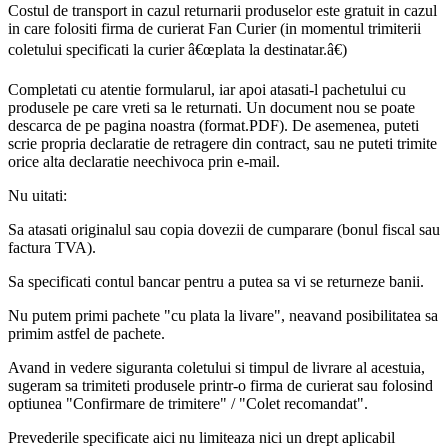
Costul de transport in cazul returnarii produselor este gratuit in cazul
in care folositi firma de curierat Fan Curier (in momentul trimiterii
coletului specificati la curier â€œplata la destinatar.â€)
Completati cu atentie formularul, iar apoi atasati-l pachetului cu
produsele pe care vreti sa le returnati. Un document nou se poate
descarca de pe pagina noastra (format.PDF). De asemenea, puteti
scrie propria declaratie de retragere din contract, sau ne puteti trimite
orice alta declaratie neechivoca prin e-mail.
Nu uitati:
Sa atasati originalul sau copia dovezii de cumparare (bonul fiscal sau
factura TVA).
Sa specificati contul bancar pentru a putea sa vi se returneze banii.
Nu putem primi pachete "cu plata la livare", neavand posibilitatea sa
primim astfel de pachete.
Avand in vedere siguranta coletului si timpul de livrare al acestuia,
sugeram sa trimiteti produsele printr-o firma de curierat sau folosind
optiunea "Confirmare de trimitere" / "Colet recomandat".
Prevederile specificate aici nu limiteaza nici un drept aplicabil