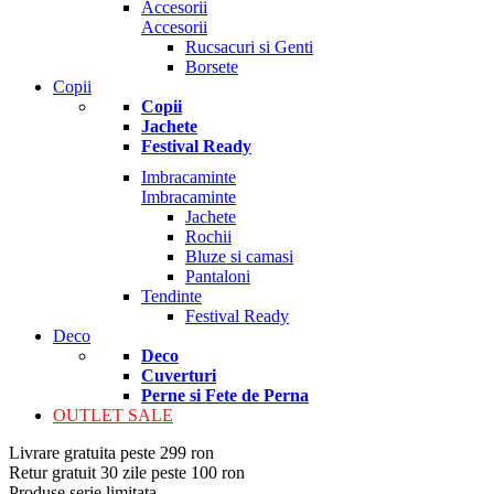
Accesorii
Accesorii
Rucsacuri si Genti
Borsete
Copii
Copii
Jachete
Festival Ready
Imbracaminte
Imbracaminte
Jachete
Rochii
Bluze si camasi
Pantaloni
Tendinte
Festival Ready
Deco
Deco
Cuverturi
Perne si Fete de Perna
OUTLET SALE
Livrare gratuita peste 299 ron
Retur gratuit 30 zile peste 100 ron
Produse serie limitata