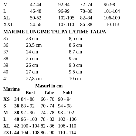
M
42-44
92-94
72–74
96-98
L
46-48
96-99
78–80
101-104
XL
50-52
102-105
82–84
106-109
XXL
54-56
107-110
86–88
110-113
MARIME
LUNGIME TALPA
LATIME TALPA
35
23 cm
8,5 cm
36
23,5 cm
8,6 cm
37
24 cm
8,7 cm
38
25 cm
9 cm
39
26 cm
9,3 cm
40
27 cm
9,5 cm
41
27,8 cm
10 cm
Masuri in cm
Marime
Bust
Talie
Sold
XS
34
84 - 88
66 - 70
90 - 94
S
36
88 - 92
70 - 74
94 - 98
M
38
92 - 96
74 - 78
98 - 102
L
40
96 - 100
78 - 82
102 - 106
XL
42
100 - 104
82 - 86
106 - 110
2XL
44
104 - 108
86 - 90
110 - 114