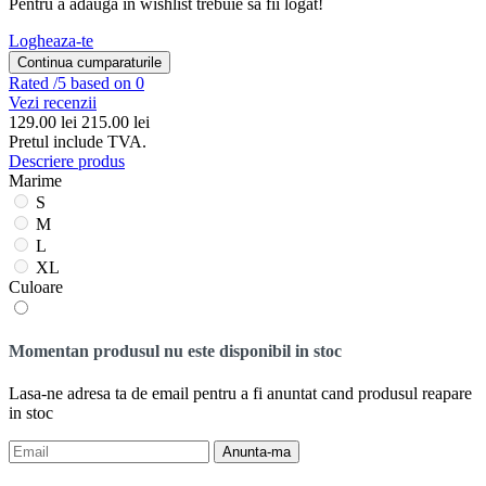
Pentru a adauga in wishlist trebuie sa fii logat!
Logheaza-te
Continua cumparaturile
Rated
/5 based on 0
Vezi recenzii
129.00
lei
215.00 lei
Pretul include TVA.
Descriere produs
Marime
S
M
L
XL
Culoare
Momentan produsul nu este disponibil in stoc
Lasa-ne adresa ta de email pentru a fi anuntat cand produsul reapare
in stoc
Anunta-ma