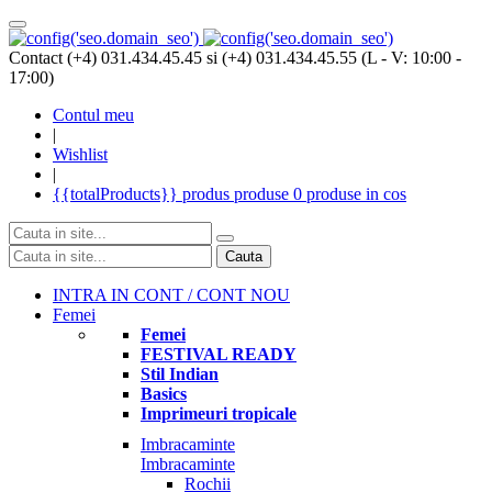
Contact (+4) 031.434.45.45 si (+4) 031.434.45.55 (L - V: 10:00 -
17:00)
Contul meu
|
Wishlist
|
{{totalProducts}}
produs
produse
0 produse
in cos
Cauta
INTRA IN CONT / CONT NOU
Femei
Femei
FESTIVAL READY
Stil Indian
Basics
Imprimeuri tropicale
Imbracaminte
Imbracaminte
Rochii