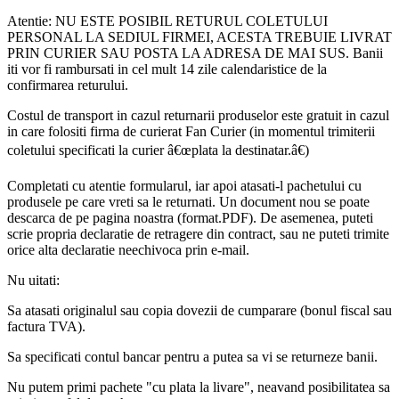
Atentie: NU ESTE POSIBIL RETURUL COLETULUI
PERSONAL LA SEDIUL FIRMEI, ACESTA TREBUIE LIVRAT
PRIN CURIER SAU POSTA LA ADRESA DE MAI SUS. Banii
iti vor fi rambursati in cel mult 14 zile calendaristice de la
confirmarea returului.
Costul de transport in cazul returnarii produselor este gratuit in cazul
in care folositi firma de curierat Fan Curier (in momentul trimiterii
coletului specificati la curier â€œplata la destinatar.â€)
Completati cu atentie formularul, iar apoi atasati-l pachetului cu
produsele pe care vreti sa le returnati. Un document nou se poate
descarca de pe pagina noastra (format.PDF). De asemenea, puteti
scrie propria declaratie de retragere din contract, sau ne puteti trimite
orice alta declaratie neechivoca prin e-mail.
Nu uitati:
Sa atasati originalul sau copia dovezii de cumparare (bonul fiscal sau
factura TVA).
Sa specificati contul bancar pentru a putea sa vi se returneze banii.
Nu putem primi pachete "cu plata la livare", neavand posibilitatea sa