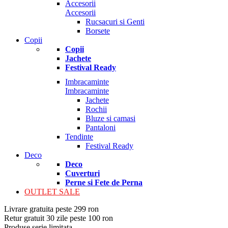
Accesorii
Accesorii
Rucsacuri si Genti
Borsete
Copii
Copii
Jachete
Festival Ready
Imbracaminte
Imbracaminte
Jachete
Rochii
Bluze si camasi
Pantaloni
Tendinte
Festival Ready
Deco
Deco
Cuverturi
Perne si Fete de Perna
OUTLET SALE
Livrare gratuita peste 299 ron
Retur gratuit 30 zile peste 100 ron
Produse serie limitata