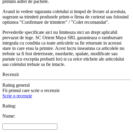
primim astfel de pachete.
Avand in vedere siguranta coletului si timpul de livrare al acestuia,
sugeram sa trimiteti produsele printr-o firma de curierat sau folosind
optiunea "Confirmare de trimitere" / "Colet recomandat".
Prevederile specificate aici nu limiteaza nici un drept aplicabil
prevazut de lege. SC Orient Maya SRL garanteaza o rambursare
integrala cu conditia ca toate articolele sa fie returnate in aceeasi
stare in care erau la primire. Acest lucru inseamna ca articolele nu
trebuie sa fi fost deteriorate, murdarite, spalate, modificate sau
purtate (cu exceptia probarii lor) si ca orice etichete ale articolului
sau coletului trebuie sa fie intacte.
Recenzii
Rating general
Fii primul care scrie o recenzie
Scrie o recenzie
Rating:
Nume: