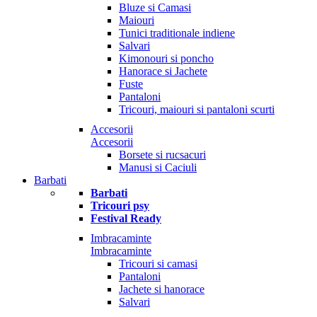
Bluze si Camasi
Maiouri
Tunici traditionale indiene
Salvari
Kimonouri si poncho
Hanorace si Jachete
Fuste
Pantaloni
Tricouri, maiouri si pantaloni scurti
Accesorii
Accesorii
Borsete si rucsacuri
Manusi si Caciuli
Barbati
Barbati
Tricouri psy
Festival Ready
Imbracaminte
Imbracaminte
Tricouri si camasi
Pantaloni
Jachete si hanorace
Salvari