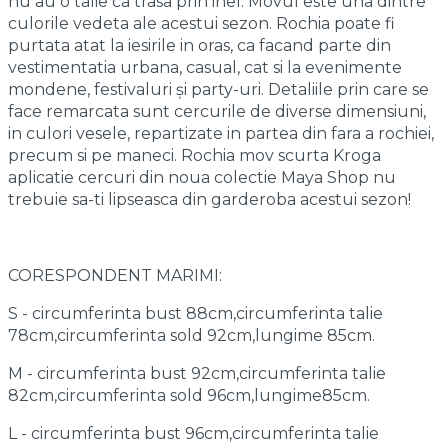
nu au o talie ca trasa prin inel. Movul este una dintre
culorile vedeta ale acestui sezon. Rochia poate fi
purtata atat la iesirile in oras, ca facand parte din
vestimentatia urbana, casual, cat si la evenimente
mondene, festivaluri și party-uri. Detaliile prin care se
face remarcata sunt cercurile de diverse dimensiuni,
in culori vesele, repartizate in partea din fara a rochiei,
precum si pe maneci. Rochia mov scurta Kroga
aplicatie cercuri din noua colectie Maya Shop nu
trebuie sa-ti lipseasca din garderoba acestui sezon!
CORESPONDENT MARIMI:
S - circumferinta bust 88cm,circumferinta talie
78cm,circumferinta sold 92cm,lungime 85cm.
M - circumferinta bust 92cm,circumferinta talie
82cm,circumferinta sold 96cm,lungime85cm.
L - circumferinta bust 96cm,circumferinta talie