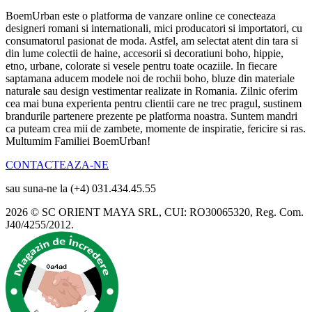
BoemUrban este o platforma de vanzare online ce conecteaza
designeri romani si internationali, mici producatori si importatori, cu
consumatorul pasionat de moda. Astfel, am selectat atent din tara si
din lume colectii de haine, accesorii si decoratiuni boho, hippie,
etno, urbane, colorate si vesele pentru toate ocaziile. In fiecare
saptamana aducem modele noi de rochii boho, bluze din materiale
naturale sau design vestimentar realizate in Romania. Zilnic oferim
cea mai buna experienta pentru clientii care ne trec pragul, sustinem
brandurile partenere prezente pe platforma noastra. Suntem mandri
ca puteam crea mii de zambete, momente de inspiratie, fericire si ras.
Multumim Familiei BoemUrban!
CONTACTEAZA-NE
sau suna-ne la (+4) 031.434.45.55
2026 © SC ORIENT MAYA SRL, CUI: RO30065320, Reg. Com.
J40/4255/2012.