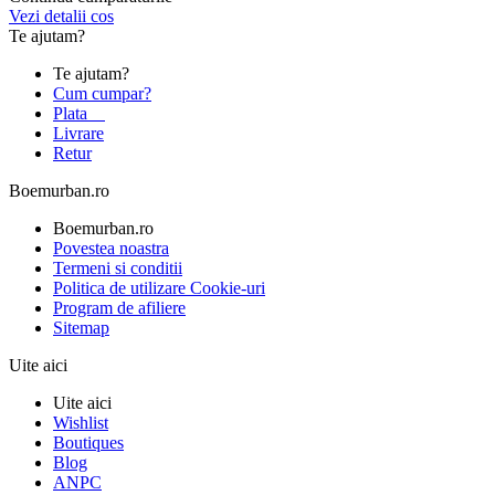
Vezi detalii cos
Te ajutam?
Te ajutam?
Cum cumpar?
Plata
Livrare
Retur
Boemurban.ro
Boemurban.ro
Povestea noastra
Termeni si conditii
Politica de utilizare Cookie-uri
Program de afiliere
Sitemap
Uite aici
Uite aici
Wishlist
Boutiques
Blog
ANPC