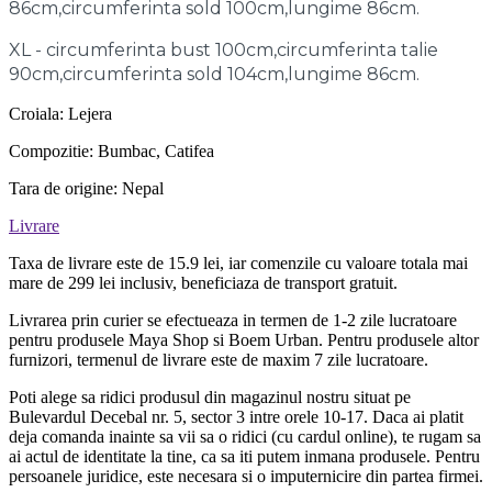
86cm,circumferinta sold 100cm,lungime 86cm.
XL - circumferinta bust 100cm,circumferinta talie
90cm,circumferinta sold 104cm,lungime 86cm.
Croiala: Lejera
Compozitie: Bumbac, Catifea
Tara de origine: Nepal
Livrare
Taxa de livrare este de 15.9 lei, iar comenzile cu valoare totala mai
mare de 299 lei inclusiv, beneficiaza de transport gratuit.
Livrarea prin curier se efectueaza in termen de 1-2 zile lucratoare
pentru produsele Maya Shop si Boem Urban. Pentru produsele altor
furnizori, termenul de livrare este de maxim 7 zile lucratoare.
Poti alege sa ridici produsul din magazinul nostru situat pe
Bulevardul Decebal nr. 5, sector 3 intre orele 10-17. Daca ai platit
deja comanda inainte sa vii sa o ridici (cu cardul online), te rugam sa
ai actul de identitate la tine, ca sa iti putem inmana produsele. Pentru
persoanele juridice, este necesara si o imputernicire din partea firmei.