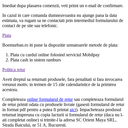
Imediat dupa plasarea comenzii, veti primi un e-mail de confirmare.
In cazul in care comanda dumneavoastra nu ajunge pana la data
estimata, va rugam sa ne contactati prin intermediul formularului de
contact de pe site sau telefonic.
Plata
Boemurban.ro iti pune la dispozitie urmatoarele metode de plata:
1. Plata cu cardul online folosind serviciul Mobilpay
2. Plata cash in sistem ramburs
Politica retur
Aveti dreptul sa returnati produsele, fara penalitati si fara invocarea
vreunui motiv, in termen de 15 zile calendaristice de la primirea
acestora.
Completeaza
online formularul de retur
sau completeaza formularul
de retur primit odata cu produsele livrate (gasesti formularul de retur
in format pdf pentru a putea fi printat
aici
). Impacheteaza produsul
returnat impreuna cu copia facturii si formularul de retur (daca nu l-
ati completat online) si trimite-l la adresa SC Orient Maya SRL,
Strada Baicului, nr 51 A, Bucuresti.