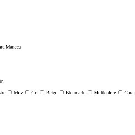
ara Maneca
in
stre
Mov
Gri
Beige
Bleumarin
Multicolore
Cara