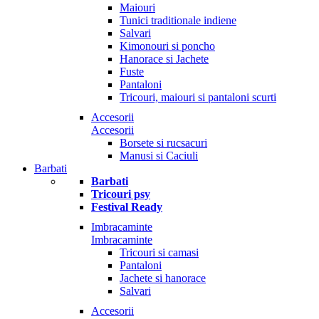
Maiouri
Tunici traditionale indiene
Salvari
Kimonouri si poncho
Hanorace si Jachete
Fuste
Pantaloni
Tricouri, maiouri si pantaloni scurti
Accesorii
Accesorii
Borsete si rucsacuri
Manusi si Caciuli
Barbati
Barbati
Tricouri psy
Festival Ready
Imbracaminte
Imbracaminte
Tricouri si camasi
Pantaloni
Jachete si hanorace
Salvari
Accesorii