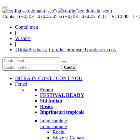
Contact (+4) 031.434.45.45 si (+4) 031.434.45.55 (L - V: 10:00 - 17:
Contul meu
|
Wishlist
|
{{totalProducts}}
produs
produse
0 produse
in cos
Cauta
INTRA IN CONT / CONT NOU
Femei
Femei
FESTIVAL READY
Stil Indian
Basics
Imprimeuri tropicale
Imbracaminte
Imbracaminte
Rochii
Bluze si Camasi