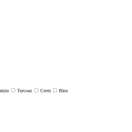
miziu
Turcoaz
Crem
Bleu