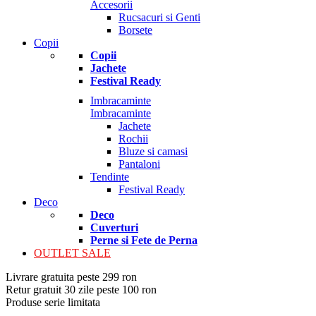
Accesorii
Rucsacuri si Genti
Borsete
Copii
Copii
Jachete
Festival Ready
Imbracaminte
Imbracaminte
Jachete
Rochii
Bluze si camasi
Pantaloni
Tendinte
Festival Ready
Deco
Deco
Cuverturi
Perne si Fete de Perna
OUTLET SALE
Livrare gratuita peste 299 ron
Retur gratuit 30 zile peste 100 ron
Produse serie limitata