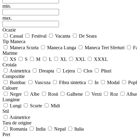
min.
max.
Ocazie
Casual
Festival
Vacanta
De Seara
Tip Maneca
Maneca Scurta
Maneca Lunga
Maneca Trei Sferturi
F
Marime
XS
S
M
L
XL
XXL
XXXL
Croiala
Asimetrica
Dreapta
Lejera
Clos
Pliuri
Compozitie
Bumbac
Vascoza
Fibra sintetica
In
Modal
Popl
Culoare
Negre
Albe
Rosii
Galbene
Verzi
Roz
Alba
Lungime
Lungi
Scurte
Midi
Stil
Asimetrice
Tara de origine
Romania
India
Nepal
Italia
Pret