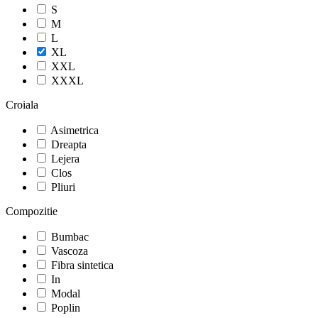
S
M
L
XL
XXL
XXXL
Croiala
Asimetrica
Dreapta
Lejera
Clos
Pliuri
Compozitie
Bumbac
Vascoza
Fibra sintetica
In
Modal
Poplin