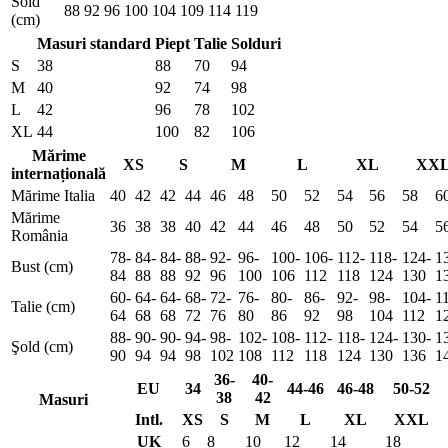
Sold
88
92
96
100
104
109
114
119
(cm)
Masuri standard
Piept
Talie
Solduri
S
38
88
70
94
M
40
92
74
98
L
42
96
78
102
XL
44
100
82
106
Mărime
XS
S
M
L
XL
XX
internațională
Mărime Italia
40
42
42
44
46
48
50
52
54
56
58
6
Mărime
36
38
38
40
42
44
46
48
50
52
54
5
România
78-
84-
84-
88-
92-
96-
100-
106-
112-
118-
124-
1
Bust (cm)
84
88
88
92
96
100
106
112
118
124
130
1
60-
64-
64-
68-
72-
76-
80-
86-
92-
98-
104-
1
Talie (cm)
64
68
68
72
76
80
86
92
98
104
112
1
88-
90-
90-
94-
98-
102-
108-
112-
118-
124-
130-
1
Şold (cm)
90
94
94
98
102
108
112
118
124
130
136
1
36-
40-
EU
34
44-46
46-48
50-52
38
42
Masuri
Intl.
XS
S
M
L
XL
XXL
UK
6
8
10
12
14
18