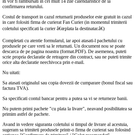
iti vor fi rambursati in cel mult 14 zile calendaristice de la
confirmarea returului.
Costul de transport in cazul returnarii produselor este gratuit in cazul
in care folositi firma de curierat Fan Curier (in momentul trimiterii
coletului specificati la curier â€œplata la destinatar.â€)
Completati cu atentie formularul, iar apoi atasati-l pachetului cu
produsele pe care vreti sa le returnati. Un document nou se poate
descarca de pe pagina noastra (format.PDF). De asemenea, puteti
scrie propria declaratie de retragere din contract, sau ne puteti trimite
orice alta declaratie neechivoca prin e-mail.
Nu uitati:
Sa atasati originalul sau copia dovezii de cumparare (bonul fiscal sau
factura TVA).
Sa specificati contul bancar pentru a putea sa vi se returneze banii.
Nu putem primi pachete "cu plata la livare", neavand posibilitatea sa
primim astfel de pachete.
Avand in vedere siguranta coletului si timpul de livrare al acestuia,
sugeram sa trimiteti produsele printr-o firma de curierat sau folosind