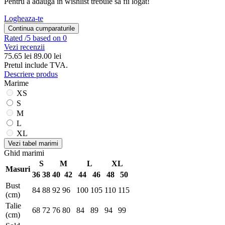
Pentru a adauga in wishlist trebuie sa fii logat!
Logheaza-te
Continua cumparaturile
Rated
/5 based on 0
Vezi recenzii
75.65
lei
89.00 lei
Pretul include TVA.
Descriere produs
Marime
XS
S
M
L
XL
Vezi tabel marimi
Ghid marimi
S
M
L
XL
Masuri
36
38
40
42
44
46
48
50
Bust
84
88
92
96
100
105
110
115
(cm)
Talie
68
72
76
80
84
89
94
99
(cm)