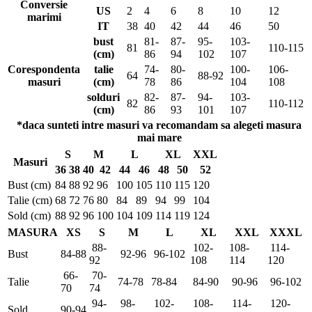
Conversie
US
2
4
6
8
10
12
marimi
IT
38
40
42
44
46
50
bust
81-
87-
95-
103-
81
110-115
(cm)
86
94
102
107
Corespondenta
talie
74-
80-
100-
106-
64
88-92
masuri
(cm)
78
86
104
108
solduri
82-
87-
94-
103-
82
110-112
(cm)
86
93
101
107
*daca sunteti intre masuri va recomandam sa alegeti masura
mai mare
S
M
L
XL
XXL
Masuri
36
38
40
42
44
46
48
50
52
Bust (cm)
84
88
92
96
100
105
110
115
120
Talie (cm)
68
72
76
80
84
89
94
99
104
Sold (cm)
88
92
96
100
104
109
114
119
124
MASURA
XS
S
M
L
XL
XXL
XXXL
88-
102-
108-
114-
Bust
84-88
92-96
96-102
92
108
114
120
66-
70-
Talie
74-78
78-84
84-90
90-96
96-102
70
74
94-
98-
102-
108-
114-
120-
Sold
90-94