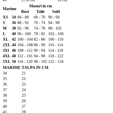
Masuri in cm
Marime
Bust
Talie
Sold
XS
34
84 - 88
66 - 70
90 - 94
S
36
88 - 92
70 - 74
94 - 98
M
38
92 - 96
74 - 78
98 - 102
L
40
96 - 100
78 - 82
102 - 106
XL
42
100 - 104
82 - 86
106 - 110
2XL
44
104 - 108
86 - 90
110 - 114
3Xl
46
108 - 112
90 - 94
114 - 118
4XL
48
112 - 116
94 - 98
118 - 122
5XL
50
116 - 120
98 - 102
122 - 126
MARIME
TALPA IN CM
34
21
35
22
36
23
37
24
38
25
39
26
40
27
41
28