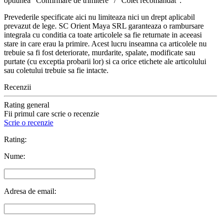
optiunea "Confirmare de trimitere" / "Colet recomandat".
Prevederile specificate aici nu limiteaza nici un drept aplicabil
prevazut de lege. SC Orient Maya SRL garanteaza o rambursare
integrala cu conditia ca toate articolele sa fie returnate in aceeasi
stare in care erau la primire. Acest lucru inseamna ca articolele nu
trebuie sa fi fost deteriorate, murdarite, spalate, modificate sau
purtate (cu exceptia probarii lor) si ca orice etichete ale articolului
sau coletului trebuie sa fie intacte.
Recenzii
Rating general
Fii primul care scrie o recenzie
Scrie o recenzie
Rating:
Nume:
Adresa de email: