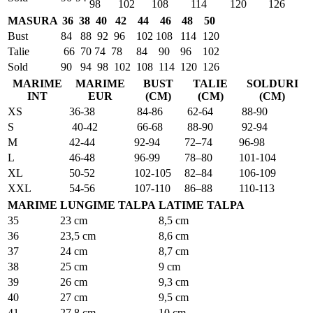
98
102
108
114
120
126
MASURA
36
38
40
42
44
46
48
50
Bust
84
88
92
96
102
108
114
120
Talie
66
70
74
78
84
90
96
102
Sold
90
94
98
102
108
114
120
126
MARIME
MARIME
BUST
TALIE
SOLDURI
INT
EUR
(CM)
(CM)
(CM)
XS
36-38
84-86
62-64
88-90
S
40-42
66-68
88-90
92-94
M
42-44
92-94
72–74
96-98
L
46-48
96-99
78–80
101-104
XL
50-52
102-105
82–84
106-109
XXL
54-56
107-110
86–88
110-113
MARIME
LUNGIME TALPA
LATIME TALPA
35
23 cm
8,5 cm
36
23,5 cm
8,6 cm
37
24 cm
8,7 cm
38
25 cm
9 cm
39
26 cm
9,3 cm
40
27 cm
9,5 cm
41
27,8 cm
10 cm