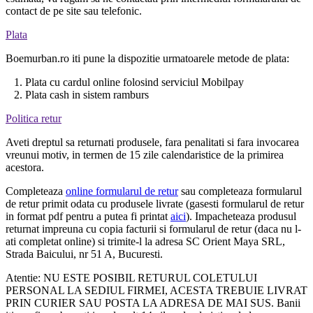
contact de pe site sau telefonic.
Plata
Boemurban.ro iti pune la dispozitie urmatoarele metode de plata:
1. Plata cu cardul online folosind serviciul Mobilpay
2. Plata cash in sistem ramburs
Politica retur
Aveti dreptul sa returnati produsele, fara penalitati si fara invocarea
vreunui motiv, in termen de 15 zile calendaristice de la primirea
acestora.
Completeaza
online formularul de retur
sau completeaza formularul
de retur primit odata cu produsele livrate (gasesti formularul de retur
in format pdf pentru a putea fi printat
aici
). Impacheteaza produsul
returnat impreuna cu copia facturii si formularul de retur (daca nu l-
ati completat online) si trimite-l la adresa SC Orient Maya SRL,
Strada Baicului, nr 51 A, Bucuresti.
Atentie: NU ESTE POSIBIL RETURUL COLETULUI
PERSONAL LA SEDIUL FIRMEI, ACESTA TREBUIE LIVRAT
PRIN CURIER SAU POSTA LA ADRESA DE MAI SUS. Banii