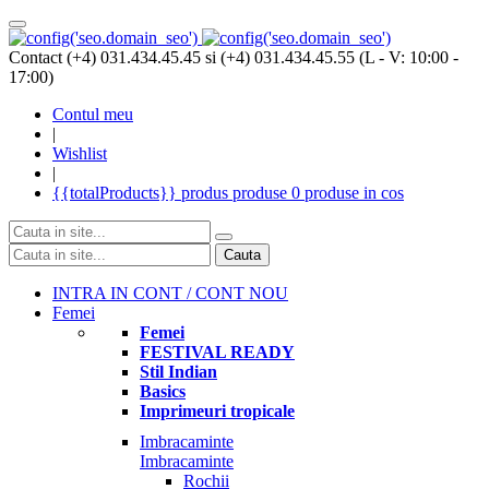
Contact (+4) 031.434.45.45 si (+4) 031.434.45.55 (L - V: 10:00 -
17:00)
Contul meu
|
Wishlist
|
{{totalProducts}}
produs
produse
0 produse
in cos
Cauta
INTRA IN CONT / CONT NOU
Femei
Femei
FESTIVAL READY
Stil Indian
Basics
Imprimeuri tropicale
Imbracaminte
Imbracaminte
Rochii