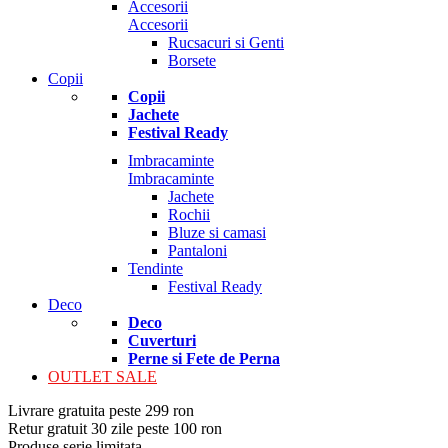
Accesorii
Accesorii
Rucsacuri si Genti
Borsete
Copii
Copii
Jachete
Festival Ready
Imbracaminte
Imbracaminte
Jachete
Rochii
Bluze si camasi
Pantaloni
Tendinte
Festival Ready
Deco
Deco
Cuverturi
Perne si Fete de Perna
OUTLET SALE
Livrare gratuita peste 299 ron
Retur gratuit 30 zile peste 100 ron
Produse serie limitata