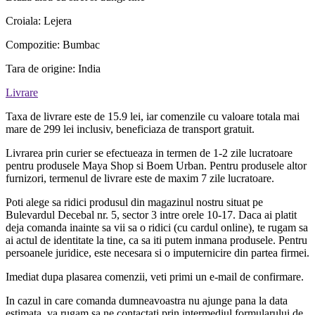
Croiala: Lejera
Compozitie: Bumbac
Tara de origine: India
Livrare
Taxa de livrare este de 15.9 lei, iar comenzile cu valoare totala mai
mare de 299 lei inclusiv, beneficiaza de transport gratuit.
Livrarea prin curier se efectueaza in termen de 1-2 zile lucratoare
pentru produsele Maya Shop si Boem Urban. Pentru produsele altor
furnizori, termenul de livrare este de maxim 7 zile lucratoare.
Poti alege sa ridici produsul din magazinul nostru situat pe
Bulevardul Decebal nr. 5, sector 3 intre orele 10-17. Daca ai platit
deja comanda inainte sa vii sa o ridici (cu cardul online), te rugam sa
ai actul de identitate la tine, ca sa iti putem inmana produsele. Pentru
persoanele juridice, este necesara si o imputernicire din partea firmei.
Imediat dupa plasarea comenzii, veti primi un e-mail de confirmare.
In cazul in care comanda dumneavoastra nu ajunge pana la data
estimata, va rugam sa ne contactati prin intermediul formularului de