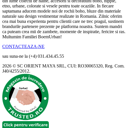
din lume colectii de haine, accesorii si decoratiuni boho, hippie,
etno, urbane, colorate si vesele pentru toate ocaziile. In fiecare
saptamana aducem modele noi de rochii boho, bluze din materiale
naturale sau design vestimentar realizate in Romania. Zilnic oferim
cea mai buna experienta pentru clientii care ne trec pragul, sustinem
brandurile partenere prezente pe platforma noastra. Suntem mandri
ca puteam crea mii de zambete, momente de inspiratie, fericire si ras.
Multumim Familiei BoemUrban!
CONTACTEAZA-NE
sau suna-ne la (+4) 031.434.45.55
2026 © SC ORIENT MAYA SRL, CUI: RO30065320, Reg. Com.
J40/4255/2012.