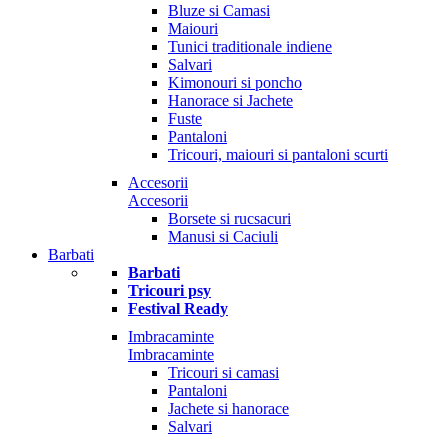
Bluze si Camasi
Maiouri
Tunici traditionale indiene
Salvari
Kimonouri si poncho
Hanorace si Jachete
Fuste
Pantaloni
Tricouri, maiouri si pantaloni scurti
Accesorii
Accesorii
Borsete si rucsacuri
Manusi si Caciuli
Barbati
Barbati
Tricouri psy
Festival Ready
Imbracaminte
Imbracaminte
Tricouri si camasi
Pantaloni
Jachete si hanorace
Salvari